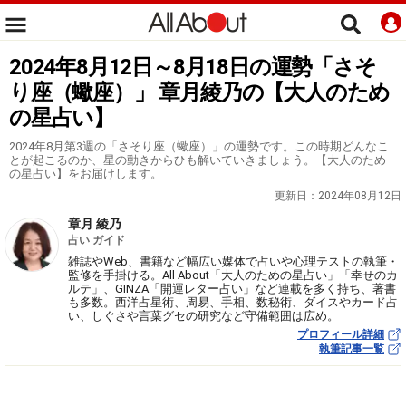
2024年8月12日～8月18日の運勢「さそ
り座（蠍座）」 章月綾乃の【大人のため
の星占い】
2024年8月第3週の「さそり座（蠍座）」の運勢です。この時期どんなこ
とが起こるのか、星の動きからひも解いていきましょう。【大人のため
の星占い】をお届けします。
更新日：
2024年08月12日
章月 綾乃
占い ガイド
雑誌やWeb、書籍など幅広い媒体で占いや心理テストの執筆・
監修を手掛ける。All About「大人のための星占い」「幸せのカ
ルテ」、GINZA「開運レター占い」など連載を多く持ち、著書
も多数。西洋占星術、周易、手相、数秘術、ダイスやカード占
い、しぐさや言葉グセの研究など守備範囲は広め。
プロフィール詳細
執筆記事一覧