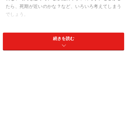
たら、死期が近いのかな？など、いろいろ考えてしまう
でしょう。
この一連の思い出巡りは、「もう終わらせていい。そろ
そろ、次へ行きますよ」という運の変わり目のサインで
続きを読む
す。未来につなぎたいご縁があるなら、今週中に軌跡を
追ってみて。
買い物は、バーゲンに掘り出し物が。
デートは、バーなど大人っぽいスポットへ。
＞【2024年下半期の運勢】が気になるさそり座さんはこ
ちら
＞【2024年8月12日～8月18日の運勢】他の星座の運勢
が気になる人はこちら