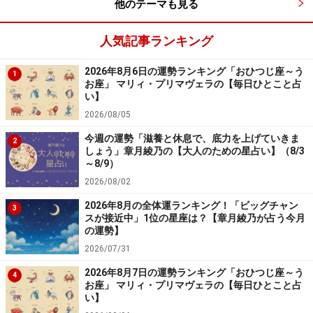
他のテーマも見る
人気記事ランキング
2026年8月6日の運勢ランキング「おひつじ座～う
1
お座」 マリィ・プリマヴェラの【毎日ひとこと占
い】
2026/08/05
今週の運勢「滋養と休息で、底力を上げていきま
2
しょう」章月綾乃の【大人のための星占い】（8/3
～8/9）
2026/08/02
2026年8月の全体運ランキング！「ビッグチャン
3
スが接近中」1位の星座は？【章月綾乃が占う今月
の運勢】
2026/07/31
2026年8月7日の運勢ランキング「おひつじ座～う
4
お座」 マリィ・プリマヴェラの【毎日ひとこと占
い】