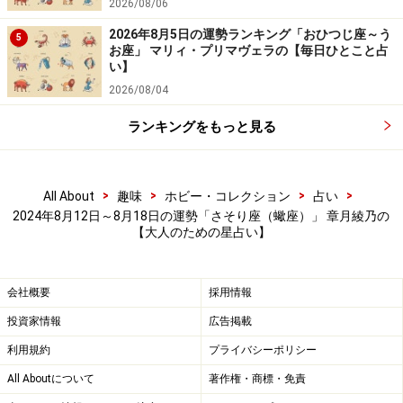
2026/08/06
2026年8月5日の運勢ランキング「おひつじ座～う
5
お座」 マリィ・プリマヴェラの【毎日ひとこと占
い】
2026/08/04
ランキングをもっと見る
>
>
>
>
All About
趣味
ホビー・コレクション
占い
2024年8月12日～8月18日の運勢「さそり座（蠍座）」 章月綾乃の
【大人のための星占い】
会社概要
採用情報
投資家情報
広告掲載
利用規約
プライバシーポリシー
All Aboutについて
著作権・商標・免責