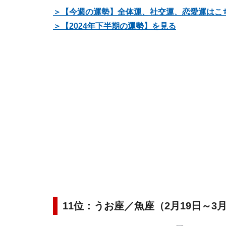
＞【今週の運勢】全体運、社交運、恋愛運はこ
＞【2024年下半期の運勢】を見る
11位：うお座／魚座（2月19日～3