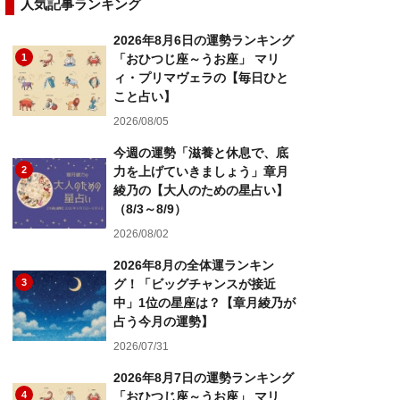
人気記事ランキング
2026年8月6日の運勢ランキング
1
「おひつじ座～うお座」 マリ
ィ・プリマヴェラの【毎日ひと
こと占い】
2026/08/05
今週の運勢「滋養と休息で、底
2
力を上げていきましょう」章月
綾乃の【大人のための星占い】
（8/3～8/9）
2026/08/02
2026年8月の全体運ランキン
3
グ！「ビッグチャンスが接近
中」1位の星座は？【章月綾乃が
占う今月の運勢】
2026/07/31
2026年8月7日の運勢ランキング
4
「おひつじ座～うお座」 マリ