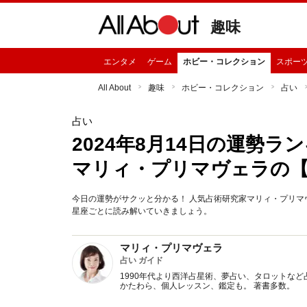
趣味
エンタメ
ゲーム
ホビー・コレクション
スポー
All About
趣味
ホビー・コレクション
占い
占い
2024年8月14日の運勢
マリィ・プリマヴェラの
今日の運勢がサクッと分かる！ 人気占術研究家マリィ・プリマヴ
星座ごとに読み解いていきましょう。
マリィ・プリマヴェラ
占い ガイド
1990年代より西洋占星術、夢占い、タロットなど
かたわら、個人レッスン、鑑定も。 著書多数。