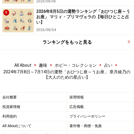
2026/08/06
コバンザメ泳法で、スイスイどうぞ。
2026年8月5日の運勢ランキング「おひつじ座～う
5
お座」 マリィ・プリマヴェラの【毎日ひとこと占
＞【詳しく見る】全体運、社交運、恋愛運などはこちら
い】
2026/08/04
ランキングをもっと見る
おとめ座／乙女座（8月23日～9月22日生ま
れ）
“揺れ”を肯定して。
>
>
>
>
All About
趣味
ホビー・コレクション
占い
2024年7月8日～7月14日の運勢「おひつじ座～うお座」 章月綾乃の
すべては必然です。
【大人のための星占い】
＞【詳しく見る】全体運、社交運、恋愛運などはこちら
会社概要
採用情報
投資家情報
広告掲載
利用規約
プライバシーポリシー
All Aboutについて
著作権・商標・免責