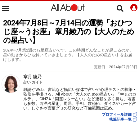
2024年7月8日～7月14日の運勢「おひつ
じ座～うお座」 章月綾乃の【大人のため
の星占い】
2024年7月第2週の12星座占いです。この時期どんなことが起こるのか、
星の動きからひも解いていきましょう。【大人のための星占い】をお届
けします。
更新日：
2024年07月08日
章月 綾乃
占い ガイド
雑誌やWeb、書籍など幅広い媒体で占いや心理テストの執筆・
監修を手掛ける。All About「大人のための星占い」「幸せのカ
ルテ」、GINZA「開運レター占い」など連載を多く持ち、著書
も多数。西洋占星術、周易、手相、数秘術、ダイスやカード占
い、しぐさや言葉グセの研究など守備範囲は広め。
プロフィール詳細
執筆記事一覧