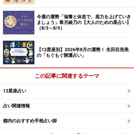
＞【詳しく見る】全体運、社交運、恋愛運などはこちら
今週の運勢「滋養と休息で、底力を上げていき
ましょう」章月綾乃の【大人のための星占い】
（8/3～8/9）
ふたご座／双子座（5月21日～6月21日生ま
れ）
【12星座別】2026年8月の運勢！ 生田目浩美.
追い上げモード。
の「もぐもぐ開運占い」
体を目覚めさせて。
＞【詳しく見る】全体運、社交運、恋愛運などはこちら
この記事に関連するテーマ
12星座占い
かに座／蟹座（6月22日～7月22日生まれ）
占い関連情報
あえてパターンを崩す
イレギュラーを楽しむ。
都内のおすすめ手相占い師