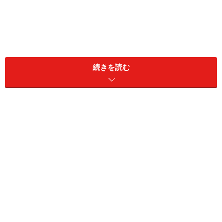
続きを読む
＜あなたの今週の運勢は？＞
おひつじ座／牡羊座（3月21日～4月19日生まれ）
おうし座／牡牛座（4月20日～5月20日生まれ）
ふたご座／双子座（5月21日～6月21日生まれ）
かに座／蟹座（6月22日～7月22日生まれ）
しし座／獅子座（7月23日～8月22日生まれ）
おとめ座／乙女座（8月23日～9月22日生まれ）
てんびん座／天秤座（9月23日～10月23日生まれ）
さそり座／蠍座（10月24日～11月22日生まれ）