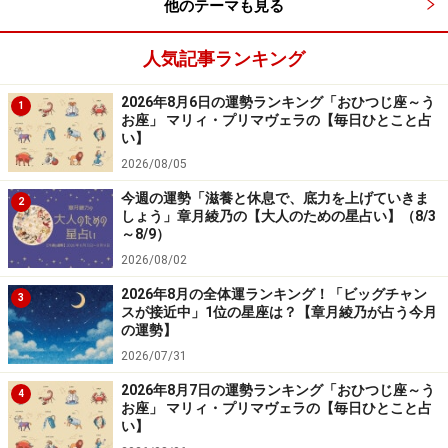
他のテーマも見る
＞【詳しく見る】全体運、社交運、恋愛運などはこちら
人気記事ランキング
2026年8月6日の運勢ランキング「おひつじ座～う
1
お座」 マリィ・プリマヴェラの【毎日ひとこと占
い】
2026/08/05
今週の運勢「滋養と休息で、底力を上げていきま
2
しょう」章月綾乃の【大人のための星占い】（8/3
～8/9）
2026/08/02
2026年8月の全体運ランキング！「ビッグチャン
3
スが接近中」1位の星座は？【章月綾乃が占う今月
の運勢】
2026/07/31
しし座／獅子座（7月23日～8月22日生ま
れ）
2026年8月7日の運勢ランキング「おひつじ座～う
4
お座」 マリィ・プリマヴェラの【毎日ひとこと占
い】
季節は夏！