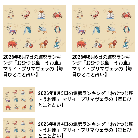
おひつじ座／牡羊座（3月21日～4月19日生
まれ）
鍛えたいのは、観察力！
世の中、人の動きをよく見て！
2026年8月7日の運勢ランキ
2026年8月6日の運勢ランキ
ング「おひつじ座～うお座」
ング「おひつじ座～うお座」
マリィ・プリマヴェラの【毎
マリィ・プリマヴェラの【毎
＞【詳しく見る】全体運、社交運、恋愛運などはこちら
日ひとこと占い】
日ひとこと占い】
2026年8月5日の運勢ランキング「おひつじ座
おうし座／牡牛座（4月20日～5月20日生ま
～うお座」 マリィ・プリマヴェラの【毎日ひ
れ）
とこと占い】
運気はスローダウン。
2026年8月4日の運勢ランキング「おひつじ座
止めることを恐れずに。
～うお座」 マリィ・プリマヴェラの【毎日ひ
とこと占い】