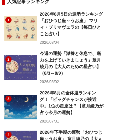
人気記事ランキング
2026年8月5日の運勢ランキング
1
「おひつじ座～うお座」 マリ
ィ・プリマヴェラの【毎日ひと
こと占い】
2026/08/04
今週の運勢「滋養と休息で、底
2
力を上げていきましょう」章月
綾乃の【大人のための星占い】
（8/3～8/9）
2026/08/02
2026年8月の全体運ランキン
3
グ！「ビッグチャンスが接近
中」1位の星座は？【章月綾乃が
占う今月の運勢】
2026/07/31
2026年下半期の運勢「おひつじ
4
座～うお座」 章月綾乃の【大人