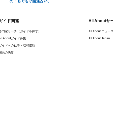
の「もぐもぐ開運占い」
ガイド関連
All Abou
専門家サーチ（ガイドを探す）
All About ニュー
All Aboutガイド募集
All About Japan
ガイドへの仕事・取材依頼
国民の決断