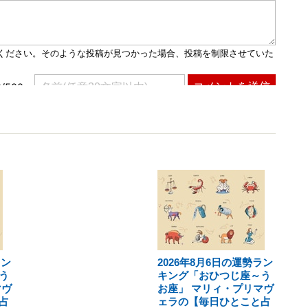
ラン
2026年8月6日の運勢ラン
う
キング「おひつじ座～う
マヴ
お座」 マリィ・プリマヴ
占
ェラの【毎日ひとこと占