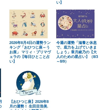
い】
2026年8月4日の運勢ラン
今週の運勢「滋養と休息
キング「おひつじ座～う
で、底力を上げていきま
お座」 マリィ・プリマヴ
しょう」章月綾乃の【大
ェラの【毎日ひとこと占
人のための星占い】（8/3
い】
～8/9）
月
【おひつじ座】2026年8
の
月の運勢！ 生田目浩美.