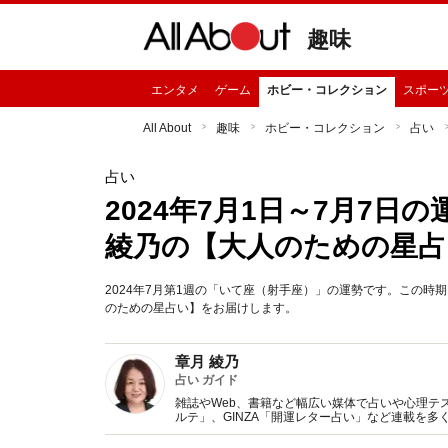
趣味
エンタメ
ゲーム
ホビー・コレクション
スポー
All About
趣味
ホビー・コレクション
占い
占い
2024年7月1日～7月7日
綾乃の【大人のための星占
2024年7月第1週の「いて座（射手座）」の運勢です。この
のための星占い】をお届けします。
章月 綾乃
占い ガイド
雑誌やWeb、書籍など幅広い媒体で占いや心理テスト
ルテ」、GINZA「開運レター占い」など連載を
い、しぐさや言葉グセの研究など守備範囲は広め