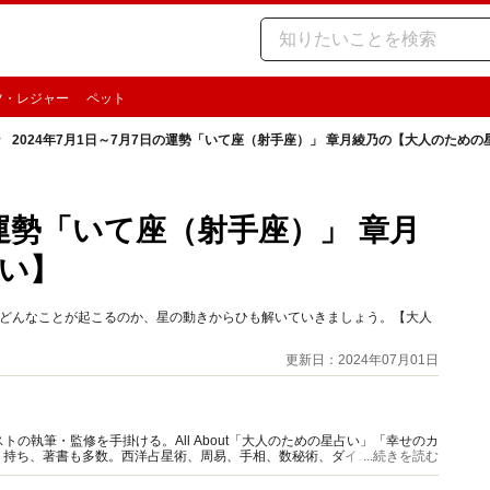
ツ・レジャー
ペット
2024年7月1日～7月7日の運勢「いて座（射手座）」 章月綾乃の【大人のための
の運勢「いて座（射手座）」 章月
い】
時期どんなことが起こるのか、星の動きからひも解いていきましょう。【大人
更新日：2024年07月01日
の執筆・監修を手掛ける。All About「大人のための星占い」「幸せのカ
多く持ち、著書も多数。西洋占星術、周易、手相、数秘術、ダイスやカード占
...続きを読む
。