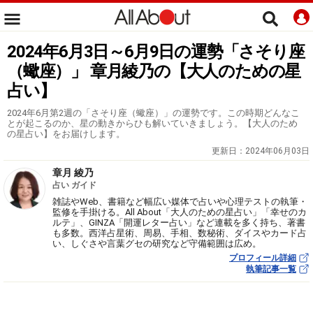
2024年6月3日～6月9日の運勢「さそり座
（蠍座）」 章月綾乃の【大人のための星
占い】
2024年6月第2週の「さそり座（蠍座）」の運勢です。この時期どんなこ
とが起こるのか、星の動きからひも解いていきましょう。【大人のため
の星占い】をお届けします。
更新日：
2024年06月03日
章月 綾乃
占い ガイド
雑誌やWeb、書籍など幅広い媒体で占いや心理テストの執筆・
監修を手掛ける。All About「大人のための星占い」「幸せのカ
ルテ」、GINZA「開運レター占い」など連載を多く持ち、著書
も多数。西洋占星術、周易、手相、数秘術、ダイスやカード占
い、しぐさや言葉グセの研究など守備範囲は広め。
プロフィール詳細
執筆記事一覧