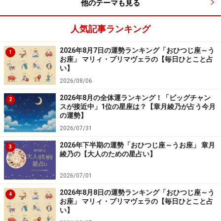
他のテーマも見る
人気記事ランキング
2026年8月7日の運勢ランキング「おひつじ座～う
1
お座」 マリィ・プリマヴェラの【毎日ひとこと占
い】
2026/08/06
2026年8月の全体運ランキング！「ビッグチャン
2
スが接近中」1位の星座は？【章月綾乃が占う今月
の運勢】
2026/07/31
2026年下半期の運勢「おひつじ座～うお座」 章月
3
綾乃の【大人のための星占い】
2026/07/01
2026年8月8日の運勢ランキング「おひつじ座～う
4
お座」 マリィ・プリマヴェラの【毎日ひとこと占
い】