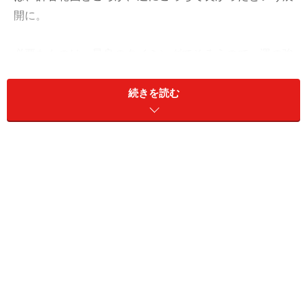
開に。
必要なものは、最良のタイミングでそろうので、運の強
さを信頼していくといいでしょう。
続きを読む
偶然の一致も、開運のサインです。思いがけないところ
でバッタリ会う、たまたま同じ物を選ぶなど、「あ
れ？」と思ったら、声をかけて。そこから何かが始まり
そう。
愛と社交は、サービス精神旺盛に。
＞【2024年上半期の運勢】が気になるさそり座さんはこ
ちら
＞【2024年6月3日～6月9日の運勢】他の星座の運勢が気
になる人はこちら