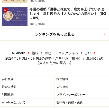
2026/08/07
今週の運勢「滋養と休息で、底力を上げていきま
5
しょう」章月綾乃の【大人のための星占い】（8/3
～8/9）
2026/08/02
ランキングをもっと見る
>
>
>
>
All About
趣味
ホビー・コレクション
占い
2024年6月3日～6月9日の運勢「さそり座（蠍座）」 章月綾乃の
【大人のための星占い】
会社概要
採用情報
投資家情報
広告掲載
利用規約
プライバシーポリシー
All Aboutについて
著作権・商標・免責