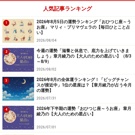
人気記事ランキング
2024年6月28日の運勢「おひつじ座」
2026年8月5日の運勢ランキング「おひつじ座～う
1
お座」 マリィ・プリマヴェラの【毎日ひとこと占
ひと休みしたい日。無理に行動するとトラブルを呼びそ
い】
う。
2026/08/04
今週の運勢「滋養と休息で、底力を上げていきま
2
しょう」章月綾乃の【大人のための星占い】（8/3
＞【今週の運勢】を見る
～8/9）
2026/08/02
2026年8月の全体運ランキング！「ビッグチャン
3
7位：てんびん座／天秤座（9月23日～10月
スが接近中」1位の星座は？【章月綾乃が占う今月
23日生まれ）
の運勢】
2026/07/31
2026年下半期の運勢「おひつじ座～うお座」 章月
4
綾乃の【大人のための星占い】
2024年6月28日の運勢「てんびん座」
2026/07/01
第一印象の良し悪しが明暗を分けそう。清潔そうな服を