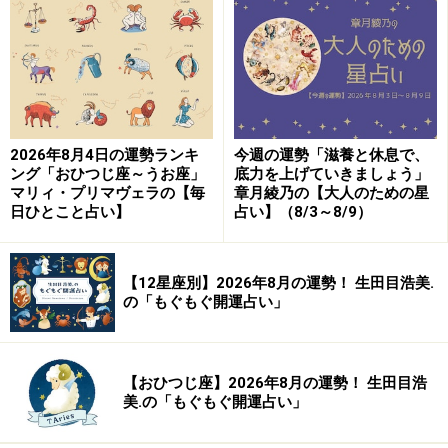
2024年6月28日の運勢「ふたご座」
会話力が低下。意思を伝えられずに落ち込むことに……。
2026年8月4日の運勢ランキ
今週の運勢「滋養と休息で、
＞【今週の運勢】を見る
ング「おひつじ座～うお座」
底力を上げていきましょう」
マリィ・プリマヴェラの【毎
章月綾乃の【大人のための星
日ひとこと占い】
占い】（8/3～8/9）
9位：しし座／獅子座（7月23日～8月22日
生まれ）
【12星座別】2026年8月の運勢！ 生田目浩美.
の「もぐもぐ開運占い」
2024年6月28日の運勢「しし座」
【おひつじ座】2026年8月の運勢！ 生田目浩
美.の「もぐもぐ開運占い」
厄介ごとを押し付けられそう。イヤならはっきり断ろ
う。