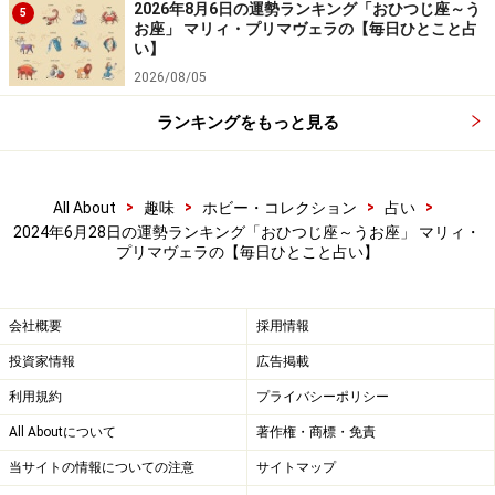
2026年8月6日の運勢ランキング「おひつじ座～う
選んで。
5
お座」 マリィ・プリマヴェラの【毎日ひとこと占
い】
＞【今週の運勢】を見る
2026/08/05
ランキングをもっと見る
>
>
>
>
All About
趣味
ホビー・コレクション
占い
2024年6月28日の運勢ランキング「おひつじ座～うお座」 マリィ・
プリマヴェラの【毎日ひとこと占い】
会社概要
採用情報
投資家情報
広告掲載
利用規約
プライバシーポリシー
All Aboutについて
著作権・商標・免責
6位：みずがめ座／水瓶座（1月20日～2月
当サイトの情報についての注意
サイトマップ
18日生まれ）