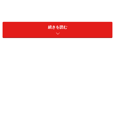
続きを読む
＞【今週の運勢】を見る
11位：いて座／射手座（11月23日～12月21
日生まれ）
2024年6月28日の運勢「いて座」
迷いがち。目標とする人物を見習うと方針が決まるは