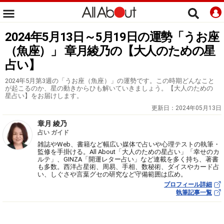
2024年5月13日～5月19日の運勢「うお座
（魚座）」 章月綾乃の【大人のための星
占い】
2024年5月第3週の「うお座（魚座）」の運勢です。この時期どんなこと
が起こるのか、星の動きからひも解いていきましょう。【大人のための
星占い】をお届けします。
更新日：
2024年05月13日
章月 綾乃
占い ガイド
雑誌やWeb、書籍など幅広い媒体で占いや心理テストの執筆・
監修を手掛ける。All About「大人のための星占い」「幸せのカ
ルテ」、GINZA「開運レター占い」など連載を多く持ち、著書
も多数。西洋占星術、周易、手相、数秘術、ダイスやカード占
い、しぐさや言葉グセの研究など守備範囲は広め。
プロフィール詳細
執筆記事一覧