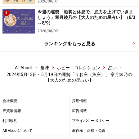
2026/08/07
今週の運勢「滋養と休息で、底力を上げていきま
5
しょう」章月綾乃の【大人のための星占い】（8/3
～8/9）
2026/08/02
ランキングをもっと見る
>
>
>
>
All About
趣味
ホビー・コレクション
占い
2024年5月13日～5月19日の運勢「うお座（魚座）」 章月綾乃の
【大人のための星占い】
会社概要
採用情報
投資家情報
広告掲載
利用規約
プライバシーポリシー
All Aboutについて
著作権・商標・免責