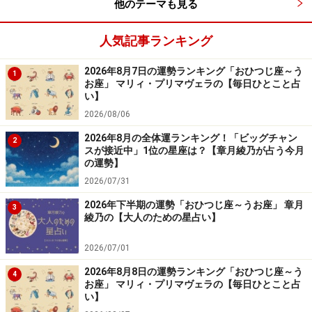
他のテーマも見る
人気記事ランキング
2026年8月7日の運勢ランキング「おひつじ座～う
1
お座」 マリィ・プリマヴェラの【毎日ひとこと占
い】
2026/08/06
2026年8月の全体運ランキング！「ビッグチャン
2
スが接近中」1位の星座は？【章月綾乃が占う今月
の運勢】
2026/07/31
2026年下半期の運勢「おひつじ座～うお座」 章月
3
綾乃の【大人のための星占い】
2026/07/01
2026年8月8日の運勢ランキング「おひつじ座～う
4
お座」 マリィ・プリマヴェラの【毎日ひとこと占
い】