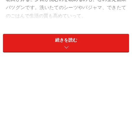
バツグンです。洗いたてのシーツやパジャマ、できたて
のごはんで生活の質も高めていって。
小さな喜びや心地よさを積み重ねることで、素敵な1週
続きを読む
間が実現することに。
社交は、本当にやりたいこと、興味が持てる誘いに乗り
ましょう。ただのおつきあいは、今週はパスして。
愛は、リクエスト制。こうしてほしいと頼んでみて。
＞【2024年上半期の運勢】が気になるうお座さんはこち
ら
＞【2024年5月13日～5月19日の運勢】他の星座の運勢
が気になる人はこちら