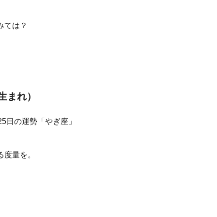
みては？
日生まれ）
る度量を。