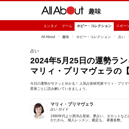
趣味
エンタメ
ゲーム
ホビー・コレクション
スポー
All About
趣味
ホビー・コレクション
占い
占い
2024年5月25日の運勢
マリィ・プリマヴェラの
今日の運勢がサクッと分かる！ 人気占術研究家マリィ・プリマヴ
星座ごとに読み解いていきましょう。
マリィ・プリマヴェラ
占い ガイド
1990年代より西洋占星術、夢占い、タロットなど
かたわら、個人レッスン、鑑定も。 著書多数。