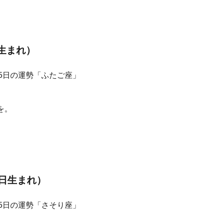
日生まれ）
を。
2日生まれ）