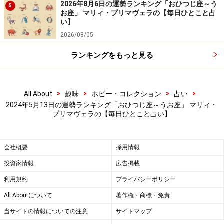
2026年8月6日の運勢ランキング「おひつじ座～う
5
お座」 マリィ・プリマヴェラの【毎日ひとこと占
い】
＞【2024年上半期の運勢】を見る
2026/08/05
ランキングをもっと見る
>
>
>
>
All About
趣味
ホビー・コレクション
占い
2024年5月13日の運勢ランキング「おひつじ座～うお座」 マリィ・
プリマヴェラの【毎日ひとこと占い】
会社概要
採用情報
投資家情報
広告掲載
利用規約
プライバシーポリシー
All Aboutについて
著作権・商標・免責
6位：みずがめ座（1月20日～2月18日生ま
れ）
当サイトの情報についての注意
サイトマップ