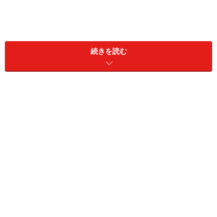
続きを読む
＞【2024年上半期の運勢】を見る
11位：てんびん座（9月23日～10月23日生
まれ）
2024年5月13日の運勢「てんびん座」
困難なことばかりの日。でも淡々とやっていかなくて