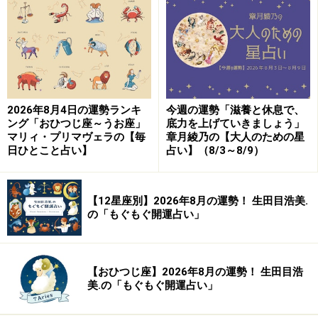
2024年5月13日の運勢「しし座」
友人への不信感は率直に話して。すぐに疑いが晴れそ
う。
2026年8月4日の運勢ランキ
今週の運勢「滋養と休息で、
＞【2024年上半期の運勢】を見る
ング「おひつじ座～うお座」
底力を上げていきましょう」
マリィ・プリマヴェラの【毎
章月綾乃の【大人のための星
日ひとこと占い】
占い】（8/3～8/9）
9位：うお座（2月19日～3月20日生まれ）
【12星座別】2026年8月の運勢！ 生田目浩美.
の「もぐもぐ開運占い」
2024年5月13日の運勢「うお座」
【おひつじ座】2026年8月の運勢！ 生田目浩
仲間との関係が良好。リーダーシップと思いやりがカ
美.の「もぐもぐ開運占い」
ギ。