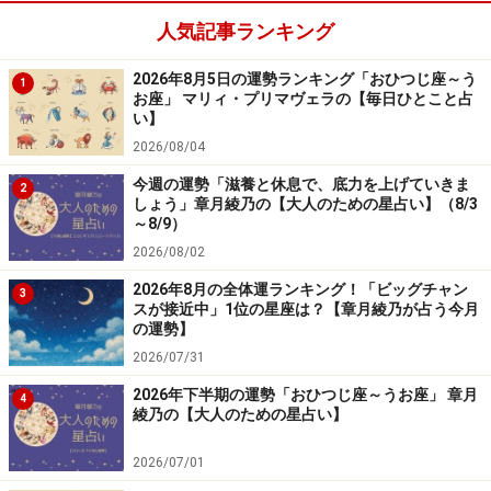
人気記事ランキング
2024年5月13日の運勢「いて座」
2026年8月5日の運勢ランキング「おひつじ座～う
1
貸した金品が気がかり。でも今日の返済要求は徒労に終
お座」 マリィ・プリマヴェラの【毎日ひとこと占
い】
わりそう……。
2026/08/04
＞【2024年上半期の運勢】を見る
今週の運勢「滋養と休息で、底力を上げていきま
2
しょう」章月綾乃の【大人のための星占い】（8/3
～8/9）
2026/08/02
7位：おとめ座（8月23日～9月22日生ま
2026年8月の全体運ランキング！「ビッグチャン
3
れ）
スが接近中」1位の星座は？【章月綾乃が占う今月
の運勢】
2026/07/31
2026年下半期の運勢「おひつじ座～うお座」 章月
4
2024年5月13日の運勢「おとめ座」
綾乃の【大人のための星占い】
小さなことにはこだわらないこと。好感度はグッとアッ
2026/07/01
プ。