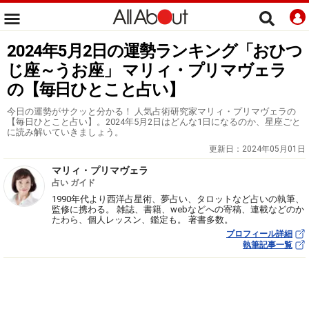
2024年5月2日の運勢ランキング「おひつ
じ座～うお座」 マリィ・プリマヴェラ
の【毎日ひとこと占い】
今日の運勢がサクッと分かる！ 人気占術研究家マリィ・プリマヴェラの
【毎日ひとこと占い】。2024年5月2日はどんな1日になるのか、星座ごと
に読み解いていきましょう。
更新日：
2024年05月01日
マリィ・プリマヴェラ
占い ガイド
1990年代より西洋占星術、夢占い、タロットなど占いの執筆、
監修に携わる。 雑誌、書籍、webなどへの寄稿、連載などのか
たわら、個人レッスン、鑑定も。 著書多数。
プロフィール詳細
執筆記事一覧