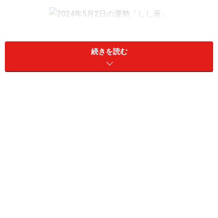
2024年5月2日の運勢「しし座」
対人関係が窮地に。“ウソも方便”と考え上手に取り繕お
続きを読む
う。
＞【今週の運勢】を見る
11位：さそり座（10月24日～11月22日生ま
れ）