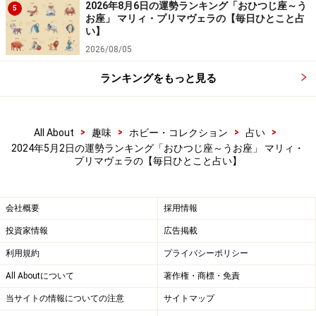
吉。
2026年8月6日の運勢ランキング「おひつじ座～う
5
お座」 マリィ・プリマヴェラの【毎日ひとこと占
い】
＞【今週の運勢】を見る
2026/08/05
ランキングをもっと見る
>
>
>
>
All About
趣味
ホビー・コレクション
占い
2024年5月2日の運勢ランキング「おひつじ座～うお座」 マリィ・
プリマヴェラの【毎日ひとこと占い】
会社概要
採用情報
投資家情報
広告掲載
利用規約
プライバシーポリシー
All Aboutについて
著作権・商標・免責
6位：やぎ座（12月22日～1月19日生まれ）
当サイトの情報についての注意
サイトマップ