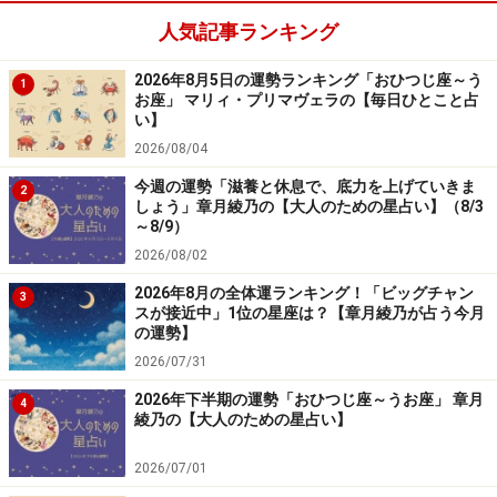
人気記事ランキング
2024年5月2日の運勢「うお座」
2026年8月5日の運勢ランキング「おひつじ座～う
1
お座」 マリィ・プリマヴェラの【毎日ひとこと占
気分がくすぶりそう。感情をはっきり表現すると爽快
い】
に。
2026/08/04
今週の運勢「滋養と休息で、底力を上げていきま
2
＞【今週の運勢】を見る
しょう」章月綾乃の【大人のための星占い】（8/3
～8/9）
2026/08/02
7位：おとめ座（8月23日～9月22日生ま
2026年8月の全体運ランキング！「ビッグチャン
3
スが接近中」1位の星座は？【章月綾乃が占う今月
れ）
の運勢】
2026/07/31
2026年下半期の運勢「おひつじ座～うお座」 章月
4
綾乃の【大人のための星占い】
2024年5月2日の運勢「おとめ座」
意地を張ると損。状況次第では初心も捨てる柔軟性が
2026/07/01