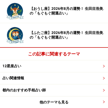
事。
【おうし座】2026年8月の運勢！ 生田目浩美.
の「もぐもぐ開運占い」
＞【今週の運勢】を見る
【ふたご座】2026年8月の運勢！ 生田目浩美.
の「もぐもぐ開運占い」
この記事に関連するテーマ
12星座占い
占い関連情報
都内のおすすめ手相占い師
8位：うお座（2月19日～3月20日生まれ）
他のテーマも見る