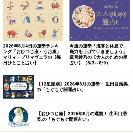
2024年5月2日の運勢「おうし座」
孤立しがち。でも親友は味方。じっくり話してみるこ
2026年8月4日の運勢ランキ
今週の運勢「滋養と休息で、
と。
ング「おひつじ座～うお座」
底力を上げていきましょう」
マリィ・プリマヴェラの【毎
章月綾乃の【大人のための星
日ひとこと占い】
占い】（8/3～8/9）
＞【今週の運勢】を見る
【12星座別】2026年8月の運勢！ 生田目浩美.
9位：かに座（6月22日～7月22日生まれ）
の「もぐもぐ開運占い」
【おひつじ座】2026年8月の運勢！ 生田目浩
2024年5月2日の運勢「かに座」
美.の「もぐもぐ開運占い」
イライラしがちな日。でも八つ当たりはNG。平常心が大