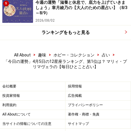
今週の運勢「滋養と休息で、底力を上げていきま
5
しょう」章月綾乃の【大人のための星占い】（8/3
＞【今週の運勢】を占う
～8/9）
2026/08/02
ランキングをもっと見る
>
>
>
>
All About
趣味
ホビー・コレクション
占い
「今日の運勢」4月5日の12星座ランキング、第1位は？ マリィ・プ
リマヴェラの【毎日ひとこと占い】
会社概要
採用情報
投資家情報
広告掲載
利用規約
プライバシーポリシー
7位：おひつじ座（3月21日～4月19日生ま
All Aboutについて
著作権・商標・免責
れ）
当サイトの情報についての注意
サイトマップ