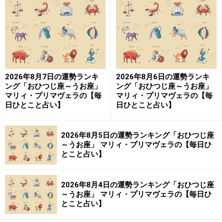
2024年4月5日の運勢「ふたご座」
心豊かになれる吉日。外国の文化に触れるのが秘訣。
2026年8月7日の運勢ランキ
2026年8月6日の運勢ランキ
＞【今週の運勢】を占う
ング「おひつじ座～うお座」
ング「おひつじ座～うお座」
マリィ・プリマヴェラの【毎
マリィ・プリマヴェラの【毎
日ひとこと占い】
日ひとこと占い】
4位：やぎ座（12月22日～1月19日生まれ）
2026年8月5日の運勢ランキング「おひつじ座
～うお座」 マリィ・プリマヴェラの【毎日ひ
とこと占い】
2024年4月5日の運勢「やぎ座」
2026年8月4日の運勢ランキング「おひつじ座
靴を手入れしてから出かけよう。小さな幸せをキャッ
～うお座」 マリィ・プリマヴェラの【毎日ひ
とこと占い】
チ。