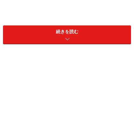
続きを読む
＞【今週の運勢】を占う
2位：みずがめ座（1月20日～2月18日生ま
れ）
2024年4月5日の運勢「みずがめ座」
金銭的に行き詰まりそう。友人からの誘いは丁重に断る