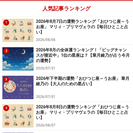
人気記事ランキング
2024年4月5日の運勢「おとめ座」
2026年8月7日の運勢ランキング「おひつじ座～う
1
出先に幸運の予感が。出張、旅行には積極的になりた
お座」 マリィ・プリマヴェラの【毎日ひとこと占
い】
い。
2026/08/06
＞【今週の運勢】を占う
2026年8月の全体運ランキング！「ビッグチャン
2
スが接近中」1位の星座は？【章月綾乃が占う今月
の運勢】
2026/07/31
6位：いて座（11月23日～12月21日生ま
2026年下半期の運勢「おひつじ座～うお座」 章月
3
れ）
綾乃の【大人のための星占い】
2026/07/01
2026年8月8日の運勢ランキング「おひつじ座～う
2024年4月5日の運勢「いて座」
4
お座」 マリィ・プリマヴェラの【毎日ひとこと占
い】
要領の良さがモノを言う。抜け道探しに成果がありそ
2026/08/07
う。