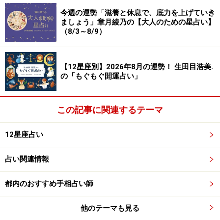
＞【今週の運勢】を占う
今週の運勢「滋養と休息で、底力を上げていき
ましょう」章月綾乃の【大人のための星占い】
（8/3～8/9）
【12星座別】2026年8月の運勢！ 生田目浩美.
の「もぐもぐ開運占い」
この記事に関連するテーマ
12星座占い
占い関連情報
5位：おとめ座（8月23日～9月22日生ま
都内のおすすめ手相占い師
れ）
他のテーマも見る