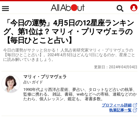
「今日の運勢」4月5日の12星座ランキン
グ、第1位は？ マリィ・プリマヴェラの
【毎日ひとこと占い】
今日の運勢がサクッと分かる！ 人気占術研究家マリィ・プリマヴェラの
【毎日ひとこと占い】。2024年4月5日はどんな1日になるのか、星座ごと
に読み解いていきましょう。
更新日：
2024年04月04日
マリィ・プリマヴェラ
占い ガイド
1990年代より西洋占星術、夢占い、タロットなど占いの執筆、
監修に携わる。 雑誌、書籍、webなどへの寄稿、連載などのか
たわら、個人レッスン、鑑定も。 著書多数。
プロフィール詳細
執筆記事一覧