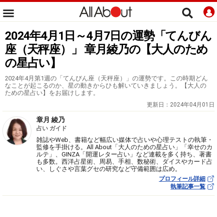
2024年4月1日～4月7日の運勢「てんびん
座（天秤座）」 章月綾乃の【大人のため
の星占い】
2024年4月第1週の「てんびん座（天秤座）」の運勢です。この時期どん
なことが起こるのか、星の動きからひも解いていきましょう。【大人の
ための星占い】をお届けします。
更新日：
2024年04月01日
章月 綾乃
占い ガイド
雑誌やWeb、書籍など幅広い媒体で占いや心理テストの執筆・
監修を手掛ける。All About「大人のための星占い」「幸せのカ
ルテ」、GINZA「開運レター占い」など連載を多く持ち、著書
も多数。西洋占星術、周易、手相、数秘術、ダイスやカード占
い、しぐさや言葉グセの研究など守備範囲は広め。
プロフィール詳細
執筆記事一覧