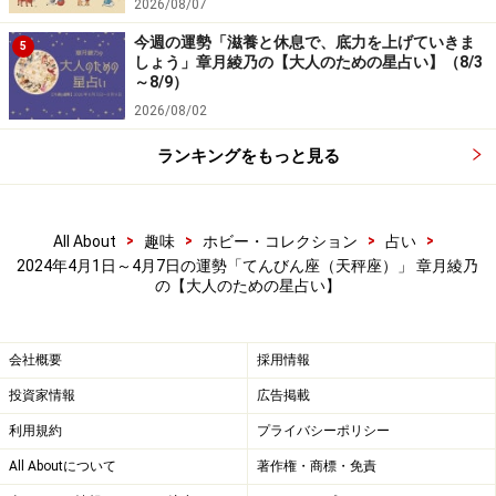
2026/08/07
今週の運勢「滋養と休息で、底力を上げていきま
5
しょう」章月綾乃の【大人のための星占い】（8/3
～8/9）
2026/08/02
ランキングをもっと見る
>
>
>
>
All About
趣味
ホビー・コレクション
占い
2024年4月1日～4月7日の運勢「てんびん座（天秤座）」 章月綾乃
の【大人のための星占い】
会社概要
採用情報
投資家情報
広告掲載
利用規約
プライバシーポリシー
All Aboutについて
著作権・商標・免責