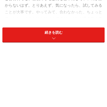
からないはず。とりあえず、気になったら、試してみる
ことが大事です。やってみて、合わなかった、ちょっと
違ったということはありそうですが、それが見る目を養
うプロセスに。
続きを読む
口コミや助言も入ってきますが、ある程度、こちらに力
がつかないとうまく生かせないはず。ハズレもやらかし
も話のネタ。いろいろチャレンジしてみて。
週末のイメージチェンジは、愛と仕事を活性化。ガラッ
とムードを変えてみて。
＞【2024年上半期の運勢】が気になるてんびん座さんは
こちら
＞【2024年4月1日～4月7日の運勢】他の星座の運勢が気
になる人はこちら