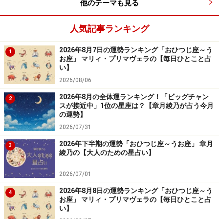
他のテーマも見る
人気記事ランキング
2026年8月7日の運勢ランキング「おひつじ座～う
1
お座」 マリィ・プリマヴェラの【毎日ひとこと占
い】
2026/08/06
2026年8月の全体運ランキング！「ビッグチャン
2
スが接近中」1位の星座は？【章月綾乃が占う今月
の運勢】
2026/07/31
2026年下半期の運勢「おひつじ座～うお座」 章月
3
綾乃の【大人のための星占い】
2026/07/01
2026年8月8日の運勢ランキング「おひつじ座～う
4
お座」 マリィ・プリマヴェラの【毎日ひとこと占
い】