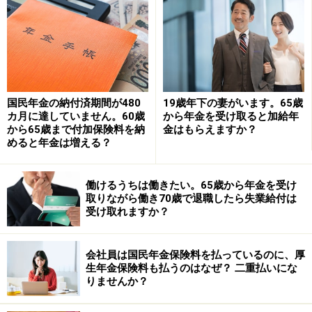
す。
・参考資料：厚生労働省『令和4年度 厚生年金保険・国
民年金事業の概況』P22
https://www.mhlw.go.jp/content/001233406.pdf
国民年金の納付済期間が480
19歳年下の妻がいます。65歳
カ月に達していません。60歳
から年金を受け取ると加給年
から65歳まで付加保険料を納
金はもらえますか？
※年金プチ相談コーナーに取り上げてほしい質問がある
めると年金は増える？
人は
こちらから
応募するか、コメント欄への書き込みを
お願いします。
働けるうちは働きたい。65歳から年金を受け
取りながら働き70歳で退職したら失業給付は
受け取れますか？
監修・文／深川 弘恵（ファイナンシャルプランナー）
※記事内容は執筆時点のものです。最新の内容をご確認くださ
会社員は国民年金保険料を払っているのに、厚
い。
生年金保険料も払うのはなぜ？ 二重払いにな
本記事の内容は一般的な情報提供を目的としており、特定の金融
りませんか？
商品や投資行動を推奨するものではありません。
投資や資産運用に関する最終的なご判断はご自身の責任において
行ってください。