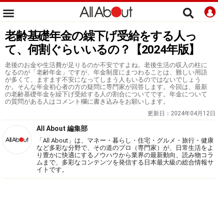
老齢基礎年金の繰下げ受給をする人っ
て、何割ぐらいいるの？【2024年版】
老後のお金や生活費が足りるのか不安ですよね。老後生活の収入の柱に
なるのが「老齢年金」ですが、年金制度にまつわることは、難しい用語
が多くて、ますます不安になってしまう人もいるのではないでしょう
か。そんな年金初心者の方の疑問に専門家が回答します。今回は、最新
の老齢基礎年金を繰下げ受給する人の割合についてです。年金について
の質問がある人はコメント欄に書き込みをお願いします。
更新日：
2024年04月12日
All About 編集部
「All About」は、マネー・暮らし・住宅・グルメ・旅行・健康
など多彩な分野で、その道のプロ（専門家）が、日常生活をよ
り豊かに快適にするノウハウから業界の最新動向、読み物コラ
ムまで、多彩なコンテンツを発信する日本最大級の総合情報サ
イトです。