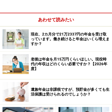
選択する人の数は、繰下げ受給をする人に比べて5.4倍以
上となっています。
あわせて読みたい
現在、2カ月分で21万2337円の年金を受け取
っています。働き続けると年金はいくら増えま
すか？
老後は年金を月15万円くらいほしい。現役時
代の年収はどのくらい必要ですか？【2026年
度】
遺族年金は非課税ですが、預貯金が多くても生
活保護は受けられるのでしょうか？
なお、繰下げ・繰上げ受給を申請すると、取り消しがで
きませんので、慎重に検討することをおすすめいたしま