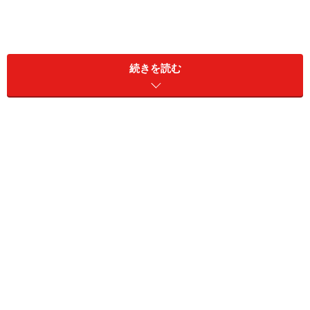
国民年金から支給される「老齢基礎年金」を繰下げ受給する
続きを読む
人の割合は？
A：令和4年度の時点で2.0％という調査結果
です
厚生労働省『令和4年度 厚生年金保険・国民年金事業の
概況』によると、国民年金から支給される老齢基礎年金
の受給権者のうち繰下げしている割合は、令和4年度の
時点で2.0％です。
過去の老齢基礎年金の繰下げ受給率は、平成30年度が
1.3％、令和元年度が1.5％、令和2年度が1.6％、令和3年
度が1.8％と増加傾向です。反対に、令和4年度に、繰上
げ受給をする人は10.8％です。したがって繰上げ受給を