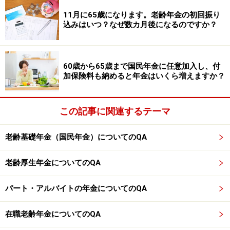
掲載情報の正確性・完全性については十分に配慮しております
が、その内容を保証するものではなく、これに基づく損失・損害
11月に65歳になります。老齢年金の初回振り
などについて当社は一切の責任を負いません。
込みはいつ？なぜ数カ月後になるのですか？
最新の情報や詳細については、必ず各金融機関やサービス提供者
の公式情報をご確認ください。
60歳から65歳まで国民年金に任意加入し、付
【編集部からのお知らせ】
加保険料も納めると年金はいくら増えますか？
・「家計」について、
アンケート（2026/8/31まで）
を実施
中です！
※抽選で20名にAmazonギフト券1000円分プレゼント
※謝礼付きの限定アンケートやモニター企画に参加が可能に
この記事に関連するテーマ
なります
老齢基礎年金（国民年金）についてのQA
老齢厚生年金についてのQA
パート・アルバイトの年金についてのQA
在職老齢年金についてのQA