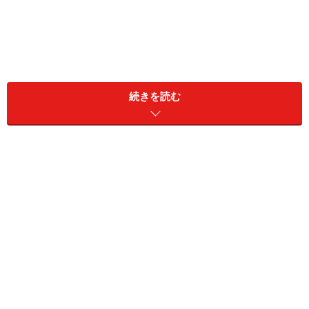
NISAのつみたて投資枠と変額保険の共通点
続きを読む
と相違点
まずはNISAのつみたて投資枠と変額保険の共通点・相違
点を見ていきましょう。
＜共通点＞
NISAのつみたて投資枠と変額保険の共通点は、投資信託
を毎月一定額購入し、長期にわたって資産形成する点で
す。そのため、投資信託の運用実績によってお金が増え
たり減ったりするといった運用リスクが伴う点も同じで
す。