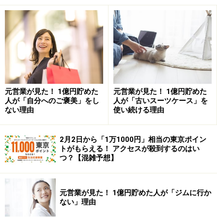
死亡保障が不要な場合→NISAのつみたて投資枠
死亡保障が必要で、かつ資産形成したい→変額保険
NISAのつみたて投資枠のメリットとデメリ
ット
元営業が見た！ 1億円貯めた
元営業が見た！ 1億円貯めた
次に、NISAのつみたて投資枠と変額保険のメリット・デ
人が「自分へのご褒美」をし
人が「古いスーツケース」を
ない理由
使い続ける理由
メリットをそれぞれ確認していきましょう。まずはNISA
のつみたて投資枠です。
2月2日から「1万1000円」相当の東京ポイン
トがもらえる！ アクセスが殺到するのはい
＜NISAのつみたて投資枠のメリット＞
つ？【混雑予想】
運用益が非課税……NISA口座内で得られる運用益や譲
渡益は非課税のため、将来の投資収益を最大化する
元営業が見た！ 1億円貯めた人が「ジムに行か
ことができます。
ない」理由
コストが安い……つみたて投資枠で買える投資信託