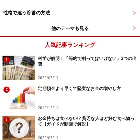
らず長期で続けることが大切です。
性格で違う貯蓄の方法
所得控除はない……生命保険料控除のような所得控除
はありません。
他のテーマも見る
人気記事ランキング
変額保険のメリット・デメリット
科学が解明！「節約で削ってはいけない」3つの出
1
では変額保険のメリット・デメリットはどうでしょう
費
か。
2020/03/11
＜変額保険のメリット＞
定期預金より早くて堅実なお金の増やし方
2
死亡保障がある……死亡保障があるため、もしもの場
2019/12/14
合には遺族に死亡保険金を残すことができます。死
亡保険金額を1000万円で保険契約すれば、払い込ん
お金持ちは食べない!? 貧乏な人ほど好む食べ物っ
3
て【ガイドが動画で解説】
だ保険料が30万円だったとしても、もしもの場合に
は1000万円の死亡保険金が支払われます。
2020/03/11