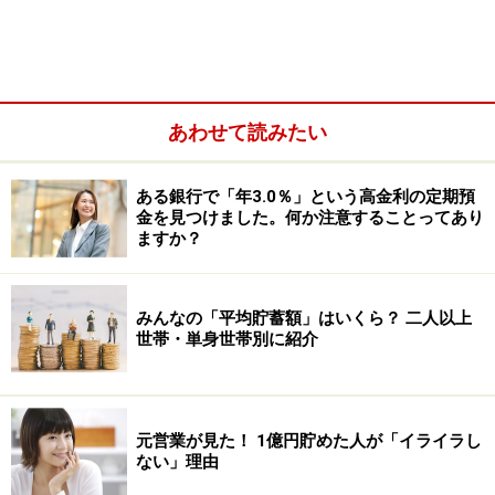
＜相違点＞
NISAと変額保険の一番の大きな違いは死亡保障の有無で
す。変額保険は「保険」なので、主に死亡保険金の確保
という目的があります。NISAと変額保険、どちらを選ぶ
あわせて読みたい
か迷った際には、まずは死亡保障が必要なのかどうかを
考えてみましょう。
ある銀行で「年3.0％」という高金利の定期預
金を見つけました。何か注意することってあり
ますか？
みんなの「平均貯蓄額」はいくら？ 二人以上
世帯・単身世帯別に紹介
元営業が見た！ 1億円貯めた人が「イライラし
ない」理由