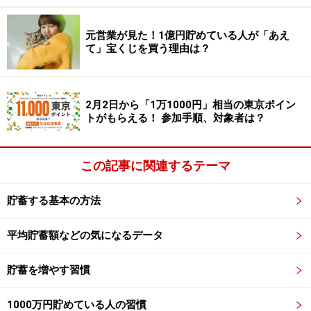
は、販売手数料はゼロで、運用中にかかる信託報酬
（投資信託を管理・運用してもらうための経費）も
元営業が見た！1億円貯めている人が「あえ
て」宝くじを買う理由は？
低コストのものに厳選されているため、低コストで
運用が可能です。
いつでも引き出せる……積み立てた資産はいつでも売
2月2日から「1万1000円」相当の東京ポイン
却して引き出せるため、流動性が高く使い勝手が良
トがもらえる！ 参加手順、対象者は？
いでしょう。
この記事に関連するテーマ
＜NISAのつみたて投資枠のデメリット＞
いつでも引き出せる……いつでも引き出せるというこ
貯蓄する基本の方法
とはメリットですが、デメリットにもなります。な
ぜなら、裏を返せば「貯まりにくい」からです。ま
平均貯蓄額などの気になるデータ
た、「○○ショック」といった株価の暴落が起きた時
に、不安になって売却したり積み立てをストップし
貯蓄を増やす習慣
たりする人も少なくありません。資産形成は長く続
1000万円貯めている人の習慣
けて初めて功を奏すため、マーケットの状況に関わ