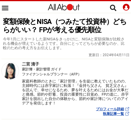
変額保険とNISA（つみたて投資枠）どち
らがいい？ FPが考える優先順位
今年1月にスタートした新NISAをきっかけに、NISAと変額保険が比較さ
れる機会が増えているようです。自分にとってどちらが必要なのか、比
較のための考え方をお伝えします。
更新日：
2024年04月11日
二宮 清子
家計簿・家計管理 ガイド
ファイナンシャルプランナー（AFP）
家庭科教師のときに「家計管理」を生徒に教えていたものの、
主婦時代には赤字家計に転落！『金持ち父さん 貧乏父さん』
を読んで、幸せになるため、夢を叶えるためにはお金が大事だ
と痛感。節約や貯蓄、投資の重要性に目覚め、FPの道に。赤字
家計を脱出した自分の体験から、節約や家計簿についてのアイ
デアを発信します！
プロフィール詳細
執筆記事一覧