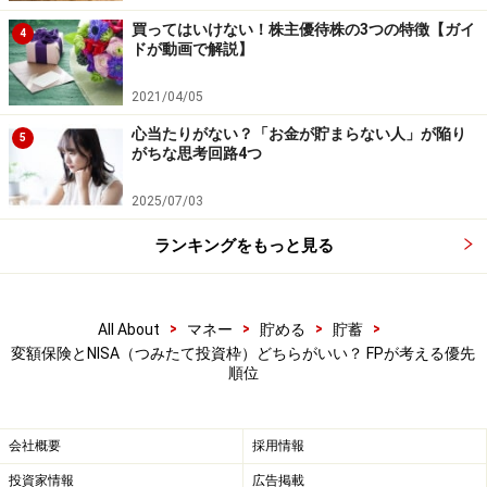
解約しにくいため貯まりやすい……死亡保障である以
買ってはいけない！株主優待株の3つの特徴【ガイ
4
上、短期で解約する人は少ないでしょう。特に、契
ドが動画で解説】
約日から10年間は「解約控除」という解約費用を求
2021/04/05
められる場合が多いので、元本割れのリスクを避け
心当たりがない？「お金が貯まらない人」が陥り
るためにもこの期間は解約を避けるのが一般的で
5
がちな思考回路4つ
す。結果的に長期的な資産形成ができます。
2025/07/03
生命保険料控除の対象……最大で所得税4万円、住民
税2.8万円の所得控除が受けられます。
ランキングをもっと見る
＜変額保険のデメリット＞
解約控除がある……10年以内に解約すると解約控除が
>
>
>
>
All About
マネー
貯める
貯蓄
変額保険とNISA（つみたて投資枠）どちらがいい？ FPが考える優先
あるため損が出る可能性があります。お金の流動性
順位
や自由度を確保したい人には向きません。
コストが割高……通常の運用コストに加え、保険関係
会社概要
採用情報
費用を差し引かれるため、運用成績はNISAより劣り
投資家情報
広告掲載
ます。