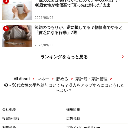
ョップで働く人もいれば、自宅でWebライター、プログ
4
40歳女性が物価高で“真っ先に削った”支出
ラミング、動画編集、オンライン教師などで収入を得る
人もいます。いずれの場合も、本業や家庭生活などに悪
2026/08/06
影響が出ない範囲で、自分に合った方法を選びましょ
節約のつもりが、逆に損してる？物価高でやると
5
「貧乏になる行動」7選
う。
2025/09/08
なお、副業をすることにより確定申告が必要となるケー
ランキングをもっと見る
スもあります。収入を得るだけでなく、もろもろの手続
きのことも確認しておきましょう。
※記事内容は執筆時点のものです。最新の内容をご確認くださ
>
>
>
>
All About
マネー
貯める
家計簿・家計管理
い。
40～50代女性の平均給与はいくら？収入をアップするにはどうした
本記事の内容は一般的な情報提供を目的としており、特定の金融
らよい？
商品や投資行動を推奨するものではありません。
投資や資産運用に関する最終的なご判断はご自身の責任において
行ってください。
掲載情報の正確性・完全性については十分に配慮しております
会社概要
採用情報
が、その内容を保証するものではなく、これに基づく損失・損害
投資家情報
広告掲載
などについて当社は一切の責任を負いません。
最新の情報や詳細については、必ず各金融機関やサービス提供者
利用規約
プライバシーポリシー