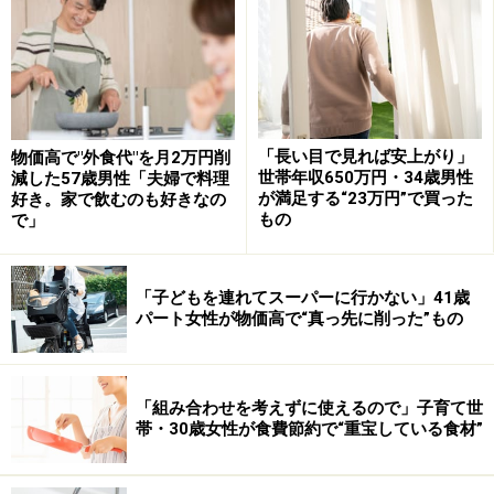
女性の年収はとてもゆるやかに上昇して、40代でピーク
を迎えますが、その後定年退職まで横ばいな状態が続く
ことになります。
「長い目で見れば安上がり」
物価高で"外食代"を月2万円削
世帯年収650万円・34歳男性
減した57歳男性「夫婦で料理
上記で紹介した金額は年収の額面で手取り額ではありま
が満足する“23万円”で買った
好き。家で飲むのも好きなの
せん。支給額から、厚生年金保険料や健康保険料、雇用
もの
で」
保険料、所得税・住民税が控除されます。40歳以上にな
れば、介護保険に加入することになるため、少し年収が
「子どもを連れてスーパーに行かない」41歳
上がったといっても手取りはほとんど変わらずという状
パート女性が物価高で“真っ先に削った”もの
況も考えられるのではないでしょうか。
40代、50代の女性が収入をアップするに
「組み合わせを考えずに使えるので」子育て世
は？
帯・30歳女性が食費節約で“重宝している食材”
収入アップを狙う人の中には「転職」という選択肢を検