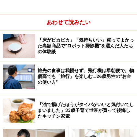
あわせて読みたい
「床がピカピカ」「気持ちいい」買ってよかっ
た高額商品で“ロボット掃除機”を選んだ人たち
の体験談
旅先の食事は我慢せず、飛行機は早朝便で。物
価高でも「旅行」を楽しむ…26歳男性の“お金
の使い方”
20～50代の女性の平均給与を比較すると、40代女性の平
「油で揚げたほうがタイパがいいと気付いてし
均給与が一番高いとはいえ、30代、50代との差は年間5
まいました」33歳子育て世帯が買って後悔し
たキッチン家電
万円ほどで、似たり寄ったりといえます。20代の平均と
比べても年間で40万円程度、1カ月あたり3万円ほどの差
でしかありません。