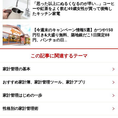
討する人がいるかもしれませんが、20～30代に比べると
「思った以上にぬるくなるのが早い…」コーヒ
ーや紅茶をよく飲む49歳女性が買って後悔し
求人数自体が少ない場合があります。また、高いスキル
たキッチン家電
を求められる場合もあります。自身の今までのキャリア
を振り返り、新しい組織で相応の成果が出せるか客観的
【今週末のキャンペーン情報5選】かつや150
に見つめる必要があるでしょう。それよりも、40代、50
円引き&大盛り無料、築地銀だこ1日限定88
代の女性が収入アップを目指すなら「昇給」や「副業」
円、パンチョの日…
がおすすめです。以下に詳しく紹介します。
この記事に関連するテーマ
●40代、50代の女性が収入をアップする方法1：昇給を目
指す
家計管理の基本
現在の職場という慣れた環境で昇給を目指してみましょ
おすすめ家計簿、家計管理ツール、家計アプリ
う。
家計管理はじめの一歩
「今まで思ったように昇給してこなかったのに……」と思
うかもしれませんが、誠実な行動を積み上げることで、
性格別の家計管理術
社内の評価を上げ管理的な立場を得ることで、昇給につ