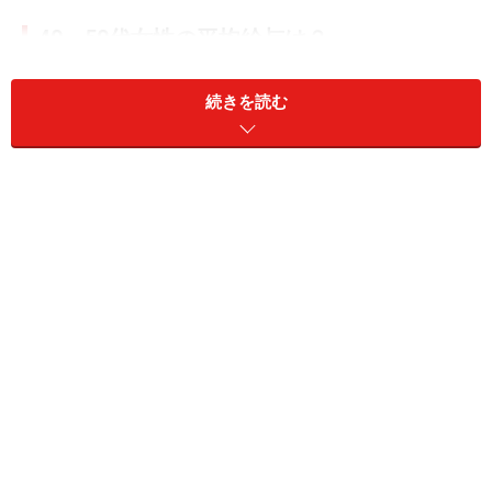
40～50代女性の平均給与は？
まずは、国税庁
「2022（令和4）年度 民間給与実態統
続きを読む
計調査結果」
で女性・年代別の平均給与を確認してみま
しょう。
【女性・年代別の平均給与】
・20代：300万8000円（20～24歳が252万6000円・25～
29歳が349万円）
・30代：335万4500円（30～34歳が338万3000円・35～
39歳が332万6000円）
・40代：340万3500円（40～44歳が335万円・45～49歳
が345万7000円）
・50代：334万4500円（50～54歳が339万6000円・55～
59歳が329万3000円）