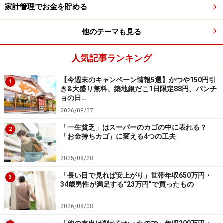
ながる可能性はあるでしょう。
家計管理でお金を貯める
具体的な行動としては「仕事の成果、実績を出す」「仕
他のテーマも見る
事に関連する資格やスキルを身につけ、業務の幅を広げ
人気記事ランキング
る」「上司との面談の際に、管理職を目指したいと伝え
る」などがあります。
【今週末のキャンペーン情報5選】かつや150円引
1
き&大盛り無料、築地銀だこ1日限定88円、パンチ
ョの日…
●40代、50代の女性が収入をアップする方法2：
副業をす
2026/08/07
る
「一生貧乏」はスーパーのカゴの中に表れる？
最近では、本業以外に副業を許す会社が増えてきていま
2
「お金持ちカゴ」に変える4つの工夫
す。会社の就業規定をよく確認して、空いた時間を収入
アップにつなげましょう。副業には、他の事業所に働き
2025/08/28
に行くものから、自宅でパソコンなどを使って収入を得
「長い目で見れば安上がり」世帯年収650万円・
3
るものまで多岐にわたります。
34歳男性が満足する“23万円”で買ったもの
2026/08/08
具体的には、土日、祝日だけコンビニやカフェなどのシ
「他の支出は削れなかったので」年収200万円・