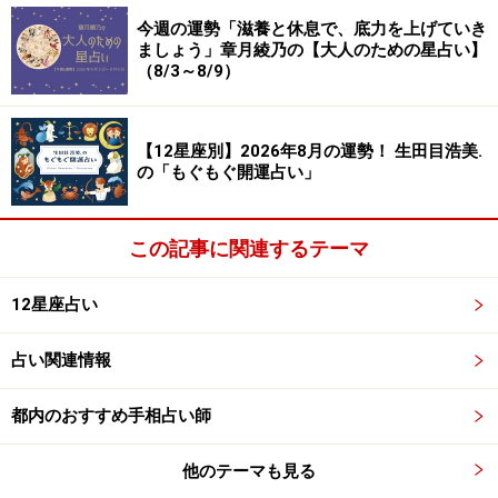
今週の運勢「滋養と休息で、底力を上げていき
ましょう」章月綾乃の【大人のための星占い】
（8/3～8/9）
ふたご座（5月21日～6月21日生まれ）
【12星座別】2026年8月の運勢！ 生田目浩美.
の「もぐもぐ開運占い」
2024年3月7日の運勢「ふたご座」
大風呂敷にツキ。自信がなくても「できないこともでき
この記事に関連するテーマ
る！」と言い張ろう。
12星座占い
＞【今週の運勢】はこちら
＞【2024年上半期の運勢】はこちら
占い関連情報
都内のおすすめ手相占い師
かに座（6月22日～7月22日生まれ）
他のテーマも見る