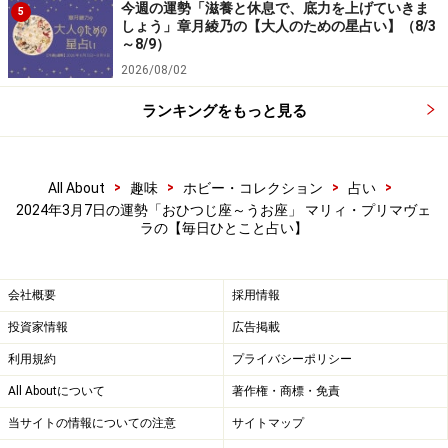
今週の運勢「滋養と休息で、底力を上げていきま
5
しょう」章月綾乃の【大人のための星占い】（8/3
～8/9）
2026/08/02
しし座（7月23日～8月22日生まれ）
ランキングをもっと見る
2024年3月7日の運勢「しし座」
>
>
>
>
All About
趣味
ホビー・コレクション
占い
2024年3月7日の運勢「おひつじ座～うお座」 マリィ・プリマヴェ
親しい人と対立しそう。ただ、冷静に話し合えば運気は
ラの【毎日ひとこと占い】
好転するでしょう。
会社概要
採用情報
＞【今週の運勢】はこちら
投資家情報
広告掲載
＞【2024年上半期の運勢】はこちら
利用規約
プライバシーポリシー
All Aboutについて
著作権・商標・免責
おとめ座（8月23日～9月22日生まれ）
当サイトの情報についての注意
サイトマップ