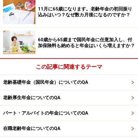
もらえない場合は、64歳から老齢基礎年金・老齢厚生年
11月に65歳になります。老齢年金の初回振り
金を繰上げして受け取ることになります。共にひと月あ
込みはいつ？なぜ数カ月後になるのですか？
たり0.5%減額されることになります。
一度繰上げ受給をすると取り消しできません。よく検討
60歳から65歳まで国民年金に任意加入し、付
加保険料も納めると年金はいくら増えますか？
してから手続きしましょう。
※年金プチ相談コーナーに取り上げてほしい質問がある
この記事に関連するテーマ
人は
こちらから
応募するか、コメント欄への書き込みを
お願いします。
老齢基礎年金（国民年金）についてのQA
監修・文／深川 弘恵（ファイナンシャルプランナー）
老齢厚生年金についてのQA
※記事内容は執筆時点のものです。最新の内容をご確認くださ
パート・アルバイトの年金についてのQA
い。
本記事の内容は一般的な情報提供を目的としており、特定の金融
商品や投資行動を推奨するものではありません。
在職老齢年金についてのQA
投資や資産運用に関する最終的なご判断はご自身の責任において