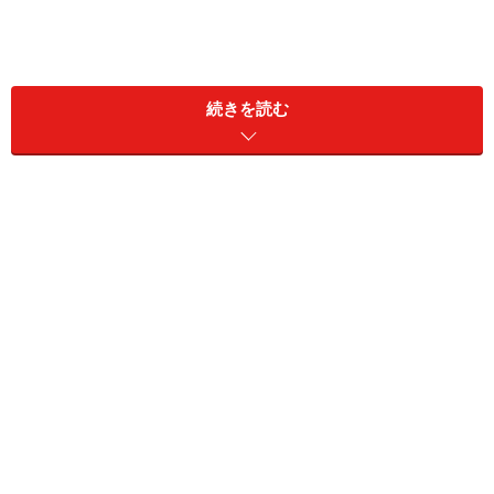
続きを読む
1960年11月生まれの男性。年金を64歳から繰り上げ受給で
きる？
A：もし厚生年金期間が1年以上あれば、64
歳から「特別支給の老齢厚生年金」と、繰
上げで減額された老齢基礎年金を受け取れ
ます
老齢基礎年金、老齢厚生年金は、原則として65歳から受
け取ることができます。希望すれば、60歳から65歳にな
るまでの間に繰り上げて早く受け取ることができます。
これを繰上げ受給といいます。繰上げ受給をすると、ひ
と月あたり0.5％減額（昭和37年4月2日以降生まれの方
の減額率は、0.4%）となります。されてしまい、減額さ