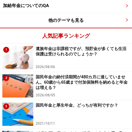
行ってください。
加給年金についてのQA
掲載情報の正確性・完全性については十分に配慮しております
が、その内容を保証するものではなく、これに基づく損失・損害
などについて当社は一切の責任を負いません。
他のテーマも見る
最新の情報や詳細については、必ず各金融機関やサービス提供者
の公式情報をご確認ください。
人気記事ランキング
【編集部からのお知らせ】
・「家計」について、
アンケート（2026/8/31まで）
を実施
遺族年金は非課税ですが、預貯金が多くても生活
1
中です！
保護は受けられるのでしょうか？
※抽選で20名にAmazonギフト券1000円分プレゼント
※謝礼付きの限定アンケートやモニター企画に参加が可能に
2026/08/06
なります
国民年金の納付済期間が480カ月に達していませ
2
ん。60歳から65歳まで付加保険料を納めると年金
は増える？
2026/08/05
国民年金と厚生年金、どっちが有利ですか？
3
2021/10/11