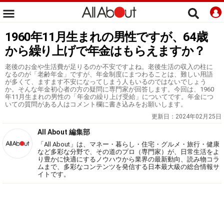
1960年11月生まれの男性ですが、64歳
から繰り上げで年金はもらえますか？
老後のお金や生活費が足りるのか不安ですよね。老後生活の収入の柱に
なるのが「老齢年金」ですが、年金制度にまつわることは、難しい用語
が多くて、ますます不安になってしまう人もいるのではないでしょう
か。そんな年金初心者の方の疑問に専門家が回答します。今回は、1960
年11月生まれの男性の「年金の繰り上げ受給」についてです。年金につ
いての質問がある人はコメント欄に書き込みをお願いします。
更新日：
2024年02月25日
All About 編集部
「All About」は、マネー・暮らし・住宅・グルメ・旅行・健康
など多彩な分野で、その道のプロ（専門家）が、日常生活をよ
り豊かに快適にするノウハウから業界の最新動向、読み物コラ
ムまで、多彩なコンテンツを発信する日本最大級の総合情報サ
イトです。