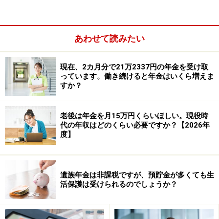
れた年金を一生涯受け取ることになります。
あわせて読みたい
現在、2カ月分で21万2337円の年金を受け取
っています。働き続けると年金はいくら増えま
すか？
老後は年金を月15万円くらいほしい。現役時
代の年収はどのくらい必要ですか？【2026年
度】
相談者「オヤジ」さんが質問されたように64歳から老齢
遺族年金は非課税ですが、預貯金が多くても生
基礎年金・老齢厚生年金を受給することは可能です。相
活保護は受けられるのでしょうか？
談者は、昭和35年6月生まれの男性とのことですので、
厚生年金期間が1年以上あれば、64歳から「特別支給の