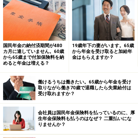
老齢厚生年金」を受け取ることができる世代です。
もし「特別支給の老齢厚生年金」をもらえるのであれ
ば、64歳で受給開始年齢に達している「特別支給の老齢
厚生年金」と老齢基礎年金を繰り上げすることで64歳か
国民年金の納付済期間が480
19歳年下の妻がいます。65歳
ら年金を受給できます。その場合、「特別支給の老齢厚
カ月に達していません。60歳
から年金を受け取ると加給年
生年金」は、繰り上げ受給をしないので減額されずに受
から65歳まで付加保険料を納
金はもらえますか？
け取ることができますが、老齢基礎年金は繰上げするた
めると年金は増える？
め、ひと月あたり0.5％減額された金額を65歳以降も受け
取ることになります。65歳に達すると、64歳から受け取
働けるうちは働きたい。65歳から年金を受け
取りながら働き70歳で退職したら失業給付は
っている「特別支給の老齢厚生年金」の受給が終了し、
受け取れますか？
65歳から本来支給の老齢厚生年金を受け取れることにな
ります。65歳からの老齢厚生年金は減額されず受け取れ
会社員は国民年金保険料を払っているのに、厚
ます。
生年金保険料も払うのはなぜ？ 二重払いにな
りませんか？
相談者「オヤジ」さんが「特別支給の老齢厚生年金」を