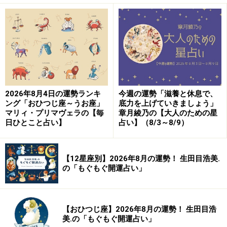
2026年8月4日の運勢ランキ
今週の運勢「滋養と休息で、
ング「おひつじ座～うお座」
底力を上げていきましょう」
マリィ・プリマヴェラの【毎
章月綾乃の【大人のための星
日ひとこと占い】
占い】（8/3～8/9）
【12星座別】2026年8月の運勢！ 生田目浩美.
の「もぐもぐ開運占い」
【おひつじ座】2026年8月の運勢！ 生田目浩
美.の「もぐもぐ開運占い」