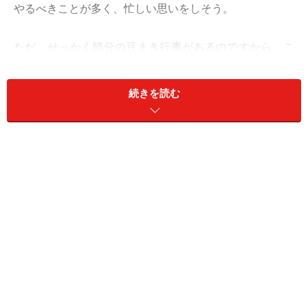
やるべきことが多く、忙しい思いをしそう。
ただ、せっかく節分の豆まき行事があるのですから、こ
こでご自身の年齢に向き合ってみましょう。やり方はと
っても簡単。往年の俳優、女優、アニメの登場人物と年
続きを読む
齢比べをしてみるのです。すると、勝手にずっと年上だ
と思っていた相手を軽く追い越していることに気付くで
しょう。
社会の構造が変わって、50代、60代でもまだ現役、現場
で活躍という現代ですが、もう少し重み、深みをプラス
する方が、全体が締まります。
脱・若作りで魅力増し増し路線へ切り替えて。愛も包容
力がカギ。