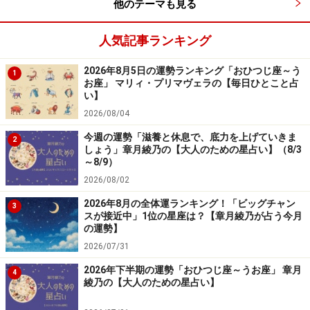
他のテーマも見る
人気記事ランキング
2026年8月5日の運勢ランキング「おひつじ座～う
1
お座」 マリィ・プリマヴェラの【毎日ひとこと占
い】
2026/08/04
今週の運勢「滋養と休息で、底力を上げていきま
2
しょう」章月綾乃の【大人のための星占い】（8/3
～8/9）
2026/08/02
2026年8月の全体運ランキング！「ビッグチャン
3
スが接近中」1位の星座は？【章月綾乃が占う今月
の運勢】
2026/07/31
2026年下半期の運勢「おひつじ座～うお座」 章月
4
綾乃の【大人のための星占い】