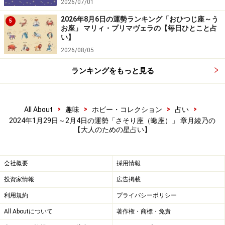
2026/07/01
2026年8月6日の運勢ランキング「おひつじ座～う
5
お座」 マリィ・プリマヴェラの【毎日ひとこと占
い】
2026/08/05
ランキングをもっと見る
>
>
>
>
All About
趣味
ホビー・コレクション
占い
2024年1月29日～2月4日の運勢「さそり座（蠍座）」 章月綾乃の
【大人のための星占い】
会社概要
採用情報
投資家情報
広告掲載
利用規約
プライバシーポリシー
All Aboutについて
著作権・商標・免責