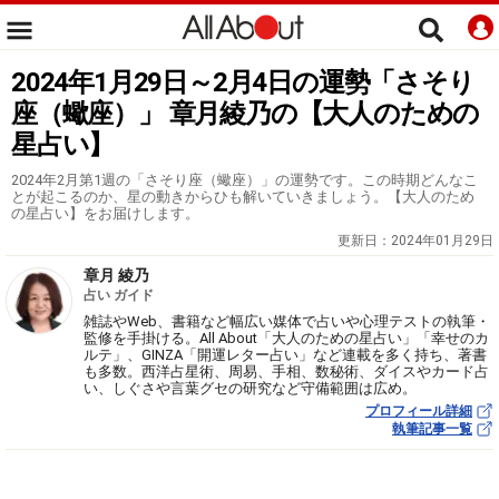
2024年1月29日～2月4日の運勢「さそり
座（蠍座）」 章月綾乃の【大人のための
星占い】
2024年2月第1週の「さそり座（蠍座）」の運勢です。この時期どんなこ
とが起こるのか、星の動きからひも解いていきましょう。【大人のため
の星占い】をお届けします。
更新日：
2024年01月29日
章月 綾乃
占い ガイド
雑誌やWeb、書籍など幅広い媒体で占いや心理テストの執筆・
監修を手掛ける。All About「大人のための星占い」「幸せのカ
ルテ」、GINZA「開運レター占い」など連載を多く持ち、著書
も多数。西洋占星術、周易、手相、数秘術、ダイスやカード占
い、しぐさや言葉グセの研究など守備範囲は広め。
プロフィール詳細
執筆記事一覧