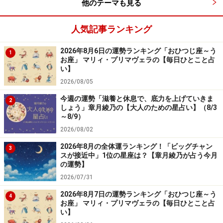
他のテーマも見る
人気記事ランキング
2026年8月6日の運勢ランキング「おひつじ座～う
1
お座」 マリィ・プリマヴェラの【毎日ひとこと占
い】
2026/08/05
今週の運勢「滋養と休息で、底力を上げていきま
2
しょう」章月綾乃の【大人のための星占い】（8/3
～8/9）
2026/08/02
2026年8月の全体運ランキング！「ビッグチャン
3
スが接近中」1位の星座は？【章月綾乃が占う今月
の運勢】
2026/07/31
2026年8月7日の運勢ランキング「おひつじ座～う
4
お座」 マリィ・プリマヴェラの【毎日ひとこと占
い】