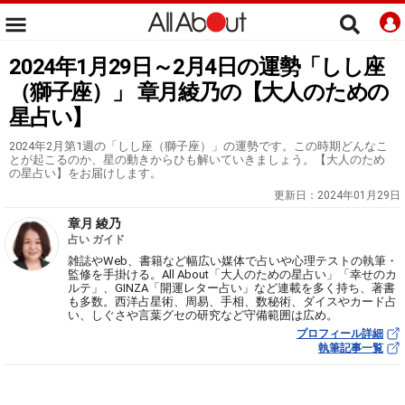
2024年1月29日～2月4日の運勢「しし座
（獅子座）」 章月綾乃の【大人のための
星占い】
2024年2月第1週の「しし座（獅子座）」の運勢です。この時期どんなこ
とが起こるのか、星の動きからひも解いていきましょう。【大人のため
の星占い】をお届けします。
更新日：
2024年01月29日
章月 綾乃
占い ガイド
雑誌やWeb、書籍など幅広い媒体で占いや心理テストの執筆・
監修を手掛ける。All About「大人のための星占い」「幸せのカ
ルテ」、GINZA「開運レター占い」など連載を多く持ち、著書
も多数。西洋占星術、周易、手相、数秘術、ダイスやカード占
い、しぐさや言葉グセの研究など守備範囲は広め。
プロフィール詳細
執筆記事一覧