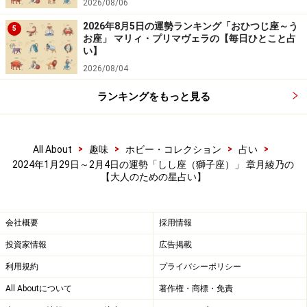
2026/08/06
2026年8月5日の運勢ランキング「おひつじ座～う
5
お座」 マリィ・プリマヴェラの【毎日ひとこと占
い】
2026/08/04
ランキングをもっと見る
>
>
>
>
All About
趣味
ホビー・コレクション
占い
2024年1月29日～2月4日の運勢「しし座（獅子座）」 章月綾乃の
【大人のための星占い】
会社概要
採用情報
投資家情報
広告掲載
利用規約
プライバシーポリシー
All Aboutについて
著作権・商標・免責