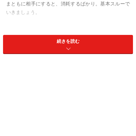
まともに相手にすると、消耗するばかり。基本スルーで
いきましょう。
仕事が忙しい、体調がイマイチ、私生活で気掛かりなこ
とがあるなど、それっぽい言い訳を用意してストレスの
続きを読む
モトから本気で逃げて。当日欠勤的な荒業で、不可侵ム
ードを作るのもオススメです。自分の身は自分で守ると
決めると、今なすべきことが見えてくるはず。
また、気を散らさずに本質に目を向けていくと、思いが
けない可能性が見えてくることも。タイトルで気になっ
た本の中に迷いを解決するヒントがありそう。
愛は、“繰り返し”が安定と安心をつなぐとき。
＞【2024年上半期の運勢】が気になるしし座さんはこち