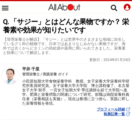
Q. 「サジー」とはどんな果物ですか？ 栄
養素や効果が知りたいです
【管理栄養士が解説】「サジー」とは世界中のさまざまな地域に自生し
ているグミ科の植物です。日本ではあまりなじみがない果物ですが、海
外では古くからビタミンの供給源や薬用に用いられてきました。栄養素
と効果について解説します。
更新日：
2024年01月24日
平井 千里
管理栄養士 / 実践栄養 ガイド
小田原短期大学食物栄養学科 教授。女子栄養大学栄養科学研
究所客員研究員。女子栄養大学大学院 博士課程修了。名古屋
女子大学 助手、一宮女子短期大学 専任講師を経て大学院へ進
学。肥満と栄養摂取の関連について研究。前職は病院栄養科責
任者（栄養相談も実施）。現在は教壇に立つ傍ら、実践に即し
た栄養情報を発信。
プロフィール詳細
執筆記事一覧