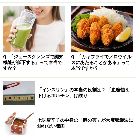
生アスリートを対象とした研究では、1日30mL、1か月
間サジーを用いたジュースを飲用したことで、貧血症状
の改善などに効果が見られたという論文もあります。
サジーを使った製品にはさまざまなものがあり、製品に
よって含まれる栄養素の量も異なるため、飲む量の目安
も参考程度に考える必要があります。どんな食品でも摂
り過ぎは健康によくありませんが、うまく利用すれば健
Q. 「ジュースクレンズで認知
Q. 「カキフライでノロウイル
康によい効果も期待できそうです。妊娠中や授乳中、持
機能が低下する」って本当で
スにあたることがある」って
すか？
本当ですか？
病がある方などは、製品ごとの注意事項も確認の上で、
上手に取り入れてみるのがよいでしょう。
「インスリン」の本当の役割は？ 「血糖値を
■参考文献
下げるホルモン」は誤り
星 幸子、新しい果実シーベリー，実は最古の植物で
す、日本食品科学工学会誌/67 巻 (2020) 8 号、
七味唐辛子の中身の「麻の実」が大麻取締法に
p.292-297
触れない理由
永柄真澄ら、産学連携の事例紹介：サジー飲料摂取