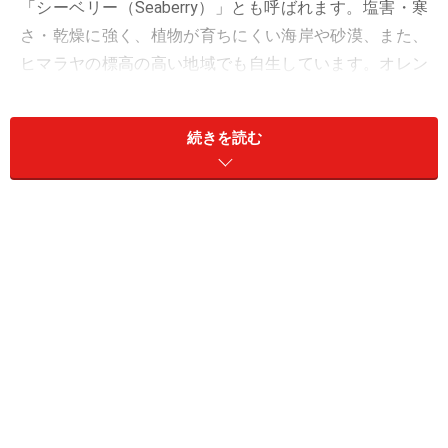
「シーベリー（Seaberry）」とも呼ばれます。塩害・寒
さ・乾燥に強く、植物が育ちにくい海岸や砂漠、また、
ヒマラヤの標高の高い地域でも自生しています。オレン
ジ～赤色の実の部分を食べます。古くから冬場のビタミ
ン類の供給源として、薬用でも用いられてきた歴史があ
続きを読む
るようです。最近は、日本国内でもサジーを利用した製
品が売られているようです。
気になるサジーの栄養についてですが、日本ではまだ一
般的な食品ではないため、文部科学省が出している『日
本食品標準成分表2020年版（八訂）』には記載されてい
ません。
発表されている複数の論文から平均してみると、いずれ
も可食部100gあたりで
エネルギー……約50kcal
たんぱく質……約0.8g