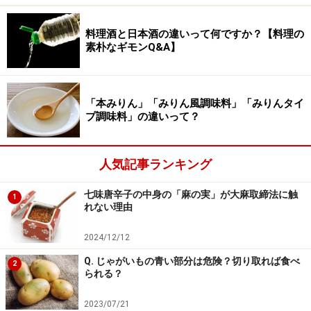
による貧血症状の改善、近畿大学産業理工学部かや
料理酒と日本酒の違いって何ですか？【料理の
のもり 31（2020）p.10-12
素朴なギモンQ&A】
※記事内容は執筆時点のものです。最新の内容をご確認くださ
い。
「本みりん」「みりん風調味料」「みりんタイ
プ調味料」の違いって？
人気記事ランキング
七味唐辛子の中身の「麻の実」が大麻取締法に触
1
れない理由
2024/12/12
Q. じゃがいもの青い部分は危険？切り取れば食べ
2
られる？
2023/07/21