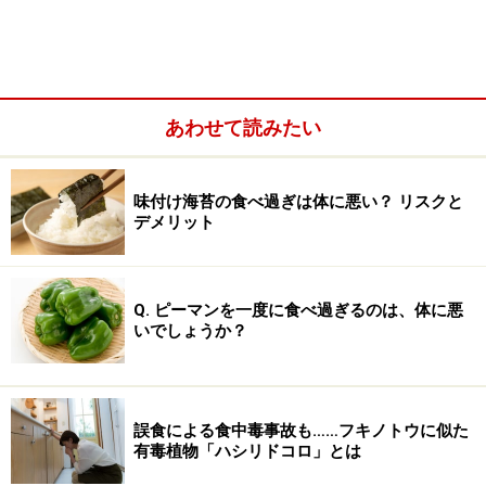
脂質……約1.8g
鉄……約6mg
亜鉛……約0.4mg
あわせて読みたい
ビタミンA……約84μg
ビタミンC……約220mg
味付け海苔の食べ過ぎは体に悪い？ リスクと
とされています。特にビタミンCや鉄分は、他の果実と
デメリット
比較しても豊富な果物と言えるでしょう。一例として、
イチゴの場合は100gあたりのビタミンCが62㎎、鉄分が
Q. ピーマンを一度に食べ過ぎるのは、体に悪
0.3mgです。
いでしょうか？
サジーの効果としては、貧血改善のほか、空腹感の減少
や肌の保湿効果などがあるようです。具体的には、中高
誤食による食中毒事故も……フキノトウに似た
年女性を対象とした研究では、空腹感の減少・肌の保湿
有毒植物「ハシリドコロ」とは
に効果があったと報告されています。長距離走の女子高