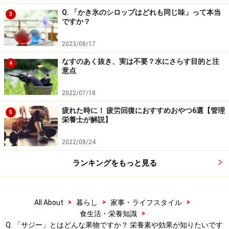
Q. 「かき氷のシロップはどれも同じ味」って本当
3
ですか？
2023/08/17
なすのあく抜き、実は不要？水にさらす目的と注
4
意点
2022/07/18
疲れた時に！ 疲労回復におすすめおやつ6選【管理
5
栄養士が解説】
2022/08/24
ランキングをもっと見る
>
>
>
All About
暮らし
家事・ライフスタイル
>
食生活・栄養知識
Q. 「サジー」とはどんな果物ですか？ 栄養素や効果が知りたいです