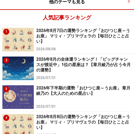
他のテーマも見る
人気記事ランキング
2026年8月7日の運勢ランキング「おひつじ座～う
1
お座」 マリィ・プリマヴェラの【毎日ひとこと占
い】
2026/08/06
2026年8月の全体運ランキング！「ビッグチャン
2
スが接近中」1位の星座は？【章月綾乃が占う今月
の運勢】
2026/07/31
2026年下半期の運勢「おひつじ座～うお座」 章月
3
綾乃の【大人のための星占い】
2026/07/01
2026年8月8日の運勢ランキング「おひつじ座～う
4
お座」 マリィ・プリマヴェラの【毎日ひとこと占
い】