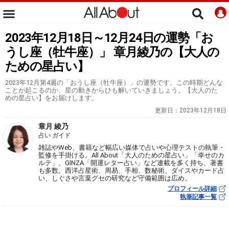
2023年12月18日～12月24日の運勢「お
うし座（牡牛座）」 章月綾乃の【大人の
ための星占い】
2023年12月第4週の「おうし座（牡牛座）」の運勢です。この時期どんな
ことが起こるのか、星の動きからひも解いていきましょう。【大人のた
めの星占い】をお届けします。
更新日：
2023年12月18日
章月 綾乃
占い ガイド
雑誌やWeb、書籍など幅広い媒体で占いや心理テストの執筆・
監修を手掛ける。All About「大人のための星占い」「幸せのカ
ルテ」、GINZA「開運レター占い」など連載を多く持ち、著書
も多数。西洋占星術、周易、手相、数秘術、ダイスやカード占
い、しぐさや言葉グセの研究など守備範囲は広め。
プロフィール詳細
執筆記事一覧