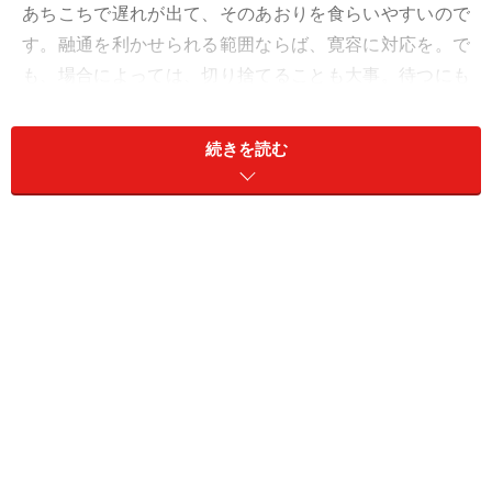
あちこちで遅れが出て、そのあおりを食らいやすいので
す。融通を利かせられる範囲ならば、寛容に対応を。で
も、場合によっては、切り捨てることも大事。待つにも
限度があるし、さらなる混乱も起こりやすいのです。早
めの決断がダメージを減らし、リカバリーも可能に。代
続きを読む
役、代案、繰り上げや延長など、何か手が見つかるは
ず。
社交は、じっくり語り合える場所へ。夜遅めのスタート
も、この時期はお互いにありがたいでしょう。心がけた
いのは、温活。特に腰回りは冷やさないで。
愛は、思い出話で心がひとつになりそう。
＞【2023年12月の運勢】が気になるおうし座さんはこち
ら