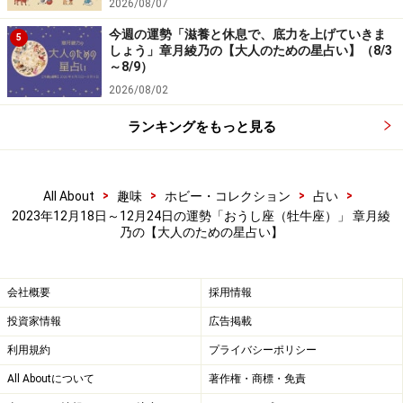
2026/08/07
今週の運勢「滋養と休息で、底力を上げていきま
5
しょう」章月綾乃の【大人のための星占い】（8/3
～8/9）
2026/08/02
ランキングをもっと見る
>
>
>
>
All About
趣味
ホビー・コレクション
占い
2023年12月18日～12月24日の運勢「おうし座（牡牛座）」 章月綾
乃の【大人のための星占い】
会社概要
採用情報
投資家情報
広告掲載
利用規約
プライバシーポリシー
All Aboutについて
著作権・商標・免責