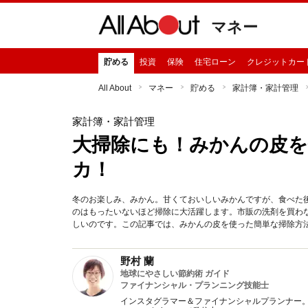
マネー
貯める
投資
保険
住宅ローン
クレジットカー
All About
マネー
貯める
家計簿・家計管理
家計簿・家計管理
大掃除にも！みかんの皮
カ！
冬のお楽しみ、みかん。甘くておいしいみかんですが、食べた
のはもったいないほど掃除に大活躍します。市販の洗剤を買わ
しいのです。この記事では、みかんの皮を使った簡単な掃除方
野村 蘭
地球にやさしい節約術 ガイド
ファイナンシャル・プランニング技能士
インスタグラマー＆ファイナンシャルプランナー。 地