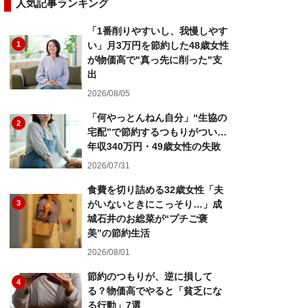
人気記事ランキング
「1番削りやすいし、我慢しやす
1
い」月3万円を節約した48歳女性
が物価高で"真っ先に削った"支
出
2026/08/05
「何やっとんねん自分」“生協の
2
宅配”で節約するつもりがつい…
年収340万円・49歳女性の失敗
2026/07/31
食費を切り詰める32歳女性「夫
3
がいないときにこっそり…」成
城石井のお総菜が“プチご褒
美”の節約生活
2026/08/01
節約のつもりが、逆に損して
4
る？物価高でやると「貧乏にな
る行動」7選