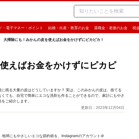
ド・電子マネー・ポイント
結婚・出産・教育のお金
退職金・老後のお金
税
大掃除にも！みかんの皮を使えばお金をかけずにピカピカ！
を使えばお金をかけずにピカピ
後に残る大量の皮はどうしていますか？ 実は、このみかんの皮は、捨てる
なくても、自宅で簡単にエコな洗剤も作ることができるので、家計にもやさ
法をご紹介します。
更新日：2023年12月04日
球にもやさしいエコな節約術を、Instagramのアカウント＠