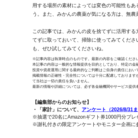
用する場所の素材によっては変色の可能性もあ
う。また、みかんの農薬が気になる方は、無農
この記事では、みかんの皮を捨てずに活用する
てずに取っておいて、掃除に使ってみてくださ
も、ぜひ試してみてくださいね。
※記事内容は執筆時点のものです。最新の内容をご確認くださ
本記事の内容は一般的な情報提供を目的としており、特定の金
投資や資産運用に関する最終的なご判断はご自身の責任におい
掲載情報の正確性・完全性については十分に配慮しております
て当社は一切の責任を負いません。
最新の情報や詳細については、必ず各金融機関やサービス提供
【編集部からのお知らせ】
・「家計」について、
アンケート（2026/8/31
※抽選で20名にAmazonギフト券1000円分プ
※謝礼付きの限定アンケートやモニター企画に