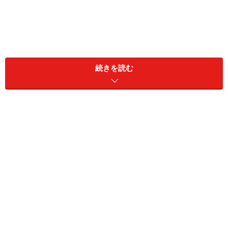
世帯年収520万円・子1人、横浜在住の暮らし
続きを読む
今回は、神奈川県横浜市に住む、30歳女性世帯の生活実
態です。
子どもが1人の3人家族世帯で、夫の年収420万円、妻の
年収が100万円。現在の生活について、「比較的倹約で
きているかなぁと思いつつ、最近は物価が上がってきて
いるので同じ予算ではやりくりが難しい……。全体的な予
算の見直しが必要かもしれない」と話します。
家賃や食費、光熱費など、リアルな収支状
況とやりくりのポイントは？