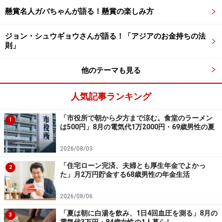
中です！
懸賞名人ガバちゃんが語る！懸賞の楽しみ方
※抽選で20名にAmazonギフト券1000円分プレゼント
※謝礼付きの限定アンケートやモニター企画に参加が可能に
ジョン・シュウギョウさんが語る！「アジアのお金持ちの法
なります
則」
他のテーマも見る
人気記事ランキング
「市役所で朝から夕方まで涼む。食堂のラーメン
1
は500円」8月の電気代1万2000円・69歳男性の夏
2026/08/03
「住宅ローン完済、夫婦とも厚生年金でよかっ
2
た」月2万円貯金する68歳男性の年金生活
2026/08/06
「夏は朝に白湯を飲み、1日4回血圧を測る」8月の
3