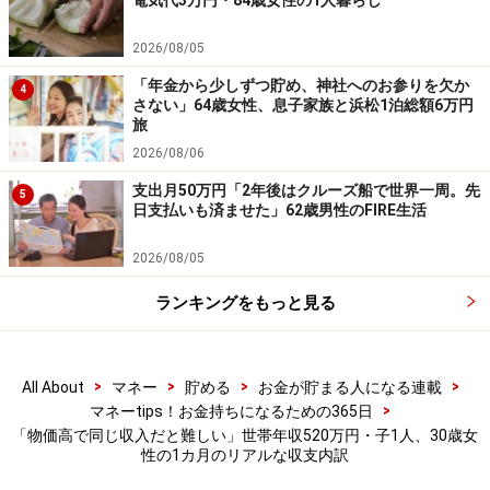
電気代3万円・84歳女性の1人暮らし
2026/08/05
「年金から少しずつ貯め、神社へのお参りを欠か
4
さない」64歳女性、息子家族と浜松1泊総額6万円
旅
2026/08/06
支出月50万円「2年後はクルーズ船で世界一周。先
5
日支払いも済ませた」62歳男性のFIRE生活
2026/08/05
ランキングをもっと見る
>
>
>
>
All About
マネー
貯める
お金が貯まる人になる連載
>
マネーtips！お金持ちになるための365日
「物価高で同じ収入だと難しい」世帯年収520万円・子1人、30歳女
性の1カ月のリアルな収支内訳