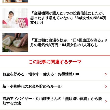
すること。でもあまりカッチリし過ぎず、生活を楽しん
だり多少予算がオーバーしてもマイナスになりすぎなけ
「金融機関が選んだ3つの投資信託にしたが、
ればまぁいいや、と心の余裕を持つこと」と教えてくれ
思ったより増えていない」33歳女性のNISA積
立4カ月
ました。
※回答者コメントは原文ママです
「夏は朝に白湯を飲み、1日4回血圧を測る」8
月の電気代3万円・84歳女性の1人暮らし
※記事内容は執筆時点のものです。最新の内容をご確認くださ
い。
本記事の内容は一般的な情報提供を目的としており、特定の金融
この記事に関連するテーマ
商品や投資行動を推奨するものではありません。
投資や資産運用に関する最終的なご判断はご自身の責任において
行ってください。
お金を貯める・増やす・備える！お得情報100
掲載情報の正確性・完全性については十分に配慮しております
が、その内容を保証するものではなく、これに基づく損失・損害
などについて当社は一切の責任を負いません。
新・令和時代のお金を貯めるルール
最新の情報や詳細については、必ず各金融機関やサービス提供者
の公式情報をご確認ください。
節約アドバイザー・丸山晴美さんの「無駄遣い体質」から脱
却する方法
【編集部からのお知らせ】
・「家計」について、
アンケート（2026/8/31まで）
を実施