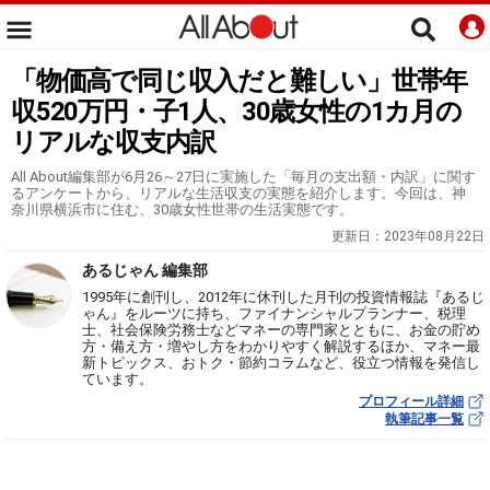
「物価高で同じ収入だと難しい」世帯年
収520万円・子1人、30歳女性の1カ月の
リアルな収支内訳
All About編集部が6月26～27日に実施した「毎月の支出額・内訳」に関す
るアンケートから、リアルな生活収支の実態を紹介します。今回は、神
奈川県横浜市に住む、30歳女性世帯の生活実態です。
更新日：
2023年08月22日
あるじゃん 編集部
1995年に創刊し、2012年に休刊した月刊の投資情報誌『あるじ
ゃん』をルーツに持ち、ファイナンシャルプランナー、税理
士、社会保険労務士などマネーの専門家とともに、お金の貯め
方・備え方・増やし方をわかりやすく解説するほか、マネー最
新トピックス、おトク・節約コラムなど、役立つ情報を発信し
ています。
プロフィール詳細
執筆記事一覧