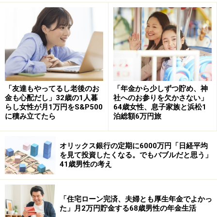
交際費：1万円
電気代：6000円
ガス代：5000円
水道代（2カ月での請求額）：3500円
通信費：9000円
車：ガソリン代5000円、駐車場代1万円、保険料2500円
その他：外食費1万円
「友達もやってるし老後のお
「年金から少しずつ貯め、神
金も心配だし」32歳の1人暮
社へのお参りを欠かさない」
貯蓄に回す金額：6万円
らし女性が月1万円をS&P500
64歳女性、息子家族と浜松1
に積み立てたら
泊総額6万円旅
今後について、「夫の収入の予算内で生活できるよう
に、あまり水準はあげず、自分の収入を少しでも上げる
オリックス銀行の定期に6000万円「日経平均
を見て投資したくなる。でもバブルだと思う」
ようにしてそちらを貯金などに回せたらいいなと思う」
41歳男性の考え
とコメント。
生活のやりくりのポイントや節約術を聞くと、「収支を
「住宅ローン完済、夫婦とも厚生年金でよかっ
た」月2万円貯金する68歳男性の年金生活
把握すること、予算を決めること、その中でやりくりを