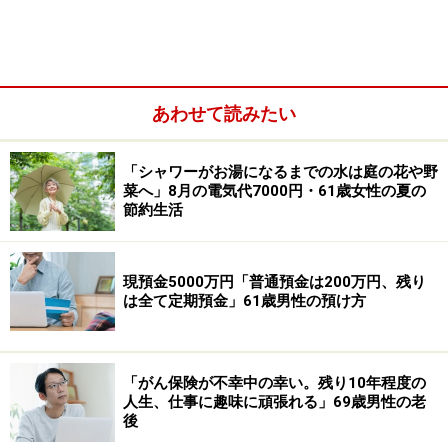
■神奈川県横浜市、30歳女性世帯の場合
年収：夫420万円、妻100万円
家賃：7万2000円
あわせて読みたい
「シャワーがお湯になるまでの水は庭の花や野
菜へ」8月の電気代7000円・61歳女性の夏の
節約生活
現預金5000万円「普通預金は200万円、残り
は全て定期預金」61歳男性の預け方
「がん保険が不幸中の幸い。残り10年程度の
人生、仕事に趣味に頑張れる」69歳男性の老
間取り：3DK
後
食費：2万円