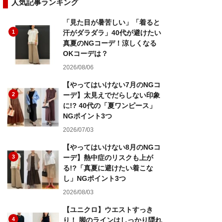
人気記事ランキング
「見た目が暑苦しい」「着ると
1
汗がダラダラ」40代が避けたい
真夏のNGコーデ！涼しくなる
OKコーデは？
2026/08/06
【やってはいけない7月のNGコ
2
ーデ】太見えでだらしない印象
に!? 40代の「夏ワンピース」
NGポイント3つ
2026/07/03
【やってはいけない8月のNGコ
3
ーデ】熱中症のリスクも上が
る!?「真夏に避けたい着こな
し」NGポイント3つ
2026/08/03
【ユニクロ】ウエストすっき
4
り！ 脚のラインはしっかり隠れ