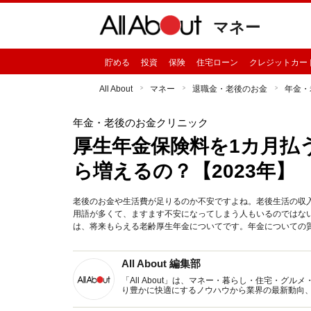
マネー
貯める
投資
保険
住宅ローン
クレジットカー
All About
マネー
退職金・老後のお金
年金・
年金・老後のお金クリニック
厚生年金保険料を1カ月払
ら増えるの？【2023年】
老後のお金や生活費が足りるのか不安ですよね。老後生活の収
用語が多くて、ますます不安になってしまう人もいるのではな
は、将来もらえる老齢厚生年金についてです。年金についての
All About 編集部
「All About」は、マネー・暮らし・住宅・
り豊かに快適にするノウハウから業界の最新動向
イトです。