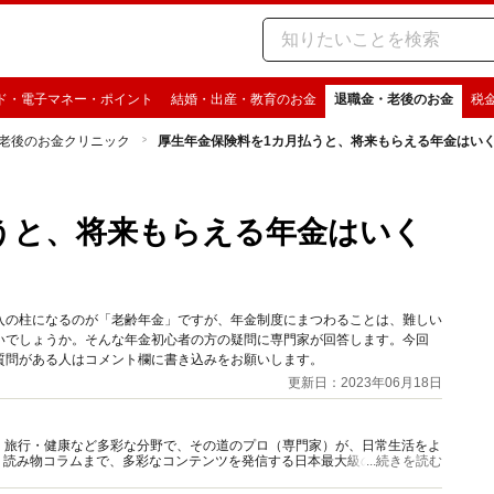
ド・電子マネー・ポイント
結婚・出産・教育のお金
退職金・老後のお金
税
老後のお金クリニック
厚生年金保険料を1カ月払うと、将来もらえる年金はいく
うと、将来もらえる年金はいく
入の柱になるのが「老齢年金」ですが、年金制度にまつわることは、難しい
いでしょうか。そんな年金初心者の方の疑問に専門家が回答します。今回
質問がある人はコメント欄に書き込みをお願いします。
更新日：2023年06月18日
グルメ・旅行・健康など多彩な分野で、その道のプロ（専門家）が、日常生活をよ
、読み物コラムまで、多彩なコンテンツを発信する日本最大級の総合情報サ
...続きを読む