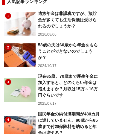
人気記事ランキング
遺族年金は非課税ですが、預貯
1
金が多くても生活保護は受けら
れるのでしょうか？
2026/08/06
58歳の夫は60歳から年金をもら
2
うことができないのでしょう
か？
2024/10/17
現在65歳。70歳まで厚生年金に
3
加入すると、どのくらい年金は
増えますか？月収は15万～16万
円ぐらいです
2025/07/17
国民年金の納付済期間が480カ月
4
に達していません。60歳から65
歳まで付加保険料を納めると年
金は増える？