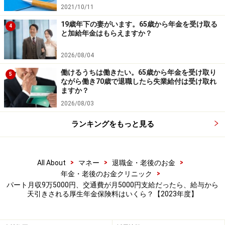
※抽選で20名にAmazonギフト券1000円分プレゼント
2021/10/11
※謝礼付きの限定アンケートやモニター企画に参加が可能に
19歳年下の妻がいます。65歳から年金を受け取る
なります
4
と加給年金はもらえますか？
2026/08/04
働けるうちは働きたい。65歳から年金を受け取り
5
ながら働き70歳で退職したら失業給付は受け取れ
ますか？
2026/08/03
ランキングをもっと見る
>
>
>
All About
マネー
退職金・老後のお金
>
年金・老後のお金クリニック
パート月収9万5000円、交通費が月5000円支給だったら、給与から
天引きされる厚生年金保険料はいくら？【2023年度】