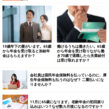
厚生年金保険料の額を決める計算をするときには、相談
者の給料や交通費などの手当を合計した報酬金額をもと
に、区切りのよい金額で区分した「標準報酬月額」をも
とに計算します。標準報酬月額は8万8000円（1等級）か
ら最高65万円（32等級）までの32等級に分かれていて、
それぞれの等級ごとに、厚生年金保険料が設定されてい
ます。
19歳年下の妻がいます。65歳
働けるうちは働きたい。65歳
から年金を受け取ると加給年
から年金を受け取りながら働
金はもらえますか？
き70歳で退職したら失業給付
相談者は、毎月9万5000円のパート収入と、交通費は
は受け取れますか？
5000円で合計10万円。協会けんぽ・東京支部『令和5年3
月分（4月納付分）からの健康保険・厚生年金保険の保
会社員は国民年金保険料を払っているのに、厚
険料額表』を参照すると、厚生年金保険料の標準報酬月
生年金保険料も払うのはなぜ？ 二重払いにな
りませんか？
額は、9万8000円の2等級となり、厚生年金保険料は1万
7934円です。
11月に65歳になります。老齢年金の初回振り
毎月の厚生年金保険料の負担額は会社と折半となるた
込みはいつ？なぜ数カ月後になるのですか？