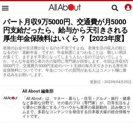
パート月収9万5000円、交通費が月5000
円支給だったら、給与から天引きされる
厚生年金保険料はいくら？【2023年度】
老後のお金や生活費が足りるのか不安ですよね。老後生活の収入の柱に
なるのが「老齢年金」ですが、年金制度にまつわることは、難しい用語
が多くて、ますます不安になってしまう人もいるのではないでしょう
か。そんな年金初心者の方の疑問に専門家が回答します。今回は月収9万
5000円で、交通費月5000円支給のパート主婦の毎月天引きされる厚生年
金保険料についてです。年金についての質問がある人はコメント欄に書
き込みをお願いします。
更新日：
2023年04月25日
All About 編集部
「All About」は、マネー・暮らし・住宅・グルメ・旅行・健康
など多彩な分野で、その道のプロ（専門家）が、日常生活をよ
り豊かに快適にするノウハウから業界の最新動向、読み物コラ
ムまで、多彩なコンテンツを発信する日本最大級の総合情報サ
イトです。