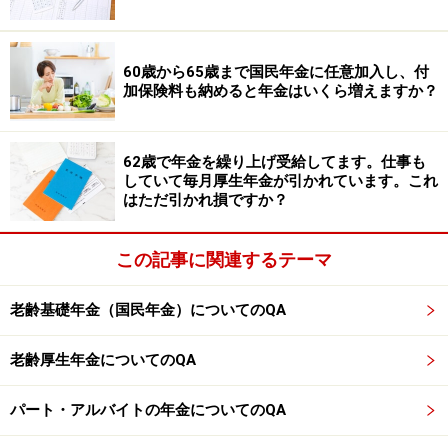
め、本人の負担は8967円となり、毎月の給与から天引き
されます。
60歳から65歳まで国民年金に任意加入し、付
加保険料も納めると年金はいくら増えますか？
ちなみに、社会保険（健康保険・厚生年金保険）に加入
した場合、厚生年金保険料と一緒に、健康保険料・40歳
以上の人は介護保険料も天引きされます。相談者の場合
62歳で年金を繰り上げ受給してます。仕事も
していて毎月厚生年金が引かれています。これ
は、5792円が健康保険料・介護保険料として天引きされ
はただ引かれ損ですか？
ます。よって、8967円（厚生年金保険料）＋5792円（健
康保険料と介護保険料）の合計1万4759円が社会保険料
この記事に関連するテーマ
として給与から天引きされます。
老齢基礎年金（国民年金）についてのQA
参照：令和5年3月分（4月納付分）からの健康保険・厚
生年金保険の保険料額表（東京都）
老齢厚生年金についてのQA
https://www.kyoukaikenpo.or.jp/~/media/Files/shared/ho
kenryouritu/r5/ippan/r50213tokyo.pdf
パート・アルバイトの年金についてのQA