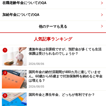
在職老齢年金についてのQA
※年金プチ相談コーナーに取り上げてほしい質問がある
人は
こちらから
応募するか、コメント欄への書き込みを
加給年金についてのQA
お願いします。
他のテーマも見る
監修・文／深川 弘恵（ファイナンシャルプランナー）
人気記事ランキング
※記事内容は執筆時点のものです。最新の内容をご確認くださ
い。
本記事の内容は一般的な情報提供を目的としており、特定の金融
遺族年金は非課税ですが、預貯金が多くても生活
1
商品や投資行動を推奨するものではありません。
保護は受けられるのでしょうか？
投資や資産運用に関する最終的なご判断はご自身の責任において
行ってください。
2026/08/06
掲載情報の正確性・完全性については十分に配慮しております
が、その内容を保証するものではなく、これに基づく損失・損害
国民年金の納付済期間が480カ月に達していませ
2
などについて当社は一切の責任を負いません。
ん。60歳から65歳まで付加保険料を納めると年金
最新の情報や詳細については、必ず各金融機関やサービス提供者
は増える？
の公式情報をご確認ください。
2026/08/05
【編集部からのお知らせ】
国民年金と厚生年金、どっちが有利ですか？
3
・「家計」について、
アンケート（2026/8/31まで）
を実施
中です！