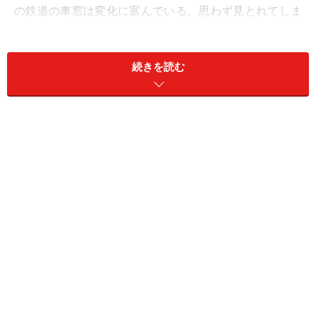
の鉄道の車窓は変化に富んでいる。思わず見とれてしま
うビューポイントは数多いが、これはと思われるオスス
メ路線（区間）を選んで、ご案内してみたい。
続きを読む
まずは、全国のオススメ車窓を北から順番に紹介してい
こう。
北海道の車窓から
日高本線の車窓からは馬がのんびりたむろする牧場が頻
繁に流れ過ぎる。いかにも北海道らしい情景だ