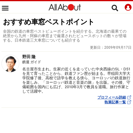
おすすめ車窓ベストポイント
全国の鉄道の車窓ベストビューポイントを紹介する。北海道の最果ての
絶景から九州・阿蘇の車窓まで厳選されたビュースポットの数々が登場
する。日本鉄道三大車窓についても紹介する
更新日：
2009年09月17日
野田 隆
鉄道 ガイド
名古屋市生まれ。生家の近くを走っていた中央西線のSL・D51
を見て育ったことから、鉄道ファン歴が始まる。早稲田大学大
学院修了後、高校で語学を教える傍ら、ヨーロッパの鉄道旅行
を楽しみ、「ヨーロッパ鉄道と音楽の旅」を出版。その後、守
備範囲を国内にも広げ、2010年3月で教員を退職。旅行作家と
して活躍中。
プロフィール詳細
執筆記事一覧