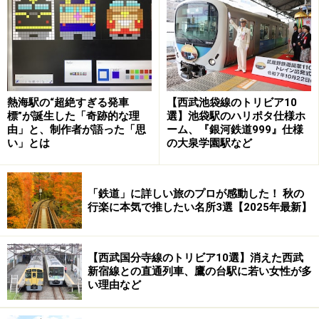
列車が日本海に躍り出て、海の向こうに端麗な利尻島が
見える瞬間が忘れられない。孤立した絶海の孤島に聳え
る富士山型の山容が眼前に現れるシーン。これを眺めて
から最北端の駅に降り立つと感慨もひとしおだ。
熱海駅の“超絶すぎる発車
【西武池袋線のトリビア10
標”が誕生した「奇跡的な理
選】池袋駅のハリポタ仕様ホ
由」と、制作者が語った「思
ーム、『銀河鉄道999』仕様
い」とは
の大泉学園駅など
厚岸を過ぎると車窓右側に別寒辺牛湿原の風景が展開する
「鉄道」に詳しい旅のプロが感動した！ 秋の
北海道は最東端の地もある。根室へ向かう
根室本線
は釧
行楽に本気で推したい名所3選【2025年最新】
路までは特急「スーパーおおぞら」が走る幹線だが、そ
の先は、たった1両のディーゼルカーが走る閑散とした
【西武国分寺線のトリビア10選】消えた西武
ローカル線に変容する。牧草地が多く、ヨーロッパ的な
新宿線との直通列車、鷹の台駅に若い女性が多
風景だ。最初のハイライトは別寒辺牛（べかんべうし）
い理由など
湿原。沼と緑の配置が美しい。根室に近づくと、霧が多