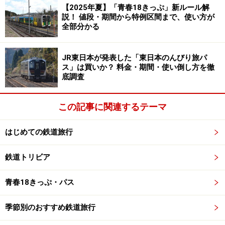
く幻想的な原生林の中を行く。遠くに断崖絶壁の太平洋
【2025年夏】「青春18きっぷ」新ルール解
が見えると、最果ての地を走っている物寂しい気持ちに
説！ 値段・期間から特例区間まで、使い方が
全部分かる
襲われる。
JR東日本が発表した「東日本のんびり旅パ
ス」は買いか？ 料金・期間・使い倒し方を徹
底調査
※記事内容は執筆時点のものです。最新の内容をご確認くださ
い。
この記事に関連するテーマ
次のページへ
1
/
4
はじめての鉄道旅行
鉄道トリビア
青春18きっぷ・パス
季節別のおすすめ鉄道旅行