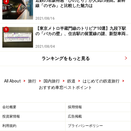
近鉄の名阪特急「ひのとり」が人気の理由。新幹
4
線「のぞみ」と比較した魅力は
2021/08/16
【東京メトロ半蔵門線のトリビア10選】九段下駅
5
の「バカの壁」、住吉駅の留置線の謎、新型車両…
2021/08/04
ランキングをもっと見る
>
>
>
>
>
All About
旅行
国内旅行
鉄道
はじめての鉄道旅行
おすすめ車窓ベストポイント
会社概要
採用情報
投資家情報
広告掲載
利用規約
プライバシーポリシー