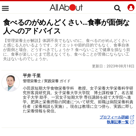
食べるのがめんどくさい…食事が面倒な
人へのアドバイス
【管理栄養士が解説】体調不良でもないのに、食べるのがめんどくさい
と感じる人がいるようです。ダイエットや節約目的でもなく、食事自体
が面倒と場合、どうすべきでしょうか？ 食べないことで健康を損なう前
に、食事が楽しいとまで思えなくても、食べることが苦痛にならない工
夫はないものでしょうか。
更新日：
2023年08月18日
平井 千里
管理栄養士 / 実践栄養 ガイド
小田原短期大学食物栄養学科 教授。女子栄養大学栄養科学研
究所客員研究員。女子栄養大学大学院 博士課程修了。名古屋
女子大学 助手、一宮女子短期大学 専任講師を経て大学院へ進
学。肥満と栄養摂取の関連について研究。前職は病院栄養科責
任者（栄養相談も実施）。現在は教壇に立つ傍ら、実践に即し
た栄養情報を発信。
プロフィール詳細
執筆記事一覧