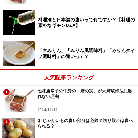
際には体を壊しているケースもあります。慢性的に食べ
るのがめんどくさいと食が細かった人が、実はがんだと
料理酒と日本酒の違いって何ですか？【料理の
わかった例もありますから、もし他に自覚症状がなくて
素朴なギモンQ&A】
も、食欲がない状態が2週間以上も慢性的に続いている
ような場合は、健康診断などで申告する他、念のために
「本みりん」「みりん風調味料」「みりんタイ
受診を考えることも大切です。
プ調味料」の違いって？
生きる以上ゼロにはできない食事…まずは
人気記事ランキング
自分に無理なく食べる工夫を
七味唐辛子の中身の「麻の実」が大麻取締法に触
1
れない理由
食べることだけが生きることではありませんが、命をつ
ないでいくために栄養を摂ることは必要なことです。面
2024/12/12
倒、忙しい、興味がない……どのような理由であれ、食事
Q. じゃがいもの青い部分は危険？切り取れば食べ
2
が摂れなくなっているということは、本人が思っている
られる？
以上に普通の状態ではありません。