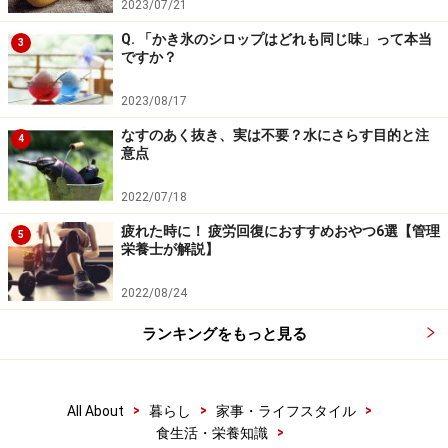
2023/07/21
食欲や食事の量は個人差がありますから、もともと食が
Q. 「かき氷のシロップはどれも同じ味」って本当
3
ですか？
細かったり、食べるのが遅く一度に食べられなかったり
する人もいるでしょう。もし、食の細さや食べる速さを
2023/08/17
悪く言うような人が近くにいて、食事時間が煩わしくな
なすのあく抜き、実は不要？水にさらす目的と注
4
っているような場合は、そういう人たちと一緒に食事を
意点
しなくても構いません。
2022/07/18
疲れた時に！ 疲労回復におすすめおやつ6選【管理
食事が楽しめるのが一番ではありますが、食べることが
5
栄養士が解説】
「作業」にしか感じられずどうしてもめんどくさいので
あれば、割り切って、機械的な食事でもよいのです。簡
2022/08/24
単なものを食べましょう。栄養バランスや見た目にこだ
ランキングをもっと見る
わると面倒さは増してしまいますので、考えずに食べら
れるどんぶりものや、「ワンプレート」に盛り付けられ
た料理を選ぶのもよいかもしれません。
>
>
>
All About
暮らし
家事・ライフスタイル
>
食生活・栄養知識