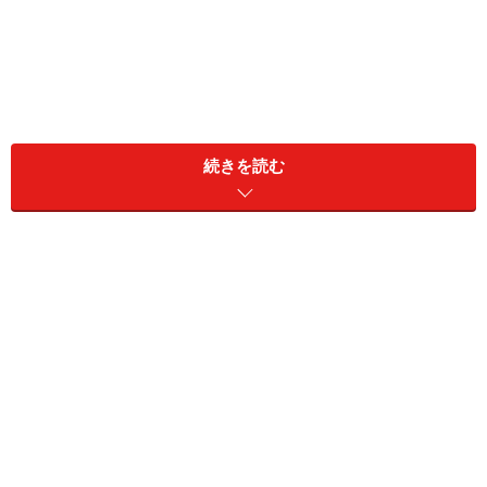
続きを読む
食事が面倒になりすぎると、極端な例では「1粒飲むだ
けで、食事をしなくても生きていけるサプリメントがあ
るならほしい」と考えてしまう人もいるようです。
こういった人たちは「食事に興味がない人」と見られる
ことも多いですが、食べることにトラウマがあったり、
食事を楽しみではなく毎日繰り返される作業としてとら
えたりしている場合もあります。また、「食事よりもも
っと興味を引くことがある人」であることもあります。
食事以上にやりたいことがあり、自分の時間を有意義に