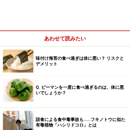
過ごしたいと考えている場合、そちらを優先したくなる
気持ちも分かります。「寝食を忘れて」まで没頭できる
ことがあることは、とても素敵なことです。しかし食べ
ないことで心身に悪影響が出てしまうこともあります。
今回は、食べないリスクと、食べるのが面倒な気持ちと
あわせて読みたい
どうつきあうのがよいのかを考えてみましょう。
味付け海苔の食べ過ぎは体に悪い？ リスクと
デメリット
Q. ピーマンを一度に食べ過ぎるのは、体に悪
いでしょうか？
誤食による食中毒事故も……フキノトウに似た
有毒植物「ハシリドコロ」とは