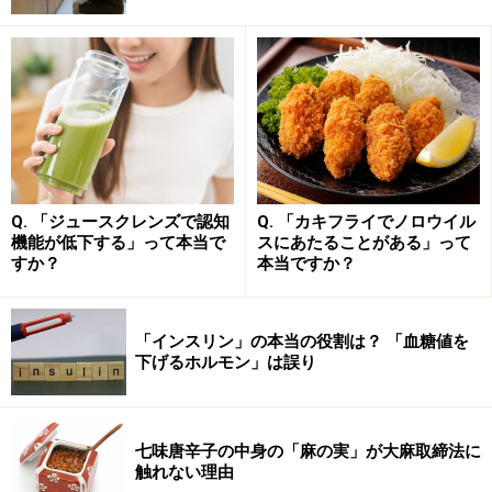
食べたくない原因が病気のことも…まずは
健康状態の確認を
食べるのが面倒な原因として、実は病気が隠れているこ
ともあります。
Q. 「ジュースクレンズで認知
Q. 「カキフライでノロウイル
機能が低下する」って本当で
スにあたることがある」って
すか？
本当ですか？
「仕事が忙しすぎて食べるのが面倒なので、食事時間は
削っている」という生活が当たり前になっている話はよ
く聞きますが、多忙が理由で食事が面倒になっている場
「インスリン」の本当の役割は？ 「血糖値を
下げるホルモン」は誤り
合、過労により心身が疲弊していて、実は「うつ」を発
症している可能性もあります。うつ状態で食欲がなくな
ってしまうことは珍しくありません。
七味唐辛子の中身の「麻の実」が大麻取締法に
触れない理由
他にも、本人は面倒で食べていないだけのつもりが、実