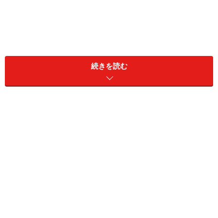
続きを読む
そう言うのは、アサコさん（44歳）だ。同い年の夫との
間に13歳と10歳の子がいる。会社勤務の夫は毎年春にな
ると健康診断の機会があるが、アサコさんは結婚してか
らずっと、出産時以外に入院したこともなかったし自分
でも健康だと信じてきた。
「ところが2年前、なんだか頭が痛いような重いような
感じが抜けなくて。ネットで調べたら脳ドックができる
機関を見つけました。気になったのがいいタイミングか