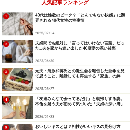
む母に電話をしてその話をすると、母が飛んできまし
人気記事ランキング
た。母は一目私の顔を見るなり救急車を呼んだんです」
40代は性欲のピーク？「とんでもない快感」に翻
1
弄される40代女性の性事情
結果は脳梗塞だった。非常に軽いものだったが、母の目
2025/07/14
にはアサコさんの顔が少しだけ歪んで見えたという。
夫婦間でも絶対に「言ってはいけない言葉」だっ
2
た…夫を家から追い出した40歳妻の深い後悔
「手術もせずに2週間程度の入院で復活できましたが、
医師に半年前から、今まで感じたことのない違和感があ
2023/06/30
って脳ドックを受けようと思ったと言ったら、そのとき
元夫・清原和博氏との誕生会を報告した亜希を見
3
受けていればよかったかもしれないと言われました。自
て思うこと。離婚しても再生する「家族」の絆
分の体の違和感って自分にしかわからないですよね。強
2025/08/27
引にでも検査を受ければよかったと本当に反省しまし
た」
「友達みんなで会ってるだけ」と朝帰りする妻。
4
不倫を疑う夫が初めて気づいた「夫婦の深い溝」
軽かったため、その後は服薬しながら日常生活を送れて
2026/01/23
いるが、もっと重症だったら大変なことになっていたは
おいしいキスとは？相性がいいキスの見分け方
5