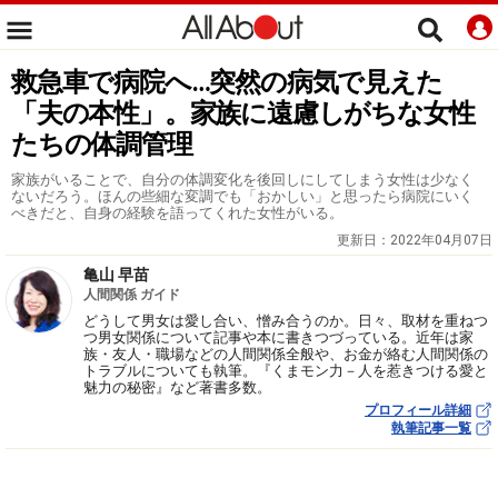
救急車で病院へ…突然の病気で見えた
「夫の本性」。家族に遠慮しがちな女性
たちの体調管理
家族がいることで、自分の体調変化を後回しにしてしまう女性は少なく
ないだろう。ほんの些細な変調でも「おかしい」と思ったら病院にいく
べきだと、自身の経験を語ってくれた女性がいる。
更新日：
2022年04月07日
亀山 早苗
人間関係 ガイド
どうして男女は愛し合い、憎み合うのか。日々、取材を重ねつ
つ男女関係について記事や本に書きつづっている。近年は家
族・友人・職場などの人間関係全般や、お金が絡む人間関係の
トラブルについても執筆。『くまモン力－人を惹きつける愛と
魅力の秘密』など著書多数。
プロフィール詳細
執筆記事一覧