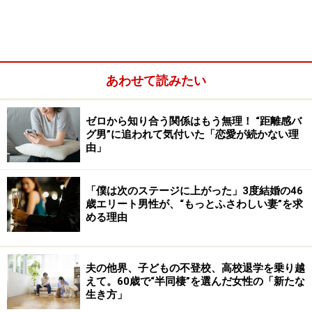
もしれないから検査を受けてみようと思ったんです」
病院に行くことも考えたが、ときはコロナ禍、しかも最
初の緊急事態宣言が出て、わけもわからず家にいるしか
あわせて読みたい
ないころだった。
ゼロから知り合う関係はもう無理！ “距離感バ
グ男”に追われて気付いた「恋愛が続かない理
由」
「僕は次のステージに上がった」3度結婚の46
歳エリート男性が、“もっとふさわしい妻”を求
める理由
夫の他界、子どもの不登校、高校退学を乗り越
えて。60歳で“半同棲”を選んだ女性の「新たな
生き方」