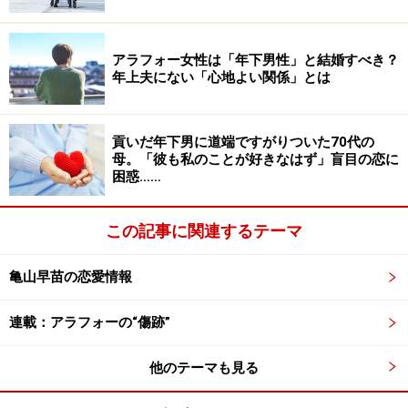
やれる。フリーランスの仕事でそれほど稼いでいるわけ
でもないため、どうしても夫に対する経済的な負い目を
アラフォー女性は「年下男性」と結婚すべき？
拭い去ることはできなかった。
年上夫にない「心地よい関係」とは
夫の残業代が減って、この先、経済的にきつくなるのも
貢いだ年下男に道端ですがりついた70代の
わかっていたから、自分の不安を拭うために数万円を払
母。「彼も私のことが好きなはず」盲目の恋に
うわけにはいかないとも考えたという。
困惑……
この記事に関連するテーマ
あのとき、早く検査を受けていれば
亀山早苗の恋愛情報
それから半年後の秋、ひとりで昼食をとっているとき、
ふっと左手の力が抜けたような気がした。すぐに戻った
連載：アラフォーの“傷跡”
が、今までになかった感覚が怖かった。
他のテーマも見る
「誰かに背中を押してほしかったんだと思う。近くに住