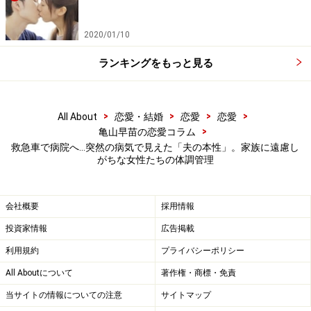
ず。結果的に検査代より多くの治療費や入院費を払うこ
とにもつながったのは事実だ。
2020/01/10
「自分の体は自分が管理するしかないので夫を責めるわ
ランキングをもっと見る
けではありませんが、あのとき夫が『早く検査を受けて
きたほうがいいよ』と言ってくれていれば、すぐにでも
>
>
>
>
All About
恋愛・結婚
恋愛
恋愛
受けたと思う。夫はそんなことはまったく覚えていない
>
亀山早苗の恋愛コラム
ようだし、蒸し返すつもりもありません。入院なんかし
救急車で病院へ…突然の病気で見えた「夫の本性」。家族に遠慮し
てごめんねと言ったら、『気をつけろよ。子どももいる
がちな女性たちの体調管理
んだし』とは言ったけど、入院中は全面的に私の母が家
事をしてくれていたので、なんとなく夫のことは信頼で
会社概要
採用情報
きなくなりました。何ごとも起こらなければ、夫との関
投資家情報
広告掲載
係は可もなく不可もなくという感じだったけど、こうな
利用規約
プライバシーポリシー
ってみるとこの先のことも考えてしまいますね」
All Aboutについて
著作権・商標・免責
ことが起こったときこそ、人の本性が見えるのかもしれ
当サイトの情報についての注意
サイトマップ