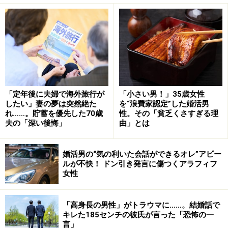
「激しい頭痛がするわけでもない。だけど違和感が続く
んですよ。なんとなく不安になって夫に『脳ドックを受
けてみようと思う』と言ったんですよ。すると夫は心配
するそぶりもなく、『高いでしょ』と一言。ふだん、そ
んな嫌味なことを言う人ではないので、夫もコロナ禍で
「定年後に夫婦で海外旅行が
「小さい男！」35歳女性
リモートワークになり、ストレスがあったんでしょう
したい」妻の夢は突然絶た
を“浪費家認定”した婚活男
ね。ネットで調べた料金を告げると『高い。意味ある
れ……。貯蓄を優先した70歳
性。その「貧乏くさすぎる理
夫の「深い後悔」
由」とは
の？ 普通に病院に行けばいいじゃん。行政の健康診断だ
っていいでしょ』と。だけど医療現場が逼迫しているな
ら、いっそ脳ドック専門機関の検査を受けたほうがいい
婚活男の“気の利いた会話ができるオレ”アピー
ルが不快！ ドン引き発言に傷つくアラフィフ
と思ったんです。でも夫はそれ以上、何も言わず話を流
女性
してしまいました」
「高身長の男性」がトラウマに……。結婚話で
確かに高いとアサコさんも思った。そのお金があれば子
キレた185センチの彼氏が言った「恐怖の一
どもたちの塾代も払えるし、おいしいものも食べさせて
言」