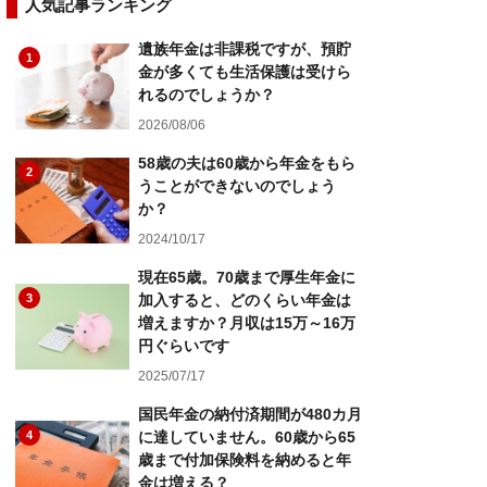
人気記事ランキング
遺族年金は非課税ですが、預貯
1
金が多くても生活保護は受けら
れるのでしょうか？
2026/08/06
58歳の夫は60歳から年金をもら
2
うことができないのでしょう
か？
2024/10/17
現在65歳。70歳まで厚生年金に
3
加入すると、どのくらい年金は
増えますか？月収は15万～16万
円ぐらいです
2025/07/17
国民年金の納付済期間が480カ月
4
に達していません。60歳から65
歳まで付加保険料を納めると年
金は増える？