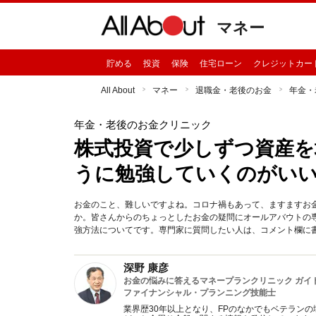
マネー
貯める
投資
保険
住宅ローン
クレジットカー
All About
マネー
退職金・老後のお金
年金・
年金・老後のお金クリニック
株式投資で少しずつ資産
うに勉強していくのがい
お金のこと、難しいですよね。コロナ禍もあって、ますますお
か。皆さんからのちょっとしたお金の疑問にオールアバウトの
強方法についてです。専門家に質問したい人は、コメント欄に
深野 康彦
お金の悩みに答えるマネープランクリニック ガイ
ファイナンシャル・プランニング技能士
業界歴30年以上となり、FPのなかでもベテラン