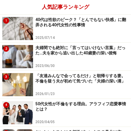
人気記事ランキング
ナさんは言った。
40代は性欲のピーク？「とんでもない快感」に翻
1
弄される40代女性の性事情
悪意はないけど「場」を読まない
2025/07/14
普段はいい人なのに、いざというとき場を読まずに踏み
夫婦間でも絶対に「言ってはいけない言葉」だっ
2
込んでしまう人もいる。
た…夫を家から追い出した40歳妻の深い後悔
2023/06/30
「大学時代からの友だちユキノはそういうタイプ。何か
「友達みんなで会ってるだけ」と朝帰りする妻。
あるとすぐにテキパキ動いてくれるし、本当にいい人な
3
不倫を疑う夫が初めて気づいた「夫婦の深い溝」
んだけど……」
2026/01/23
というのはヨウコさん（34歳）だ。友だち思いのユキノ
50代女性が不倫をする理由。アラフィフ恋愛事情
4
さんだが、先日、共通の友人と3人で久しぶりに会って
とは？
ランチをしたときのことだった。
2020/04/05