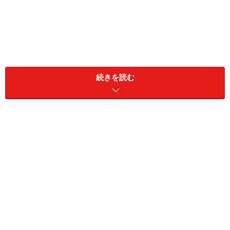
続きを読む
「ユミカは新卒3年目でうちの部署に来ました。うちは
チームで仕事をすることが多く、必然的にプライベート
なことも雑談として話すんですよね。だからお互いに気
心が知れて、よりチームワークがよくなる。あるとき先
輩が、最近おいしいと評判の店のイチゴ大福を買ってき
てくれたんですよ。午後、みんなでわいわい言いながら
食べているとき、ユミカが『イチゴ大福といえば、○○と
いう店のがおいしいんですよ』と言い出した。いや、な
ぜ今、それを言う？ みんながそう思っているとき、買っ
てきた先輩がニヤニヤしながら、『ごめんね、ユミカち