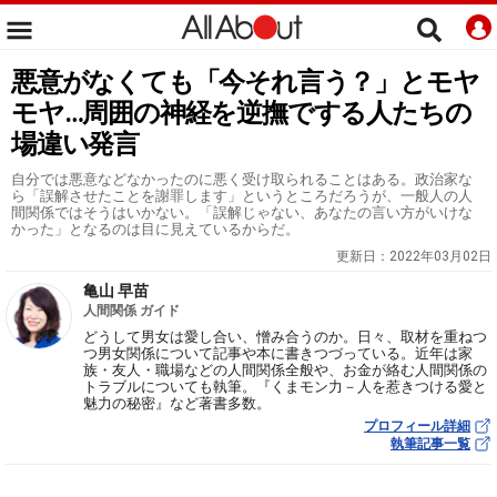
悪意がなくても「今それ言う？」とモヤ
モヤ…周囲の神経を逆撫でする人たちの
場違い発言
自分では悪意などなかったのに悪く受け取られることはある。政治家な
ら「誤解させたことを謝罪します」というところだろうが、一般人の人
間関係ではそうはいかない。「誤解じゃない、あなたの言い方がいけな
かった」となるのは目に見えているからだ。
更新日：
2022年03月02日
亀山 早苗
人間関係 ガイド
どうして男女は愛し合い、憎み合うのか。日々、取材を重ねつ
つ男女関係について記事や本に書きつづっている。近年は家
族・友人・職場などの人間関係全般や、お金が絡む人間関係の
トラブルについても執筆。『くまモン力－人を惹きつける愛と
魅力の秘密』など著書多数。
プロフィール詳細
執筆記事一覧