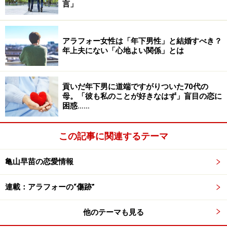
言」
てつけていません。だけど私の知ってる店のは……』とさ
らに言いかけたんです。先輩は、わかった、あとで話そ
うと言っていました」
アラフォー女性は「年下男性」と結婚すべき？
年上夫にない「心地よい関係」とは
話題を広げるのは、コミュニケーションを深めるために
大切なことだ。だが、実際、目の前にある、人が買って
貢いだ年下男に道端ですがりついた70代の
母。「彼も私のことが好きなはず」盲目の恋に
きたものと同じ商品についてさらにもっとおいしいとこ
困惑……
ろがあるという広げ方は間違っていると、あとから先輩
は話したそう。
この記事に関連するテーマ
「でもユミカにちゃんと伝わったかどうかはわかりませ
亀山早苗の恋愛情報
ん」
連載：アラフォーの“傷跡”
彼女には悪気がなければ、何を言っても許されると思い
込んでいる節があるかららしい。悪意がないからこそ、
他のテーマも見る
他人を傷つける可能性があることをわかってほしいとナ