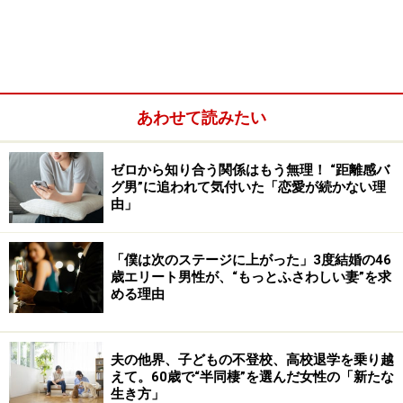
ゃん。そのお店のじゃなくて』と言ったんです」
ハッと気づくだろうとナナさんが思っていると、ユミカ
さんは余裕の笑みでこう言った。
あわせて読みたい
ゼロから知り合う関係はもう無理！ “距離感バ
グ男”に追われて気付いた「恋愛が続かない理
由」
「僕は次のステージに上がった」3度結婚の46
歳エリート男性が、“もっとふさわしい妻”を求
める理由
夫の他界、子どもの不登校、高校退学を乗り越
えて。60歳で“半同棲”を選んだ女性の「新たな
生き方」
「いや、これもまあまあですけどね」