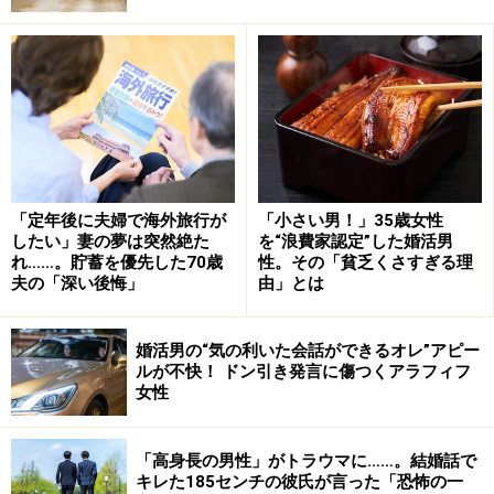
周りにはしらっとした空気が流れたが、ユミカさんは自
分がイチオシの店のイチゴ大福がどのくらいおいしいか
語り出した。
「別の先輩が途中でさえぎって、『ねえ、せっかく買っ
てきてくれた大福にケチをつけるのはやめたほうがいい
「定年後に夫婦で海外旅行が
「小さい男！」35歳女性
したい」妻の夢は突然絶た
を“浪費家認定”した婚活男
よ』と言ったんです。そうしたらユミカは、意味がわか
れ……。貯蓄を優先した70歳
性。その「貧乏くさすぎる理
らなかったようでぽかんとしてました」
夫の「深い後悔」
由」とは
同じ商品を話の種にして、別の店のものを延々と褒める
婚活男の“気の利いた会話ができるオレ”アピー
のは、今、目の前にあるこの大福を貶めていることにな
ルが不快！ ドン引き発言に傷つくアラフィフ
女性
るでしょと先輩がくどくどと言い聞かせた。
「そうしたらユミカが、『私は話題を広げようとしただ
「高身長の男性」がトラウマに……。結婚話で
キレた185センチの彼氏が言った「恐怖の一
けなのに。この大福はこれでおいしいですよ、ケチなん