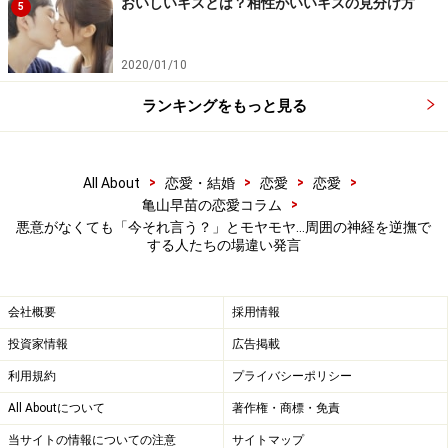
おいしいキスとは？相性がいいキスの見分け方
「友人は既婚なんですが、数日前に義母が倒れて病院に
5
運ばれ、大変だったのよという話をしたんです。すると
ユキノ、前のめりになって『なんかあったら言って。
2020/01/10
私、葬儀屋さんに知り合いがいる。見積もりもすぐ出せ
ランキングをもっと見る
るから』って。さすがに友人も苦笑しながら、『私は別
に義母が死んでくれればいいなんて思ってないから』と
言ったんです。するとユキノは、『いざというとき当事
>
>
>
>
All About
恋愛・結婚
恋愛
恋愛
>
者はパニックになって何もできないのよ。すぐに連絡し
亀山早苗の恋愛コラム
悪意がなくても「今それ言う？」とモヤモヤ…周囲の神経を逆撫で
てね』と言い続ける。『死ぬの前提にする話はやめな
する人たちの場違い発言
い？』と私が言うと、ユキノは『だっていずれみんな死
ぬのよ』って。それはそうだけど、今そんなこと言わな
会社概要
採用情報
くてもいいでしょということですよね」
投資家情報
広告掲載
このユキノさん、以前にも別の友人と「場違い発言」
利用規約
プライバシーポリシー
で、もめごとを起こしているのだという。
All Aboutについて
著作権・商標・免責
当サイトの情報についての注意
サイトマップ