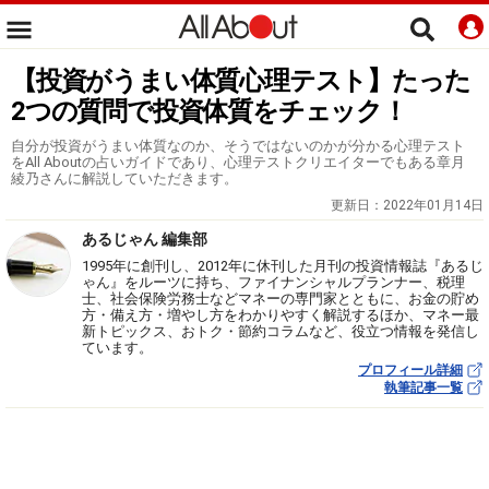
【投資がうまい体質心理テスト】たった
2つの質問で投資体質をチェック！
自分が投資がうまい体質なのか、そうではないのかが分かる心理テスト
をAll Aboutの占いガイドであり、心理テストクリエイターでもある章月
綾乃さんに解説していただきます。
更新日：
2022年01月14日
あるじゃん 編集部
1995年に創刊し、2012年に休刊した月刊の投資情報誌『あるじ
ゃん』をルーツに持ち、ファイナンシャルプランナー、税理
士、社会保険労務士などマネーの専門家とともに、お金の貯め
方・備え方・増やし方をわかりやすく解説するほか、マネー最
新トピックス、おトク・節約コラムなど、役立つ情報を発信し
ています。
プロフィール詳細
執筆記事一覧