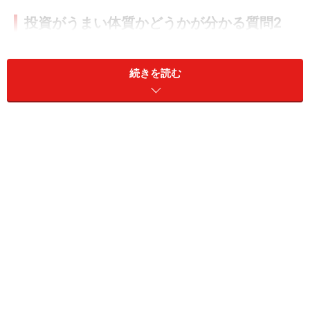
投資がうまい体質かどうかが分かる質問2
Q. あなたは、運がいい？
続きを読む
a. いい
b. 悪い
以上の2つの質問から、投資がうまい体質かどうかを知
るための4タイプに分類します。まずはそれぞれの質問
の解説を見てみましょう。