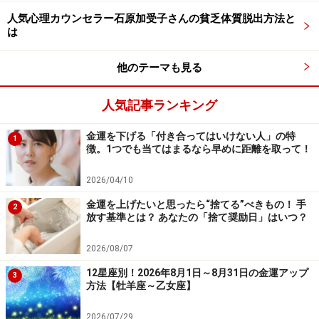
人気心理カウンセラー石原加受子さんの貧乏体質脱出方法と
は
他のテーマも見る
Aタイプ：お小遣い稼ぎレベル
人気記事ランキング
カンと度胸で世渡りをしているあなたの引き寄せパワー
金運を下げる「付き合ってはいけない人」の特
1
は、最高レベルです。タイミングよく、投資で儲けるこ
徴。1つでも当てはまるなら早めに距離を取って！
とができるでしょう。ただ、何かをずっと続けていくの
2026/04/10
は、それほど得意ではないはず。投資の儲けは臨時収入
と考えるのがオススメです。ピンときたプロに託するの
金運を上げたいと思ったら“捨てる”べきもの！ 手
2
放す基準とは？ あなたの「捨て奨励日」はいつ？
は悪くないやり方。代わりに稼いでもらいましょう。
2026/08/07
12星座別！2026年8月1日～8月31日の金運アップ
3
Bタイプ：大穴狙いタイプ
方法【牡羊座～乙女座】
運はよくないのに、あまり悩まないあなたは、リカバリ
2026/07/29