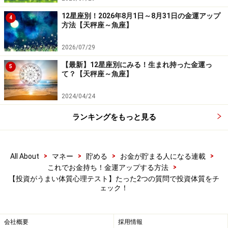
ー能力が高い人です。ダメもと主義で体当たり、うまく
12星座別！2026年8月1日～8月31日の金運アップ
4
いったら儲けもの的な発想で、人生を送っていそう。投
方法【天秤座～魚座】
資には向きませんが、ギャンブル性が高いものはお好き
2026/07/29
なはず。人の裏を張りやすいため、当たると大きいので
【最新】12星座別にみる！生まれ持った金運っ
す。趣味や遊びの範囲にとどめるのがオススメです。
5
て？【天秤座～魚座】
2024/04/24
ランキングをもっと見る
>
>
>
>
All About
マネー
貯める
お金が貯まる人になる連載
>
これでお金持ち！金運アップする方法
【投資がうまい体質心理テスト】たった2つの質問で投資体質をチ
ェック！
会社概要
採用情報