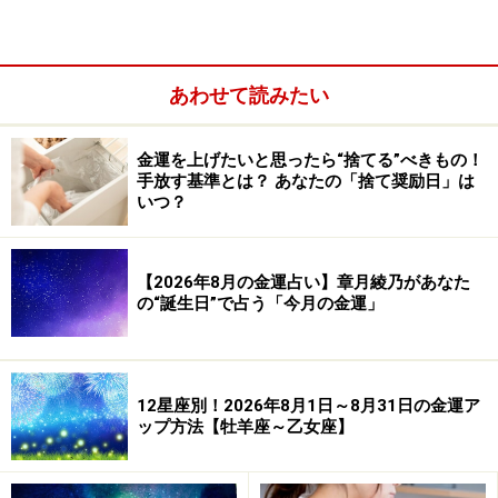
あわせて読みたい
金運を上げたいと思ったら“捨てる”べきもの！
手放す基準とは？ あなたの「捨て奨励日」は
質問1の解説
いつ？
社会情勢を反映するのが株の値動きです。急に高騰して
いる銘柄は勢いがありますが、不安定なもの。さらに上
【2026年8月の金運占い】章月綾乃があなた
がる可能性も、急落する恐れもあります。
の“誕生日”で占う「今月の金運」
この質問で大事なのは、aかbのどちらを答えたかではな
く、あなたが答えるまでにどれくらいの時間を要したか
12星座別！2026年8月1日～8月31日の金運ア
です。具体的には、回答するときに時計を見たかが投資
ップ方法【牡羊座～乙女座】
がうまい体質を知るための分岐点となります。