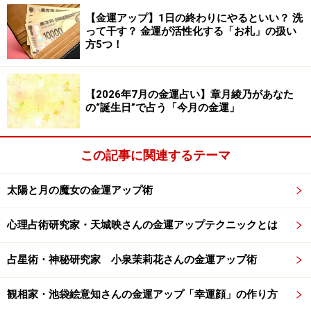
【金運アップ】1日の終わりにやるといい？ 洗
では、自分がどのタイプか分かったら、解説を見てみま
って干す？ 金運が活性化する「お札」の扱い
しょう。
方5つ！
投資がうまい体質かどうかの4タイプ解説を見る
【2026年7月の金運占い】章月綾乃があなた
野生のカン×運がいいタイプ……
Aタイプ
の“誕生日”で占う「今月の金運」
野生のカン×運が悪いタイプ……
Bタイプ
分析×運がいいタイプ……
Cタイプ
この記事に関連するテーマ
分析×運が悪いタイプ……
Dタイプ
太陽と月の魔女の金運アップ術
心理占術研究家・天城映さんの金運アップテクニックとは
占星術・神秘研究家 小泉茉莉花さんの金運アップ術
観相家・池袋絵意知さんの金運アップ「幸運顔」の作り方