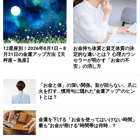
・時計を見た人は、分析タイプ
・時計を見ずにすぐ答えた人は、野生のカンタイプ
質問2の解説
12星座別！2026年8月1日～8
お金持ち体質と貧乏体質の決
普段から自分は運がいいと感じているか、悪いと感じて
月31日の金運アップ方法【天
定的な違いとは？ 心理カウン
秤座～魚座】
セラーが明かす「お金の不
いるかで、人生模様は大きく変わっていきます。ポジテ
安」の消し方
ィブなセルフイメージを持つのはいいことですが、何事
も運頼りになってしまうと、それはそれで、コントロー
「お金と体」の深い関係。首が回らない、爪に
ルが効かなくなり、調子が落ちた時のリカバリーに苦労
火を灯す…慣用句に隠れた“金運アップ”のヒン
トとは？
します。運が悪くても努力でカバーできれば問題なし！
これまでの2つの質問で分かったそれぞれの回答の組み
金運を下げる「お金を使ってはいけない時間」
合わせで、以下の4つのタイプに分けることができま
最も“お金が溶ける”時間帯は何時…？
す。