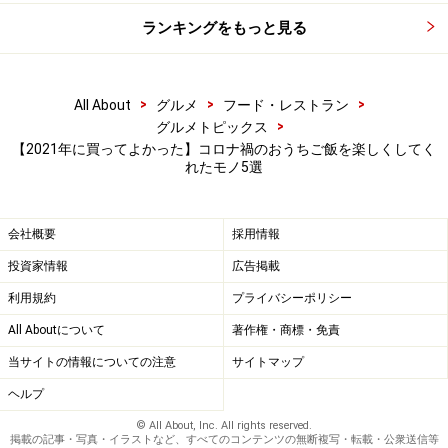
ちなみに食べる際は、電子レンジで既定の時間温めてか
ランキングをもっと見る
ら、そのまま少し置いてから開封すると、熱が均一に通
り、よりふっくらおいしく食べられますよ。
>
>
>
All About
グルメ
フード・レストラン
>
グルメトピックス
新宿中村屋
【2021年に買ってよかった】コロナ禍のおうちご飯を楽しくしてく
れたモノ5選
新宿中村屋そのほかの中華まん：天成饅詰合わせ
会社概要
採用情報
3. ケーキの箱がすっぽり入るエコバック
投資家情報
広告掲載
【パティスリー クグラパン】
利用規約
プライバシーポリシー
All Aboutについて
著作権・商標・免責
コンパクトながらも、ケーキ箱がちゃんと収まるマチの大き
当サイトの情報についての注意
サイトマップ
さ
ヘルプ
レジ袋有料化に伴い、エコバッグを持ち歩くことがすっ
© All About, Inc. All rights reserved.
掲載の記事・写真・イラストなど、すべてのコンテンツの無断複写・転載・公衆送信等