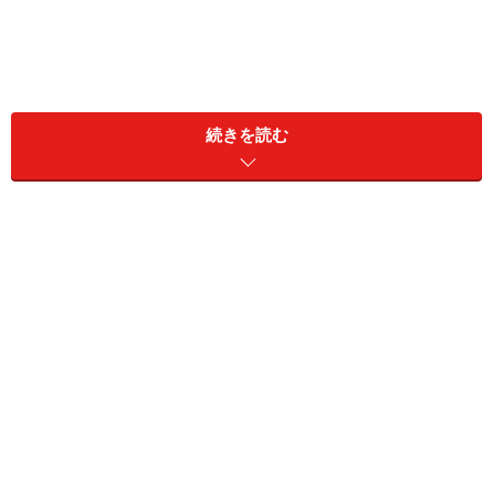
続きを読む
収納の場所をとらず、後片付けも楽チン！
コロナ禍で外食よりもおうちご飯が増えるなかで、子ど
もたちと食事を楽しむツールとして大活躍してくれてい
るのが、「abien MAGIC GRILL（アビエン マジックグリ
ル）」。2021年グッドデザイン賞を受賞している、新世
代のホットプレートです。
チャーハンや鉄板焼きなど、色々なメニューが作れます
最大の魅力は、なんといってもコンパクトな形状！ 極薄
の鉄板にスタンド脚を取り付けるだけですぐに使え、テ