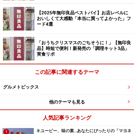
ホームパーティー 高級 (スタンダードサイズ) (長方形,
【2025年無印良品ベストバイ】お店レベルに
スタンダードサイズ)
おいしくて大感動「本当に買ってよかった」フ
ード4選
「おうちクリスマスのごちそうに！」【無印良
品】時短で便利！新発売の「調理キット3品」
実食リポ
この記事に関連するテーマ
Amazonで見る
グルメトピックス
他のテーマも見る
2. 個包装で袋ごとレンジでチン！ 便利すぎ
人気記事ランキング
る「中華まん」【新宿中村屋】
キユーピー、味の素…あなたにぴったりの「マヨネ
1