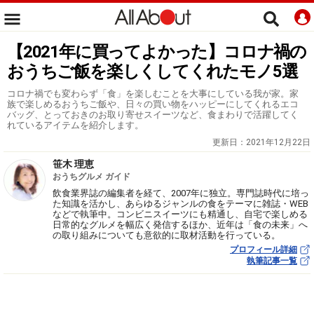
【2021年に買ってよかった】コロナ禍の
おうちご飯を楽しくしてくれたモノ5選
コロナ禍でも変わらず「食」を楽しむことを大事にしている我が家。家
族で楽しめるおうちご飯や、日々の買い物をハッピーにしてくれるエコ
バッグ、とっておきのお取り寄せスイーツなど、食まわりで活躍してく
れているアイテムを紹介します。
更新日：
2021年12月22日
笹木 理恵
おうちグルメ ガイド
飲食業界誌の編集者を経て、2007年に独立。専門誌時代に培っ
た知識を活かし、あらゆるジャンルの食をテーマに雑誌・WEB
などで執筆中。コンビニスイーツにも精通し、自宅で楽しめる
日常的なグルメを幅広く発信するほか、近年は「食の未来」へ
の取り組みについても意欲的に取材活動を行っている。
プロフィール詳細
執筆記事一覧