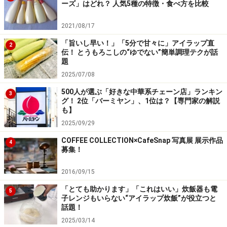
ーズ」はどれ？ 人気5種の特徴・食べ方を比較
個包装なので、食べきれない分はそのまま冷凍も可能
2021/08/17
おやつや朝食、夜食にと、様々なシーンで気軽に食べら
「旨いし早い！」「5分で甘々に」アイラップ直
2
伝！ とうもろこしの“ゆでない”簡単調理テクが話
れる中華まん。従来は食べる際に、1個ずつお皿にのせ
題
てラップをかけて温め、食べきれない分はこれまた1個
2025/07/08
ずつ包んで冷凍保存……という消費の仕方でしたが、そん
500人が選ぶ「好きな中華系チェーン店」ランキン
3
な常識を覆す商品が、「新宿中村屋」から2021年8月に
グ！ 2位「バーミヤン」、1位は？【専門家の解説
も】
発売されました。
2025/09/29
個包装で保存しやすいのに加え、外袋ごと電子レンジで
COFFEE COLLECTION×CafeSnap 写真展 展示作品
4
募集！
温められるという、大変便利な中華まんなんです。味
は、肉まん、あんまん、ピザまん、インドカレーまんの
2016/09/15
4種類があり、6個入りのボリュームパック（希望小売価
「とても助かります」「これはいい」炊飯器も電
5
格535円）では、3個ずつ2種類が入っているのが嬉しい
子レンジもいらない“アイラップ炊飯”が役立つと
話題！
ところ。
2025/03/14