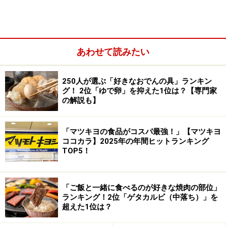
ーブルの上でも場所をとりません。油を敷かずとも食材
に均一に火が入るため、シンプルな焼き野菜やお肉のお
いしいことといったら！
あわせて読みたい
250人が選ぶ「好きなおでんの具」ランキン
グ！ 2位「ゆで卵」を抑えた1位は？【専門家
の解説も】
「マツキヨの食品がコスパ最強！」【マツキヨ
ココカラ】2025年の年間ヒットランキング
TOP5！
「ご飯と一緒に食べるのが好きな焼肉の部位」
ランキング！2位「ゲタカルビ（中落ち）」を
さらに、パンケーキやクレープなども焼きムラなくきれ
超えた1位は？
いに焼けるので、子どもたちと一緒にクレープパーティ