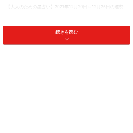
【大人のための星占い】2021年12月20日～12月26日の運勢
続きを読む
おひつじ座（3月21日～4月19日生まれ）
ざっくりムードで動いていきます。細かいことは気にせ
ず、なりゆきに任せていくとよさそう。たまたま、そこ
に居合わせただけの人とも一期一会の素晴らしい時間が
持てそうです。あなたがいる場所が世界の中心で、あと
は付録やオマケみたいなものと考えておいて。
22、23日は、ラストスパートをかけて。年内にやるべき
ことはここで終わらせるつもりでいると何かとスムー
ズ。金運は気が大きくなって使い過ぎてしまいそう。現
金決済でしっかり管理を。社交は、変更なしが一番いい
着地になりそう。恋は、ロマンチックに。贈るならペア