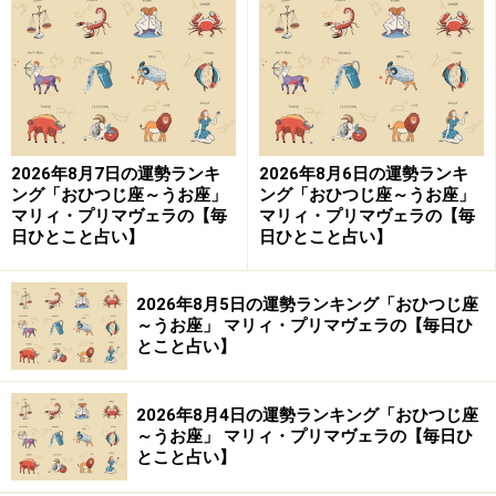
大事なのは、考えないこと！ ハッピーに過ごしたいな
ら、頭を使ってはいけません。クヨクヨ、グダグダと負
のループに入ってしまい腰が重くなり、終わるはずのこ
とも終わらずに週末を台無しにする恐れがあります。
「これをやる」「あそこに行く」と行動指針を決めて実
現させることに集中を。イチイチ感情や感想を挟まずに
2026年8月7日の運勢ランキ
2026年8月6日の運勢ランキ
ング「おひつじ座～うお座」
ング「おひつじ座～うお座」
進めると案外ラクだし、サクサク進むはず。
マリィ・プリマヴェラの【毎
マリィ・プリマヴェラの【毎
日ひとこと占い】
日ひとこと占い】
社交も「何かしてあげられること」を探さない方針で。
単なる聞き役、相槌マシーンでいいと割り切って。鈍感
2026年8月5日の運勢ランキング「おひつじ座
力で乗り切りましょう。デートは、暖かく癒しプラン
～うお座」 マリィ・プリマヴェラの【毎日ひ
とこと占い】
で。
2026年8月4日の運勢ランキング「おひつじ座
～うお座」 マリィ・プリマヴェラの【毎日ひ
ふたご座（5月21日～6月21日生まれ）
とこと占い】
つじつま合わせの天才現る！ カンのいいふたご座ならお