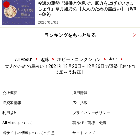
今週の運勢「滋養と休息で、底力を上げていきま
5
しょう」章月綾乃の【大人のための星占い】（8/3
～8/9）
2026/08/02
ランキングをもっと見る
>
>
>
>
しし座（7月23日～8月22日生まれ）
All About
趣味
ホビー・コレクション
占い
大人のための星占い！2021年12月20日～12月26日の運勢【おひつ
じ座～うお座】
今年最後のサプライズを仕掛けましょう。愛する人や親
しい人へ特別なプレゼントを用意したり、予告なしで会
いに行ったり、ドラマチックな演出が喜ばれ、盛り上が
会社概要
採用情報
るでしょう。また、予約や準備など手間のかかる作業を
投資家情報
広告掲載
先回りして済ませるのもオススメです。あなたのソツの
利用規約
プライバシーポリシー
なさ、有能さが語り草になるはず。
All Aboutについて
著作権・商標・免責
当サイトの情報についての注意
サイトマップ
おしゃれは、ワイルド＆セクシーで。ちょっとワルっぽ