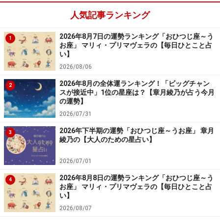
ら着手するとスムーズに進みそう。特に月曜と火曜は、
人気記事ランキング
雑用をまとめてこなすといい流れを作ります。社交は、
思ったほど楽しめない可能性が。顔だけ出してさっと帰
2026年8月7日の運勢ランキング「おひつじ座～う
1
お座」 マリィ・プリマヴェラの【毎日ひとこと占
るなど、上手に切り替えていくとよいでしょう。
い】
2026/08/06
クリスマスデートは、大きなツリーやイルミネーション
2026年8月の全体運ランキング！「ビッグチャン
2
でムードを盛り上げて。ウィークデーにロマンチックを
スが接近中」1位の星座は？【章月綾乃が占う今月
さらっと流して、週末は自宅ベースでまったりと過ごす
の運勢】
2026/07/31
のが今年っぽい過ごし方に。おしゃれは見た目も暖か
く！ ムートンやボアなどのモコモコがかわいいと評判
2026年下半期の運勢「おひつじ座～うお座」 章月
3
綾乃の【大人のための星占い】
に。
2026/07/01
2026年8月8日の運勢ランキング「おひつじ座～う
4
お座」 マリィ・プリマヴェラの【毎日ひとこと占
い】
2026/08/07