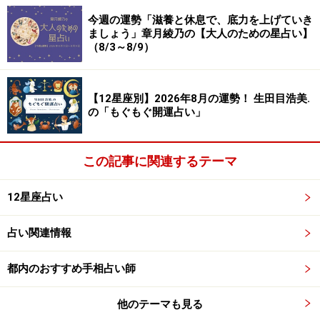
気づきでしょう。もちろん、あなたのことです。とうて
今週の運勢「滋養と休息で、底力を上げていき
ましょう」章月綾乃の【大人のための星占い】
い間に合わない！と感じることでも、火事場の馬鹿力で
（8/3～8/9）
なんとかしちゃうはず。信じる、請け負う、本気を出す
で、有終の美を飾りましょう。
【12星座別】2026年8月の運勢！ 生田目浩美.
の「もぐもぐ開運占い」
週末のクリスマスのために、毎日少しずつお楽しみを集
めるのはいい考え。何を食べようか、飲もうか、お取り
寄せをしたり、人と約束をしたり、自分にプレゼントを
この記事に関連するテーマ
選んだり……、こちらを読むだけでもワクワクしてくるで
12星座占い
しょう？ 恋は一年の思い出話や反省会から来年の約束が
生まれそう。
占い関連情報
都内のおすすめ手相占い師
かに座（6月22日～7月22日生まれ）
他のテーマも見る
お片付けウィーク。大物は後にしてすぐに終わることか