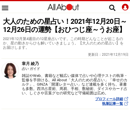
大人のための星占い！2021年12月20日～
12月26日の運勢【おひつじ座～うお座】
2021年12月第4週目の12星座占いです。この時期どんなことが起こるの
か、星の動きからひも解いていきましょう。【大人のための星占い】を
お届けします。
更新日：
2021年12月19日
章月 綾乃
占い ガイド
雑誌やWeb、書籍など幅広い媒体で占いや心理テストの執筆・
監修を手掛ける。All About「大人のための星占い」「幸せのカ
ルテ」、GINZA「開運レター占い」など連載を多く持ち、著書
も多数。西洋占星術、周易、手相、数秘術、ダイスやカード占
い、しぐさや言葉グセの研究など守備範囲は広め。
プロフィール詳細
執筆記事一覧