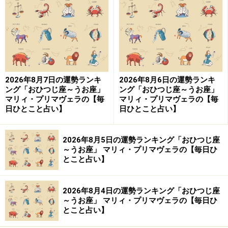
運気は悪くないのですが、心にブレーキがかかっていま
す。好きなことや楽しいことをしているはずなのに、前
ほど夢中になれない自分がいることに気づくでしょう。
人生のパターンが変わり始めていて、次の段階へ進めと
背中を押されているのです。先延ばしにしている課題、
向き合わなければいけない現実に手をつけると、運気と
2026年8月7日の運勢ランキ
2026年8月6日の運勢ランキ
ング「おひつじ座～うお座」
ング「おひつじ座～うお座」
気持ちがあってくるはず。
マリィ・プリマヴェラの【毎
マリィ・プリマヴェラの【毎
日ひとこと占い】
日ひとこと占い】
また、捨てられる物はどんどん処分してしまうこと。す
っきりとした部屋で迎える年末年始を目指して。本業
2026年8月5日の運勢ランキング「おひつじ座
は、確認をしっかり。愛は、セックスレス解消のチャン
～うお座」 マリィ・プリマヴェラの【毎日ひ
とこと占い】
ス。スキンシップも多めで。
2026年8月4日の運勢ランキング「おひつじ座
～うお座」 マリィ・プリマヴェラの【毎日ひ
ふたご座（5月21日～6月21日生まれ）
とこと占い】
懐古スイッチが入りそう。「昔はよかった」と思うの