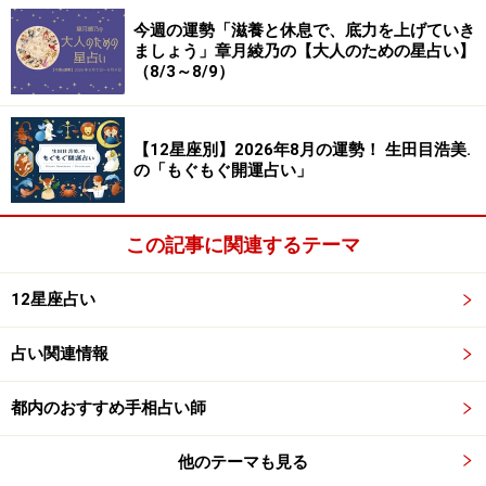
は、思い出補正が入っているせい。苦労や面倒だったこ
今週の運勢「滋養と休息で、底力を上げていき
ましょう」章月綾乃の【大人のための星占い】
とをキレイさっぱり忘れて、若者たちにマウンティング
（8/3～8/9）
をかけたり、説教をしたりしやすいでしょう。昔、「あ
んな風には絶対にならないようにしよう」と思った大人
になっていないか自己採点を。懐かしい写真を見てみる
【12星座別】2026年8月の運勢！ 生田目浩美.
の「もぐもぐ開運占い」
のも、効果があります。自分の成長に気づいたり、すっ
かり忘れていた夢や昔の情熱を取り戻せたりするでしょ
う。
この記事に関連するテーマ
12星座占い
集中力は高まっていますから、やると決めれば、不可能
も可能になるはず。愛は、感謝の言葉を忘れずに。
占い関連情報
都内のおすすめ手相占い師
かに座（6月22日～7月22日生まれ）
他のテーマも見る
今年最後の満月に向かっていく今週は、良くも悪くも感