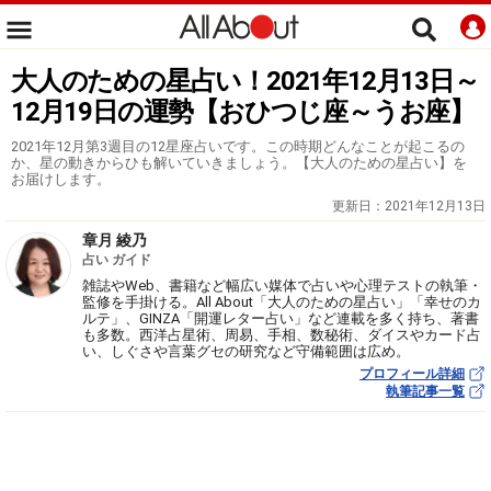
大人のための星占い！2021年12月13日～
12月19日の運勢【おひつじ座～うお座】
2021年12月第3週目の12星座占いです。この時期どんなことが起こるの
か、星の動きからひも解いていきましょう。【大人のための星占い】を
お届けします。
更新日：
2021年12月13日
章月 綾乃
占い ガイド
雑誌やWeb、書籍など幅広い媒体で占いや心理テストの執筆・
監修を手掛ける。All About「大人のための星占い」「幸せのカ
ルテ」、GINZA「開運レター占い」など連載を多く持ち、著書
も多数。西洋占星術、周易、手相、数秘術、ダイスやカード占
い、しぐさや言葉グセの研究など守備範囲は広め。
プロフィール詳細
執筆記事一覧