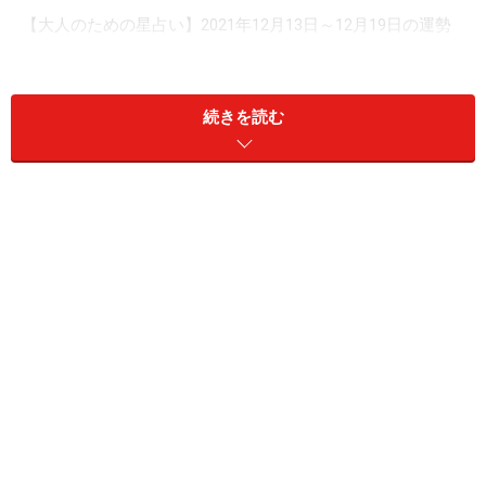
【大人のための星占い】2021年12月13日～12月19日の運勢
続きを読む
おひつじ座（3月21日～4月19日生まれ）
守護星・火星が停滞ゾーンを抜け、開放感に満たされそ
う。「その気になれば、なんでもできる！」そんな前向
きな思いに満たされるでしょう。やってみたいこと、も
っと知りたいことが見つかるはず。ただ、周囲は保守的
で反応は鈍めなので、思うような協力や賛同は得られな
いかも。反対されないだけよかったと考えて一人でやれ
ることから取り組みましょう。この先ともに歩むのはこ
の先進んで行く先で出会う誰かなのです。
本業は、週末に向けてペースアップを。年賀状やお礼状
を出すのは大賛成。愛は、オープンマインドで。告白も