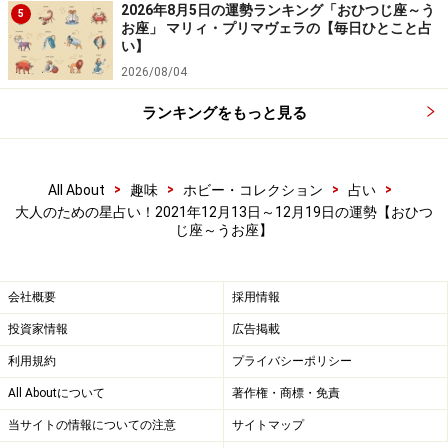
2026年8月5日の運勢ランキング「おひつじ座～う
5
お座」 マリィ・プリマヴェラの【毎日ひとこと占
い】
2026/08/04
ランキングをもっと見る
>
>
>
>
しし座（7月23日～8月22日生まれ）
All About
趣味
ホビー・コレクション
占い
大人のための星占い！2021年12月13日～12月19日の運勢【おひつ
じ座～うお座】
年末に向けて、緊張感と忙しさは加速していきますが、
心はスリップしてしまいそう。「あれ？ 何をするつも
りだったっけ？」的な空白が生まれたら、休息サインで
会社概要
採用情報
す。自覚している以上に疲れやストレスが溜まっていま
投資家情報
広告掲載
すから、ゆっくり湯船に浸かる、早めに寝るなど体を休
利用規約
プライバシーポリシー
めましょう。
All Aboutについて
著作権・商標・免責
当サイトの情報についての注意
サイトマップ
事情が許すなら、日常から離れてみるのもいい考え。近