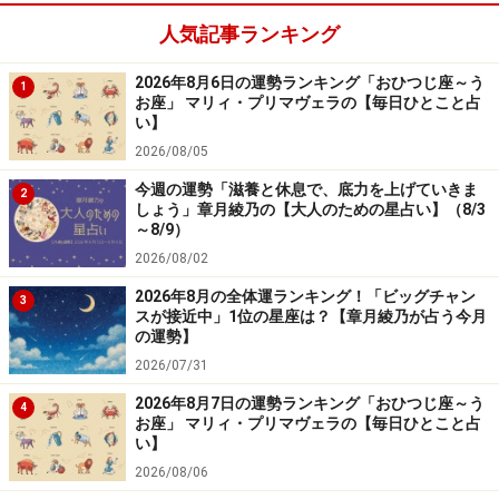
受性が高まっています。比較的簡単にテンションが上が
人気記事ランキング
りやすい反面、ちょっとしたことで落ち込むと浮上しに
くくなるでしょう。いつも以上にデリケートだし、身近
2026年8月6日の運勢ランキング「おひつじ座～う
1
お座」 マリィ・プリマヴェラの【毎日ひとこと占
な人の影響を受けやすいのです。
い】
2026/08/05
そこで、ポジティブで前向きなエネルギーを持っている
今週の運勢「滋養と休息で、底力を上げていきま
2
人にくっついていき、グチや悪口の場からは遠ざかって
しょう」章月綾乃の【大人のための星占い】（8/3
いくとよさそう。コメディ映画やドラマを見て、元気を
～8/9）
2026/08/02
もらうのもいい考え。おしゃれも明るくかわいく元気よ
く！ ハッピーオーラで世界を満たして。愛は、面倒見の
2026年8月の全体運ランキング！「ビッグチャン
3
スが接近中」1位の星座は？【章月綾乃が占う今月
良さが決め手に。
の運勢】
2026/07/31
2026年8月7日の運勢ランキング「おひつじ座～う
4
お座」 マリィ・プリマヴェラの【毎日ひとこと占
い】
2026/08/06