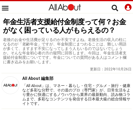
年金生活者支援給付金制度って何？お金
がなく困っている人がもらえるの？
老後のお金や生活費が足りるのか不安ですよね。老後生活の収入の柱に
なるのが「老齢年金」ですが、年金制度にまつわることは、難しい用語
が多くて、ますます不安になってしまう人もいるのではないでしょう
か。そんな年金初心者の方の疑問に回答します。今回は、年金生活者支
援給付金制度についてです。年金についての質問がある人はコメント欄
に書き込みをお願いします。
更新日：
2022年10月26日
All About 編集部
「All About」は、マネー・暮らし・住宅・グルメ・旅行・健康
など多彩な分野で、その道のプロ（専門家）が、日常生活をよ
り豊かに快適にするノウハウから業界の最新動向、読み物コラ
ムまで、多彩なコンテンツを発信する日本最大級の総合情報サ
イトです。