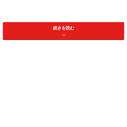
続きを読む
年金生活者支援給付金制度とは？
A：公的年金等の収入額が、一定基準よりも
少ない人に支給されます
年金生活者支援給付金は、公的年金等の収入額が一定基
準よりも少ない人の年金に上乗せされて支給されるもの
です。消費税の増税分が活用されています。
年金生活者支援給付金は、老齢生活者支援給付金（収入