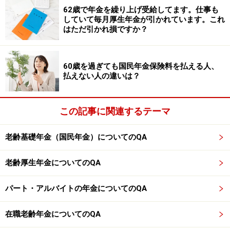
62歳で年金を繰り上げ受給してます。仕事も
支給される老齢生活者支援給付金は、次の【1】と【2】
していて毎月厚生年金が引かれています。これ
はただ引かれ損ですか？
の合計額となります。給付額は毎年度改定があります。
【1】保険料納付済期間の受給額（月額）＝5020円×保険
60歳を過ぎても国民年金保険料を払える人、
料納付済期間／480カ月
払えない人の違いは？
【2】保険料免除期間の受給額（月額）＝1万802円×保険
料免除期間／480カ月（令和4年4月時点）
この記事に関連するテーマ
例えば、納付済月数が60カ月、全額免除月数が240カ月
老齢基礎年金（国民年金）についてのQA
の場合を上記計算式で算出すると、
老齢厚生年金についてのQA
【1】5020円×60カ月／480月≒628円
パート・アルバイトの年金についてのQA
【2】1万802円×240カ月／480月＝5401円
＜合計＞【1】628円＋【2】5401円＝6029円（月額）
在職老齢年金についてのQA