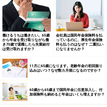
対象となりますが、所得制限があり、次の要件をすべて
満たしている必要があります。
（1）65歳以上の老齢基礎年金の受給者
（2）同一世帯の全員が市町村民税非課税
（3）前年の公的年金等の収入金額（障害年金・遺族年
働けるうちは働きたい。65歳
会社員は国民年金保険料を払
から年金を受け取りながら働
っているのに、厚生年金保険
金等は含みません）とその他の所得との合計額が88万
き70歳で退職したら失業給付
料も払うのはなぜ？ 二重払い
1200円以下
は受け取れますか？
になりませんか？
（3）に関して、78万1200円を超え88万1200円以下の場
11月に65歳になります。老齢年金の初回振り
合は、一定割合を乗じた「補足的老齢年金生活者支援給
込みはいつ？なぜ数カ月後になるのですか？
付金」が支給されます。補足的老齢年金生活者支援給付
金は、老齢年金生活者支援給付金の要件をあと少しで満
たせずに支給されなかった人と、老齢年金生活者支援給
60歳から65歳まで国民年金に任意加入し、付
加保険料も納めると年金はいくら増えますか？
付金の支給を受けた人との間で、所得の逆転が生じない
ようにするためのものです。