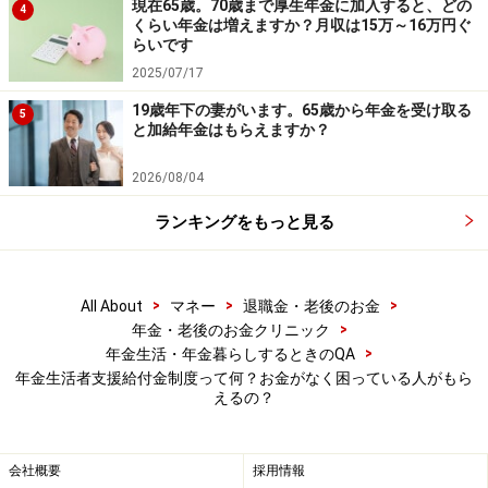
お願いします。
現在65歳。70歳まで厚生年金に加入すると、どの
4
くらい年金は増えますか？月収は15万～16万円ぐ
らいです
監修・文／深川弘恵（ファイナンシャルプランナー）
2025/07/17
19歳年下の妻がいます。65歳から年金を受け取る
5
【関連記事をチェック！】
と加給年金はもらえますか？
一人暮らしで月6万5000円の年金から天引きされるお金
2026/08/04
はいくら？
ランキングをもっと見る
※記事内容は執筆時点のものです。最新の内容をご確認くださ
い。
>
>
>
All About
マネー
退職金・老後のお金
本記事の内容は一般的な情報提供を目的としており、特定の金融
商品や投資行動を推奨するものではありません。
>
年金・老後のお金クリニック
投資や資産運用に関する最終的なご判断はご自身の責任において
>
年金生活・年金暮らしするときのQA
行ってください。
年金生活者支援給付金制度って何？お金がなく困っている人がもら
掲載情報の正確性・完全性については十分に配慮しております
えるの？
が、その内容を保証するものではなく、これに基づく損失・損害
などについて当社は一切の責任を負いません。
最新の情報や詳細については、必ず各金融機関やサービス提供者
の公式情報をご確認ください。
会社概要
採用情報