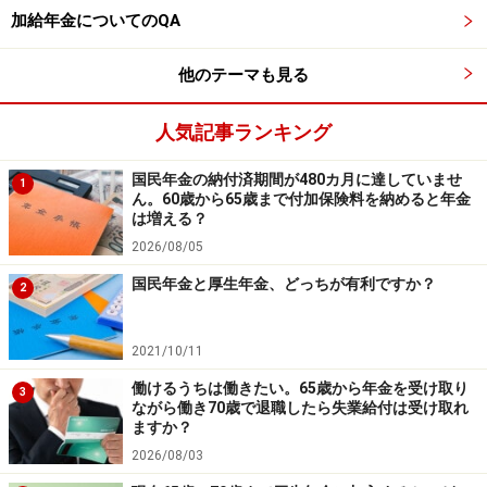
給付金を受け取るには、年金生活者支援給付金請求書の
加給年金についてのQA
提出が必要です。初めて老齢基礎年金を請求する人に
は、老齢基礎年金の請求書に給付金請求書が同封されま
他のテーマも見る
す。
人気記事ランキング
すでに基礎年金を受給しており、新たに受給要件を満た
国民年金の納付済期間が480カ月に達していませ
1
すことになった方へは、簡易な請求書（はがき型）が、
ん。60歳から65歳まで付加保険料を納めると年金
9月ごろから順次発送されます。届いた人はもらう権利
は増える？
2026/08/05
がありますので、請求しましょう。
国民年金と厚生年金、どっちが有利ですか？
2
【参考】厚生労働省
https://www.mhlw.go.jp/nenkinkyuufukin/system.html
2021/10/11
働けるうちは働きたい。65歳から年金を受け取り
3
ながら働き70歳で退職したら失業給付は受け取れ
ますか？
※年金プチ相談コーナーに取り上げてほしい質問がある
2026/08/03
人は
こちらから
応募するか、コメント欄への書き込みを