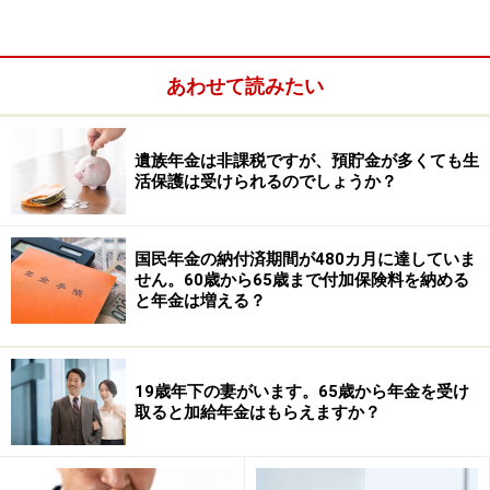
により補足的老齢年金生活者支援給付金）、障害年金生
活者支援給付金、遺族年金生活者支援給付金の3種類が
あります。
あわせて読みたい
遺族年金は非課税ですが、預貯金が多くても生
活保護は受けられるのでしょうか？
国民年金の納付済期間が480カ月に達していま
せん。60歳から65歳まで付加保険料を納める
と年金は増える？
19歳年下の妻がいます。65歳から年金を受け
取ると加給年金はもらえますか？
老齢生活者支援給付金（収入により補足的老齢年金生活
者支援給付金）は、老齢基礎年金を受け取っている方が