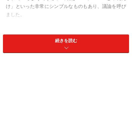
け」といった非常にシンプルなものもあり、議論を呼び
ました。
育ち盛りなのに量が足りないのではないか？
栄養素が偏っていてかわいそうだ
続きを読む
給食がないと困る子どもにとっては給食停止よりは
よい
など、さまざまな意見があったようです。