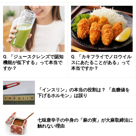
そもそも
学校給食にはどのようなことが求められている
のでしょうか？ 給食の歴史と役割、栄養基準、また、コ
ロナ禍に各ご家庭で考えたい対応などを管理栄養士の視
点で解説します。
Q. 「ジュースクレンズで認知
Q. 「カキフライでノロウイル
学校給食の歴史と現在の学校給食法・栄養
機能が低下する」って本当で
スにあたることがある」って
素量の目安
すか？
本当ですか？
給食の起こりは、明治22年。山形県鶴岡市の大督寺とい
うお寺の境内にあった私立忠愛小学校で、生活が苦しい
「インスリン」の本当の役割は？ 「血糖値を
下げるホルモン」は誤り
家庭の子どもを対象に、托鉢で集めた食品を使って昼食
を提供したことが始まりとされています。もともとの学
校給食は「生活が苦しく、食事を食べられない子どもの
七味唐辛子の中身の「麻の実」が大麻取締法に
ために」始まった制度でした。
触れない理由