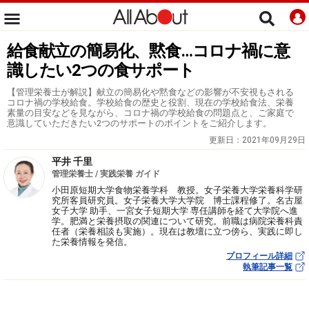
給食献立の簡易化、黙食…コロナ禍に意
識したい2つの食サポート
【管理栄養士が解説】献立の簡易化や黙食などの影響が不安視もされる
コロナ禍の学校給食。学校給食の歴史と役割、現在の学校給食法、栄養
素量の目安などを見ながら、コロナ禍の学校給食の問題点と、ご家庭で
意識していただきたい2つのサポートのポイントをご紹介します。
更新日：
2021年09月29日
平井 千里
管理栄養士 / 実践栄養 ガイド
小田原短期大学食物栄養学科 教授。女子栄養大学栄養科学研
究所客員研究員。女子栄養大学大学院 博士課程修了。名古屋
女子大学 助手、一宮女子短期大学 専任講師を経て大学院へ進
学。肥満と栄養摂取の関連について研究。前職は病院栄養科責
任者（栄養相談も実施）。現在は教壇に立つ傍ら、実践に即し
た栄養情報を発信。
プロフィール詳細
執筆記事一覧