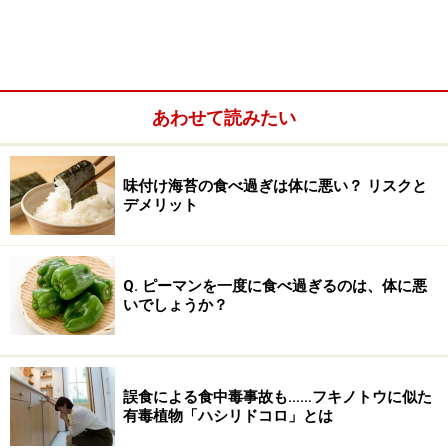
コロナ禍において、会食・共食は危険を伴うとされてい
あわせて読みたい
ます。学校によっては、生徒全員分の配膳を教員が1人
で担当していることもあると聞きます。私の本務校であ
味付け海苔の食べ過ぎは体に悪い？ リスクと
る短大でも、学生さんが学校で昼食を食べなくて済むよ
デメリット
う、午前・午後の分散登校を行っています。大切な授業
である調理実習などで作った料理についても、友人同士
で感想などを語り合いながら試食することも許されず、
Q. ピーマンを一度に食べ過ぎるのは、体に悪
いでしょうか？
弁当箱に詰めて持ち帰り、自宅で一人で試食するよう指
導されています。
このように学校側は、食事中の生徒間の感染を抑えるた
誤食による食中毒事故も……フキノトウに似た
有毒植物「ハシリドコロ」とは
めに必死です。