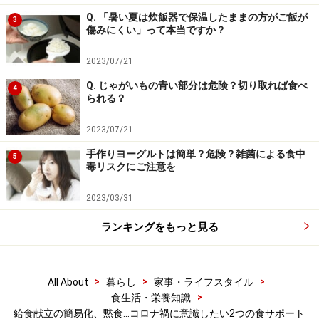
えにくく、そのために議論がヒートアップした面も大き
Q. 「暑い夏は炊飯器で保温したままの方がご飯が
3
傷みにくい」って本当ですか？
いでしょう。
2023/07/21
正直なところ、1日の食事がコッペパンと牛乳だけの簡
Q. じゃがいもの青い部分は危険？切り取れば食べ
4
易給食1食だけであれば、「栄養素」の面からみると残
られる？
念と言わざるを得ないと思います。では、栄養を満たせ
2023/07/21
ないくらいなら、給食も各家庭で摂るよう検討するべき
手作りヨーグルトは簡単？危険？雑菌による食中
なのでしょうか？
5
毒リスクにご注意を
現在の日本では「子どもの貧困」が問題視されていま
2023/03/31
す。「子どもの貧困率」という考え方がありますが、こ
ランキングをもっと見る
れは「相対的貧困の状態にある18歳未満の子どもの割
合」を指します。「国民を可処分所得の順に並べ、その
真ん中の人の半分以下しか所得がない状態を相対的貧困
>
>
>
All About
暮らし
家事・ライフスタイル
と呼び、親子2人世帯の場合は月額およそ14万円以下
>
食生活・栄養知識
給食献立の簡易化、黙食…コロナ禍に意識したい2つの食サポート
（公的給付含む）の所得しかない」家庭に暮らす子ども