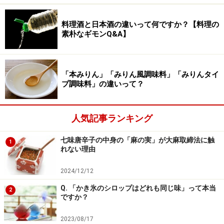
ここから各地の学校で給食の提供が行われるようにな
り、米軍からの資金援助やユニセフからのミルク寄付な
料理酒と日本酒の違いって何ですか？【料理の
素朴なギモンQ&A】
どの紆余曲折を経て、昭和29年に「学校給食法」が制定
され、現在の給食の原型が出来上がりました。ここから
改良を重ねて、現在の給食に繋がっています。その最た
「本みりん」「みりん風調味料」「みりんタイ
るところは「栄養素量の考え方」だと思います。
プ調味料」の違いって？
現在の給食で提供すべき栄養素は「1日の望ましい栄養
人気記事ランキング
素量の1/3が基本、家庭で摂りづらい栄養素の基準値は
40%、50%に設定」とされています。そのため、平常時
七味唐辛子の中身の「麻の実」が大麻取締法に触
1
は栄養士・管理栄養士たちがこの栄養基準に沿って献立
れない理由
を作り、給食として提供されています。
2024/12/12
「栄養素量を満たせない給食」であれ提供
Q. 「かき氷のシロップはどれも同じ味」って本当
2
ですか？
したい……子どもの貧困と現場の思い
2023/08/17
簡易給食の献立は、この栄養素の基準を満たせるとは考