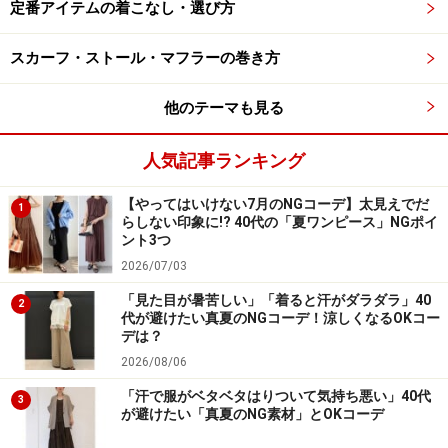
定番アイテムの着こなし・選び方
真逆の色使いなどトップスとボトムスの色のコントラス
トが強いと、どうしても上下に分断されて見えてしまう
スカーフ・ストール・マフラーの巻き方
のですが、馴染みのいい色使いなら全体的に統一感が出
他のテーマも見る
て、すらっとした印象に仕上がります。
人気記事ランキング
【やってはいけない7月のNGコーデ】太見えでだ
1
らしない印象に!? 40代の「夏ワンピース」NGポイ
ント3つ
2026/07/03
「見た目が暑苦しい」「着ると汗がダラダラ」40
2
代が避けたい真夏のNGコーデ！涼しくなるOKコー
デは？
2026/08/06
「汗で服がベタベタはりついて気持ち悪い」40代
3
が避けたい「真夏のNG素材」とOKコーデ