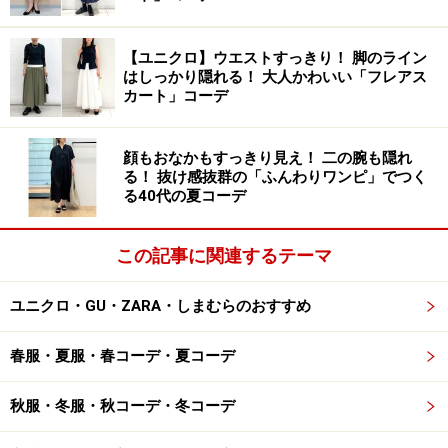
パクトにまとめるのがポイント。ボトムスのウエスト部
分の一部が見えるだけでもスタイルアップして見えるの
【ユニクロ】ウエストすっきり！ 脚のライン
で、ぜひ試してみてくださいね。
はしっかり隠れる！ 大人かわいい「フレアス
カート」コーデ
3. 統一感のある色の組み合わせを意識して
顔もおなかもすっきり見え！ 二の腕も隠れ
る！ 抜け感抜群の「ふんわりワンピ」でつく
る40代の夏コーデ
この記事に関連するテーマ
同系色でロングスカートと馴染ませて 出典：WEAR
ゆったりしたサイズ感のチェック柄トップスを合わせる
ユニクロ・GU・ZARA・しまむらのおすすめ
なら、ボトムスは同系色や、馴染みのいいカラーを選ぶ
春服・夏服・春コーデ・夏コーデ
のがおすすめ。写真のコーディネートは、ネイビー系の
チェックシャツにライトグレーのスカートを合わせて、
秋服・冬服・秋コーデ・冬コーデ
寒色系でまとめているのですっきりした印象です。