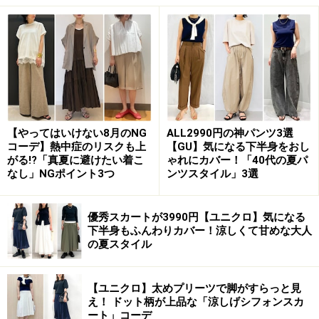
ーデが引き締まるのでおすすめです。
2. インナーをウエストインして羽織りに
【やってはいけない8月のNG
ALL2990円の神パンツ3選
コーデ】熱中症のリスクも上
【GU】気になる下半身をおし
がる!?「真夏に避けたい着こ
ゃれにカバー！「40代の夏パ
インナーをウエストインしてチェックシャツを羽織りに 出
典：WEAR
なし」NGポイント3つ
ンツスタイル」3選
チェック柄のシャツは、ネルシャツなど少し温かみのあ
優秀スカートが3990円【ユニクロ】気になる
る素材で、ゆったりしたサイズ感のものも多いですよ
下半身もふんわりカバー！涼しくて甘めな大人
ね。オーバーサイズもトレンドの今は、さらっと羽織っ
の夏スタイル
てコーディネートにプラスするのもおすすめです。
【ユニクロ】太めプリーツで脚がすらっと見
え！ ドット柄が上品な「涼しげシフォンスカ
その際には、インナーをウエストインして上半身をコン
ート」コーデ