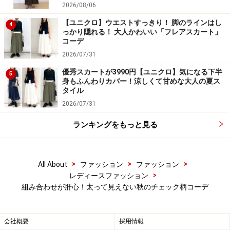
4. きれい色カーデと合わせてこなれ見え
2026/08/06
【ユニクロ】ウエストすっきり！ 脚のラインはし
4
っかり隠れる！ 大人かわいい「フレアスカート」
コーデ
2026/07/31
きれい色のカーディガンをチェックシャツのインナーで新鮮
優秀スカートが3990円【ユニクロ】気になる下半
に 出典：WEAR
5
身もふんわりカバー！涼しくて甘めな大人の夏ス
タイル
きれい色のカーディガンを着る時は、無地のインナーを
2026/07/31
合わせがち。でもあえてチェックシャツをインナーとし
ランキングをもっと見る
て合わせると、人とかぶりにくく秋らしい季節感もある
コーディネートに。
>
>
>
All About
ファッション
ファッション
写真のコーディネートはベージュ系のチェックを中に着
>
レディースファッション
ていますが、ボトムスのデニムの色も、シャツの柄の中
組み合わせが肝心！太って見えない秋のチェック柄コーデ
の色から拾った同じネイビーなので、統一感も◎。おし
ゃれ上級者に見えるこなれたチェック使いは、ぜひマネ
会社概要
採用情報
したいポイントです。