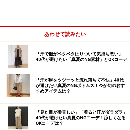
あわせて読みたい
「汗で服がベタベタはりついて気持ち悪い」
黒を合わせるとコーデが引き締まるのでおすすめ 出典：
40代が避けたい「真夏のNG素材」とOKコーデ
WEAR
柄が全体に使われていて、いろんな色が縦横のラインで
組み合わさっている「チェック柄」は、無地に比べると
「汗が脚をツツーッと流れ落ちて不快」40代
が避けたい真夏のNGボトムス！今が旬のおす
やはり存在感があるため、カラフルな色使いだと体が大
すめアイテムは？
きく見えてしまうことも。
「見た目が暑苦しい」「着ると汗がダラダラ」
そのため、大人の女性が一番簡単に、すっきり着られる
40代が避けたい真夏のNGコーデ！涼しくなる
のは、ダークカラーがベースで、色使いを抑えたデザイ
OKコーデは？
ンのもの。さらに、ボトムスや小物も黒を合わせるとコ