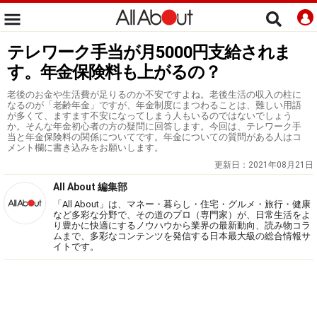
テレワーク手当が月5000円支給されま
す。年金保険料も上がるの？
老後のお金や生活費が足りるのか不安ですよね。老後生活の収入の柱に
なるのが「老齢年金」ですが、年金制度にまつわることは、難しい用語
が多くて、ますます不安になってしまう人もいるのではないでしょう
か。そんな年金初心者の方の疑問に回答します。今回は、テレワーク手
当と年金保険料の関係についてです。年金についての質問がある人はコ
メント欄に書き込みをお願いします。
更新日：
2021年08月21日
All About 編集部
「All About」は、マネー・暮らし・住宅・グルメ・旅行・健康
など多彩な分野で、その道のプロ（専門家）が、日常生活をよ
り豊かに快適にするノウハウから業界の最新動向、読み物コラ
ムまで、多彩なコンテンツを発信する日本最大級の総合情報サ
イトです。