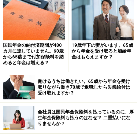
コロナ禍により、テレワーク手当が導入された人、定期
代を支給されなくなった人など、さまざまな人がいるか
と思います。天引きされる社会保険料と将来の年金収入
にも影響を及ぼすことになりますので、給与明細等をき
ちんとチェックするようにしましょう。
国民年金の納付済期間が480
19歳年下の妻がいます。65歳
カ月に達していません。60歳
から年金を受け取ると加給年
から65歳まで付加保険料を納
金はもらえますか？
めると年金は増える？
※年金プチ相談コーナーに取り上げて欲しい質問がある
人はコメント欄に書き込みをお願いします。
働けるうちは働きたい。65歳から年金を受け
取りながら働き70歳で退職したら失業給付は
受け取れますか？
監修・文／深川弘恵（ファイナンシャルプランナー）
会社員は国民年金保険料を払っているのに、厚
【関連記事をチェック！】
生年金保険料も払うのはなぜ？ 二重払いにな
定期代の支給がなくなりました。将来もらえる年金額は
りませんか？
下がりますか？