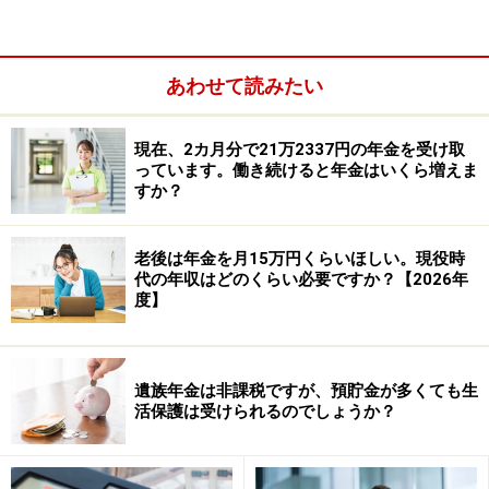
あわせて読みたい
現在、2カ月分で21万2337円の年金を受け取
っています。働き続けると年金はいくら増えま
すか？
老後は年金を月15万円くらいほしい。現役時
代の年収はどのくらい必要ですか？【2026年
度】
注意したいことは、テレワーク手当にも、相談者のよう
に毎月給与に上乗せされてもらえる場合と、パソコン購
入費用などかかった実費を経費精算するパターンがある
遺族年金は非課税ですが、預貯金が多くても生
ということです。パソコンや物品の購入費用等を実費精
活保護は受けられるのでしょうか？
算する場合は報酬に含まれませんので、厚生年金保険料
は上がりません。