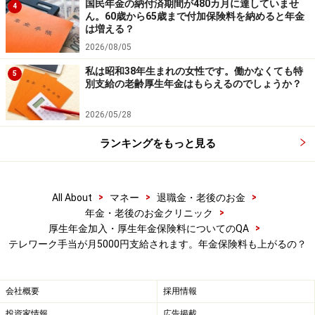
国民年金の納付済期間が480カ月に達していませ
4
ん。60歳から65歳まで付加保険料を納めると年金
は増える？
2026/08/05
私は昭和38年生まれの女性です。働かなくても特
5
別支給の老齢厚生年金はもらえるのでしょうか？
2026/05/28
ランキングをもっと見る
>
>
>
All About
マネー
退職金・老後のお金
>
年金・老後のお金クリニック
>
厚生年金加入・厚生年金保険料についてのQA
テレワーク手当が月5000円支給されます。年金保険料も上がるの？
会社概要
採用情報
投資家情報
広告掲載