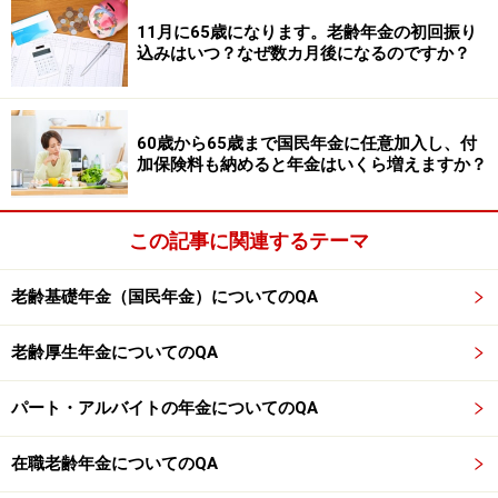
※記事内容は執筆時点のものです。最新の内容をご確認くださ
11月に65歳になります。老齢年金の初回振り
い。
込みはいつ？なぜ数カ月後になるのですか？
本記事の内容は一般的な情報提供を目的としており、特定の金融
商品や投資行動を推奨するものではありません。
投資や資産運用に関する最終的なご判断はご自身の責任において
行ってください。
60歳から65歳まで国民年金に任意加入し、付
掲載情報の正確性・完全性については十分に配慮しております
加保険料も納めると年金はいくら増えますか？
が、その内容を保証するものではなく、これに基づく損失・損害
などについて当社は一切の責任を負いません。
最新の情報や詳細については、必ず各金融機関やサービス提供者
の公式情報をご確認ください。
この記事に関連するテーマ
【編集部からのお知らせ】
老齢基礎年金（国民年金）についてのQA
・「家計」について、
アンケート（2026/8/31まで）
を実施
中です！
※抽選で20名にAmazonギフト券1000円分プレゼント
老齢厚生年金についてのQA
※謝礼付きの限定アンケートやモニター企画に参加が可能に
なります
パート・アルバイトの年金についてのQA
在職老齢年金についてのQA