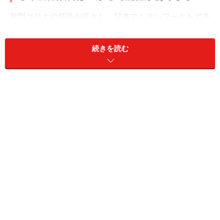
新型コロナの感染が拡大し、日本でもテレワークをする
人が増え、企業から「在宅勤務手当」が支給される人が
増えました。この手当が、毎月天引きされる社会保険料
続きを読む
（健康保険料と年金保険料、介護保険料等）にどのよう
な影響を与えるのかについて解説します。
社会保険料を決める際の「標準報酬月額」は、毎年1回
（7月）、4月、5月、6月の給料（報酬）の平均額を用い
て等級が決まりますが、報酬には、残業代や通勤交通
費、定額で支払われるテレワーク手当なども含まれま
す。相談者のように、毎月の給与にテレワーク手当がプ
ラスされると、標準報酬月額が上がりますので、毎月天
引きされる年金保険料が上がる可能性があります。