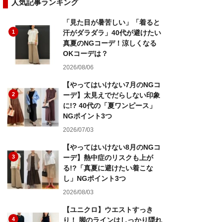
人気記事ランキング
「見た目が暑苦しい」「着ると
1
汗がダラダラ」40代が避けたい
真夏のNGコーデ！涼しくなる
OKコーデは？
2026/08/06
【やってはいけない7月のNGコ
2
ーデ】太見えでだらしない印象
に!? 40代の「夏ワンピース」
NGポイント3つ
2026/07/03
【やってはいけない8月のNGコ
3
ーデ】熱中症のリスクも上が
る!?「真夏に避けたい着こな
し」NGポイント3つ
2026/08/03
【ユニクロ】ウエストすっき
4
り！ 脚のラインはしっかり隠れ