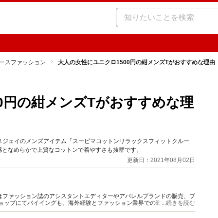
ースファッション
大人の女性にユニクロ1500円の紺メンズTがおすすめな理由
00円の紺メンズTがおすすめな理
ラスジェイのメンズアイテム「スーピマコットンリラックスフィットクルー
ズ感となめらかで上質なコットンで着やすさも抜群です。
更新日：2021年08月02日
はファッション誌のアシスタントエディターやアパレルブランドの販売、プ
ショップにてバイイングも。海外経験とファッション業界での勤務経験から
...続きを読む
報をご提供します。