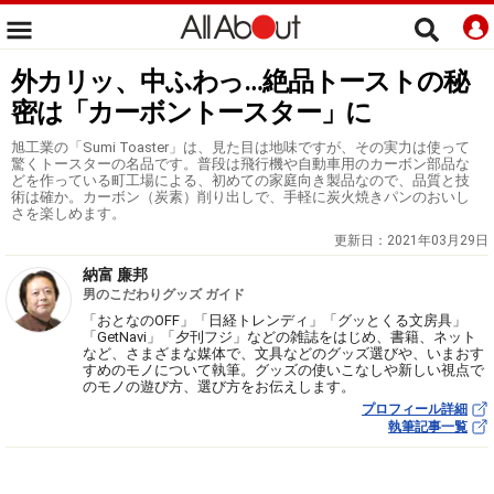
外カリッ、中ふわっ…絶品トーストの秘
密は「カーボントースター」に
旭工業の「Sumi Toaster」は、見た目は地味ですが、その実力は使って
驚くトースターの名品です。普段は飛行機や自動車用のカーボン部品な
どを作っている町工場による、初めての家庭向き製品なので、品質と技
術は確か。カーボン（炭素）削り出しで、手軽に炭火焼きパンのおいし
さを楽しめます。
更新日：
2021年03月29日
納富 廉邦
男のこだわりグッズ ガイド
「おとなのOFF」「日経トレンディ」「グッとくる文房具」
「GetNavi」「夕刊フジ」などの雑誌をはじめ、書籍、ネット
など、さまざまな媒体で、文具などのグッズ選びや、いまおす
すめのモノについて執筆。グッズの使いこなしや新しい視点で
のモノの遊び方、選び方をお伝えします。
プロフィール詳細
執筆記事一覧