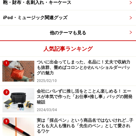
鞄・財布・名刺入れ・キーケース
の水分を遠赤外線で温める方式なので、もともとおいし
い食パンほど、そのパンの実力が発揮されるように思い
iPod・ミュージック関連グッズ
ました。
他のテーマも見る
もちろん、リーズナブルな食パンもしっかりおいしく焼
けるのですが、そのパンが持つポテンシャルを最大限発
人気記事ランキング
揮するように焼けるトースターという印象なのです。例
ついに出会ってしまった、名品に！丈夫で収納力
1
えば、焼き立てのパンのおいしさに近い感じに加えて、
も抜群、畳めばコロンとかわいいショルダーバッ
少し焦げ目が付いて、香ばしさやサクサク感がプラスさ
グの魅力
れるといえば伝わるでしょうか。
2025/02/10
会社にバレずに推し活をとことん楽しめる！ エー
2
スが本気で作った「お仕事×推し事」バッグの開発
秘話
バタートーストからコロッケの温め直しま
2024/03/04
で幅広く活躍
実は「採点ペン」という商品名ではないけれど…子
3
どもも大人も憧れる「先生のペン」として愛され
るワケ