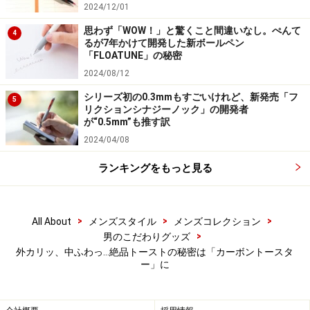
2024/12/01
バゲットを焼いても、耳も固くならず、熱々の焼き上がりに
なる。クロワッサンもサックリ焼ける。
思わず「WOW！」と驚くこと間違いなし。ぺんて
4
るが7年かけて開発した新ボールペン
耳がおいしく焼けるということはつまり……と思い、バゲ
「FLOATUNE」の秘密
ットを切って平らに並べて焼いたらこれが絶品。ひっく
2024/08/12
り返す前にバターを乗せて、ひっくり返してバター焼き
シリーズ初の0.3mmもすごいけれど、新発売「フ
5
リクションシナジーノック」の開発者
にすると、これがもう、何ともたまらないおいしさ。こ
が“0.5mm”も推す訳
の方法はバタートーストを作る時にも使えます。
2024/04/08
ランキングをもっと見る
何といっても、バターの塗りにくさや、塗っている間に
冷めてしまうことなく、しかも、サクサク感も損なわず
にバタートーストが作れるのです。それはうれしいです
>
>
>
All About
メンズスタイル
メンズコレクション
よ。
>
男のこだわりグッズ
外カリッ、中ふわっ…絶品トーストの秘密は「カーボントースタ
ー」に
ほかにも、コロッケの温め直しや、カセットコンロに乗
せて、バゲットにチーズを乗せたり、ハムなどを炙った
りしてツマミ作り。焼くのにちょっとコツは要ります