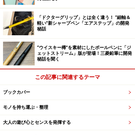
耳までおいしく食べられる絶品トースト
「ドクターグリップ」とは全く違う！ “細軸＆
軽い”新シャープペン「エアステップ」の開発
秘話
この切り口でも分かる、ふっくらした焼き上がり。モッチリ
ではなく、サックリふっくらな感じに仕上がるので気に入っ
ている。
“ウイスキー樽”を素材にしたボールペンに「ジ
ェットストリーム」版が登場！三菱鉛筆に開発
肝心の味ですが、私個人の感想としては、外はサクッ
秘話を聞く
と、中は熱々でふっくら、という感じです。そして、何
よりパンの耳の部分が、絶妙に香ばしく、しかもサック
この記事に関連するテーマ
リと焼けるので、とてもおいしいのです。今までにいろ
いろと、パンがおいしく焼けるオーブントースターや網
ブックカバー
焼きなども試しましたが、少なくとも、耳の仕上がり
は、文句なしにナンバーワン。
モノを持ち運ぶ・整理
大人の遊び心とセンスを発揮する
あとは、好みにもよると思うのですが、最近の高級オー
ブントースターのように水分を足すことなく、パンの中