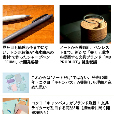
ば、失敗はほぼないのもうれしい
使い方はとても簡単。まず、プレートをコンロに乗せ
て、中火で2分程度温めます。この予熱によって、トー
スターの中に十分な遠赤外線が発生するわけです。そこ
に食パンを入れて1分から2分ほど焼いたらひっくり返し
て、もう片面を1分から1分半焼けば、おいしいトースト
が完成します。焼き加減を確かめながら焼けるので、好
見た目も触感も今までにな
ノートから香時計、ペンレス
い。トンボ鉛筆が“海水由来の
トまで。新たな「書く」環境
みに合わせた焼き方が簡単にできることも、気に入って
素材”で作ったシャープペン
を提案する文具ブランド「MD
いるポイントです。
「FUMI」の開発秘話
PRODUCT」誕生秘話
お手入れも簡単。フッ素加工されているので焦げ付きに
これからは“ノートだけ”ではない。発売50周
年・コクヨ「キャンパス」が刷新した理由と込
くく、中性洗剤と柔らかいスポンジでさっと洗うだけで
めた思い
キレイになります。コンパクトなので、キッチンで場所
を取らないのもうれしいですね。
コクヨ「キャンパス」がブランド刷新！ 文具
ライターが注目する商品3選【担当者に聞く開
発秘話も】