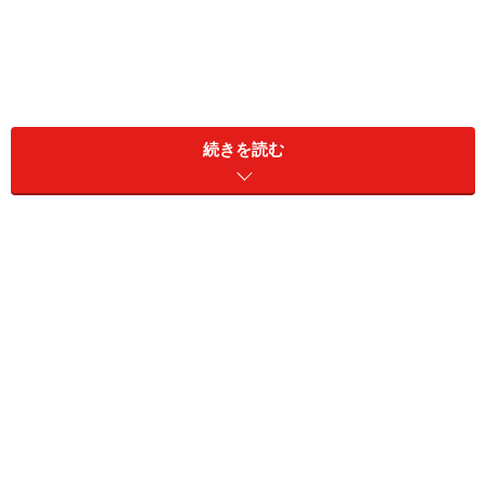
続きを読む
その私が、今、最も気に入っているどころか、これで焼
いたパンなら朝昼夜食べたいと思っているのが、旭工業
の「Sumi Toaster」（税込1万1000円）です。見た目
は、真っ黒なただのプレートのようなものなので、価格
もちょっと高いように感じられますが、このトースタ
ー、カーボン（炭素）の塊を削り出して作ったもので、
いわば炭でできた調理器。つまり、これで焼けば、何で
も炭火焼きのような、遠赤外線効果でふっくらとおいし
くでき上がってしまうのです。