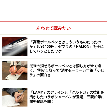
予熱2分、片面2分、ひっくり返して1分待て
ば至福の味に
あわせて読みたい
「高級ボールペンとはこういうものだったの
か」5万9400円、ゼブラの「HAMON」を手に
してハッとしたワケ
従来の消せるボールペンとは消し方が全く違
う。“剥がし取って”消すセーラー万年筆「ケセ
ラ」の面白さ
「LAMY」のデザインと「クルトガ」の技術を
活かしたコラボシャーペンが登場。三菱鉛筆に
まだ慣れないうちに撮ったので焼きムラがあるが、この状態
開発秘話を聞く
でも、驚くほどおいしかった。焼き加減を確認しながら焼け