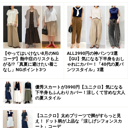
も。
上下ゆったりなコーデに合わせるバッグは、小さめサイ
ズがマスト。アクセサリーのようなアクセントになり、
ちょうどいいバランスにまとめてくれます。
【やってはいけない8月のNG
ALL2990円の神パンツ3選
3. ゆったりTシャツのカジュアルコーデに
コーデ】熱中症のリスクも上
【GU】気になる下半身をおし
がる!?「真夏に避けたい着こ
ゃれにカバー！「40代の夏パ
は差し色ミニバッグを
なし」NGポイント3つ
ンツスタイル」3選
優秀スカートが3990円【ユニクロ】気になる
下半身もふんわりカバー！涼しくて甘めな大人
の夏スタイル
ゆったりしたサイズ感のカジュアルコーデには差し色のミニ
バッグが一押し 出典：WEAR
【ユニクロ】太めプリーツで脚がすらっと見
Tシャツはもともとカジュアルなアイテムなので、大人
え！ ドット柄が上品な「涼しげシフォンスカ
の女性が取り入れる場合は、コーデの他の部分で少しき
ート」コーデ