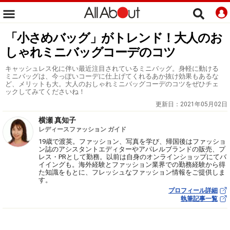
「小さめバッグ」がトレンド！大人のお
しゃれミニバッグコーデのコツ
キャッシュレス化に伴い最近注目されているミニバッグ。身軽に動ける
ミニバッグは、今っぽいコーデに仕上げてくれるあか抜け効果もあるな
ど、メリットも大。大人のおしゃれミニバッグコーデのコツをぜひチェ
ックしてみてくださいね！
更新日：
2021年05月02日
横瀬 真知子
レディースファッション ガイド
19歳で渡英。ファッション、写真を学び、帰国後はファッショ
ン誌のアシスタントエディターやアパレルブランドの販売、プ
レス・PRとして勤務。以前は自身のオンラインショップにてバ
イイングも。海外経験とファッション業界での勤務経験から得
た知識をもとに、フレッシュなファッション情報をご提供しま
す。
プロフィール詳細
執筆記事一覧