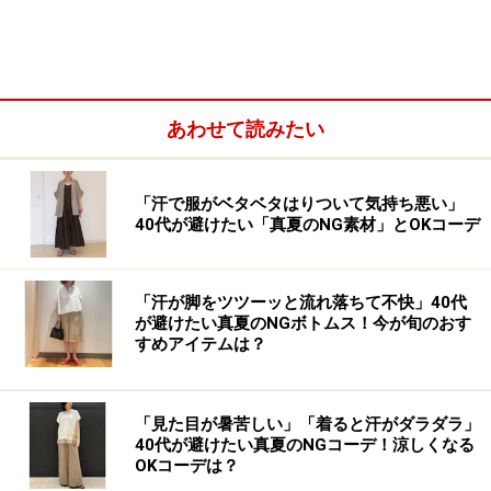
一感が出るのがポイントです。
2. ふんわりトップス＆太パンツはミニバッ
グでバランスを整えて
あわせて読みたい
「汗で服がベタベタはりついて気持ち悪い」
40代が避けたい「真夏のNG素材」とOKコーデ
ふんわりしたデザインやオーバーサイズのブラウスにもミニ
バッグは相性抜群 出典：WEAR
「汗が脚をツツーッと流れ落ちて不快」40代
今年はオーバーサイズのシャツやブラウスがトレンド。
が避けたい真夏のNGボトムス！今が旬のおす
すめアイテムは？
合わせるボトムスとしても、大人の女性はスキニーデニ
ムなどの細めパンツよりも、ゆったりとした太めパンツ
を選ぶ人が多いですよね。トレンド面でも◎な上下ゆっ
「見た目が暑苦しい」「着ると汗がダラダラ」
たりコーデですが、その上バッグまで大きいと全体的に
40代が避けたい真夏のNGコーデ！涼しくなる
OKコーデは？
間延びしてしまい、バランスが悪く見えてしまうこと