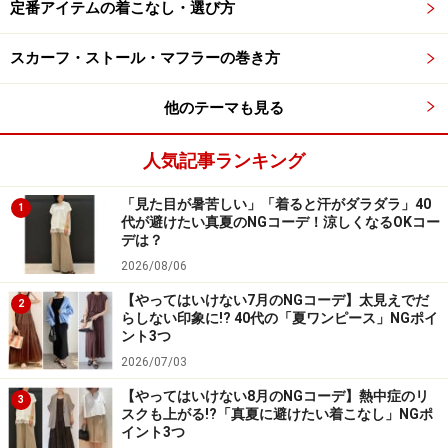
出典：WEAR
定番アイテムの着こなし・選び方
あまり遠出ができない今の生活スタイルでは、楽チンで
スカーフ・ストール・マフラーの巻き方
動きやすいコーデがメイン、という人も多いですよね。
Tシャツワンピやスウェットアイテムなど、家の中でも
他のテーマも見る
外でも対応できるようなワンマイルウエアも人気です。
人気記事ランキング
ですが、40代の女性の場合、ラフになりすぎると手抜き
に見えたり、部屋着っぽく見えてしまうのが心配という
「見た目が暑苦しい」「着ると汗がダラダラ」40
1
声も……。
代が避けたい真夏のNGコーデ！涼しくなるOKコー
デは？
2026/08/06
そんな時はきちんと感のあるレザーのミニバッグを合わ
せると、バランスがよくなるのでおすすめ。斜め掛けす
【やってはいけない7月のNGコーデ】太見えでだ
2
らしない印象に!? 40代の「夏ワンピース」NGポイ
ると、さらに目線がアップするので、カジュアル感を軽
ント3つ
減できます。その際、足元もスニーカーではなく、少し
2026/07/03
甲が見えるようなフラットシューズやサンダルを合わせ
【やってはいけない8月のNGコーデ】熱中症のリ
3
るとよりあか抜けた印象に仕上がりますよ。
スクも上がる!?「真夏に避けたい着こなし」NGポ
イント3つ