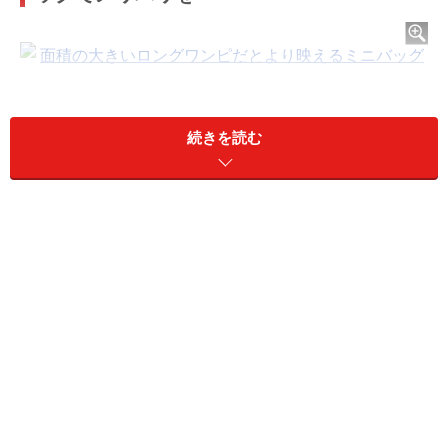
面積の大きいロングワンピだとより映えるミニバッグがおし
ゃれ 出典：WEAR
続きを読む
春夏に着たくなる、きれい色のロングワンピース。気分
も上がり、華やかなおしゃれコーデが一枚で完成する便
利なアイテム。涼やかで通気性もよく、これから夏にか
けて活躍するアイテムですよね。
そんなきれい色のロングワンピースには黒のミニバッグ
が一押し。シューズも同じ黒を合わせると、コーデの輪
郭を引き締めるようなイメージで、全体を落ち着かせて
くれます。面積が大きいワンピースのきれい色が浮いて
見えてしまったり、子供っぽい印象になることなく、統