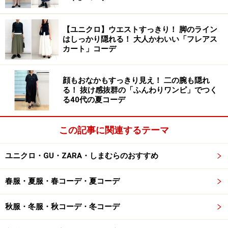
れいめ感を意識するとおしゃれにまとまります。そのた
め、バッグも大きめのキャンバストートやナイロンのリ
【ユニクロ】ウエストすっきり！ 脚のライン
ュックなどのカジュアルなアイテムよりも、ミニサイズ
はしっかり隠れる！ 大人かわいい「フレアス
カート」コーデ
のレザー系などシックなバッグが相性◎。
コーデの配色がベーシックカラー多めの場合は、差し色
顔もおなかもすっきり見え！ 二の腕も隠れ
る！ 抜け感抜群の「ふんわりワンピ」でつく
になるようなビビッドなカラーを合わせると春夏らしく
る40代の夏コーデ
仕上がり、コーデの鮮度も上がります。
この記事に関連するテーマ
4. 楽チンなワンマイルコーデをレザーのミ
ユニクロ・GU・ZARA・しまむらのおすすめ
ニバッグで格上げ
春服・夏服・春コーデ・夏コーデ
秋服・冬服・秋コーデ・冬コーデ
ミニバッグを短めに斜め掛けすることで目線アップ効果も