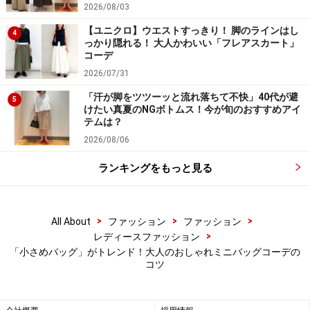
2026/08/03
【ユニクロ】ウエストすっきり！ 脚のラインはし
5. 春の黒ワンピは白やベージュのミニバッ
4
っかり隠れる！ 大人かわいい「フレアスカート」
グで抜け感を
コーデ
2026/07/31
「汗が脚をツツーッと流れ落ちて不快」40代が避
5
けたい真夏のNGボトムス！今が旬のおすすめアイ
テムは？
黒やネイビー、グレーなどダークカラーにはホワイト系ミニ
2026/08/06
バッグが効きます 出典：WEAR
ランキングをもっと見る
着やせ効果があり、一年を通して40代の女性にも人気が
高い黒やネイビー、グレーなどのダークカラー。です
が、ワンピースなどの面積の大きいアイテムの場合、春
>
>
>
All About
ファッション
ファッション
夏シーズンには重たく見えがちなところが少々気になり
>
レディースファッション
ます。
「小さめバッグ」がトレンド！大人のおしゃれミニバッグコーデの
コツ
そんな時、白やベージュのミニバッグがあると、コーデ
に軽やかさをプラスしてくれて、ちょうどいいバランス