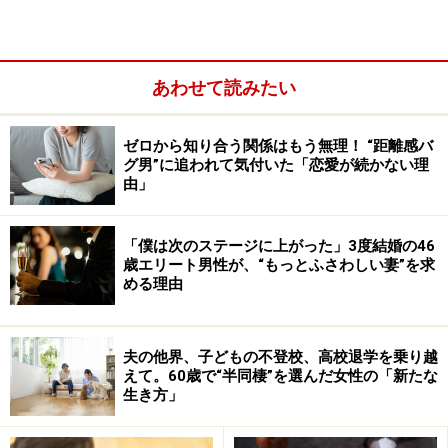
夫はもともとまじめな人で口数も多くはない。決して
「おもしろい人」ではないが、やさしい夫、やさしい父
あわせて読みたい
親ではあった。
ゼロから知り合う関係はもう無理！ “距離感バ
グ男”に追われて気付いた「恋愛が続かない理
由」
「僕は次のステージに上がった」3度結婚の46
歳エリート男性が、“もっとふさわしい妻”を求
める理由
夫の他界、子どもの不登校、高校退学を乗り越
えて。60歳で“半同棲”を選んだ女性の「新たな
生き方」
「娘が作ったクッキーをおいしいよと食べていました