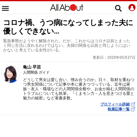
コロナ禍、うつ病になってしまった夫に
優しくできない…
緊急事態がようやく解除された。だが、これからはコロナ以前とまった
く同じ生活に戻れるわけではない。夫婦の関係も以前と同じようにはい
かないと考えている女性がいる。
更新日：
2020年05月27日
亀山 早苗
人間関係 ガイド
どうして男女は愛し合い、憎み合うのか。日々、取材を重ねつ
つ男女関係について記事や本に書きつづっている。近年は家
族・友人・職場などの人間関係全般や、お金が絡む人間関係の
トラブルについても執筆。『くまモン力－人を惹きつける愛と
魅力の秘密』など著書多数。
プロフィール詳細
執筆記事一覧