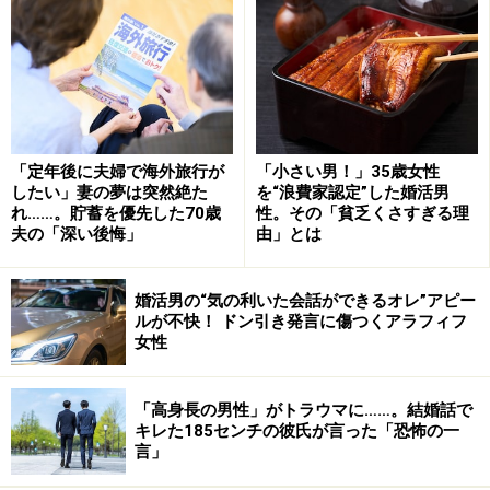
ね」
ところがいつからか、夫は寝室で仕事をするようになっ
た。聞かれたくない電話などがあるのだろうとマサエさ
んは思っていたが、どうやら夫は家族との接触を避けよ
「定年後に夫婦で海外旅行が
「小さい男！」35歳女性
うとしていたのだ。
したい」妻の夢は突然絶た
を“浪費家認定”した婚活男
れ……。貯蓄を優先した70歳
性。その「貧乏くさすぎる理
夫の「深い後悔」
由」とは
「娘が作ったお菓子も、黙って食べていました。食欲は
落ちてないと思っていたけど、もしかしたら落ちていた
のかもしれません。どうしても私は娘たちの精神状態が
婚活男の“気の利いた会話ができるオレ”アピー
ルが不快！ ドン引き発言に傷つくアラフィフ
気になって、夫にまで目を配れなかった」
女性
大人だから大丈夫だろう、自分だってがんばっているの
「高身長の男性」がトラウマに……。結婚話で
だから夫にもがんばってほしいと内心、思っていたとマ
キレた185センチの彼氏が言った「恐怖の一
言」
サエさんは言う。