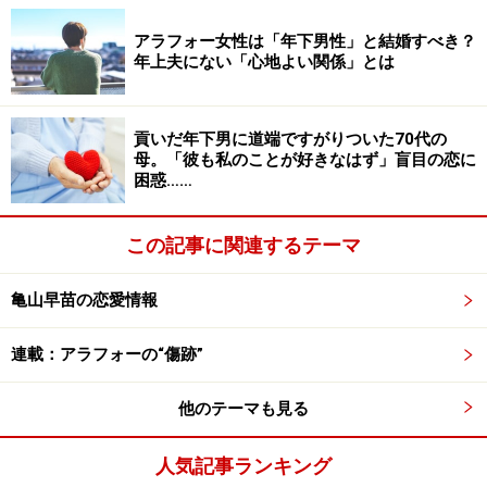
「なんとなくふさぎ込んでいるのはわかりました。だけ
アラフォー女性は「年下男性」と結婚すべき？
ど、広くもないマンションで家族がひとり沈んでいるの
年上夫にない「心地よい関係」とは
って空気が悪くなるんですよね。それもあって、私は特
に夫に声をかけることもしませんでした。悩みがあるな
貢いだ年下男に道端ですがりついた70代の
ら私には話してくれるはずだとも思っていたし」
母。「彼も私のことが好きなはず」盲目の恋に
困惑……
正直言うと、ふさぎ込む夫にイラッとしていたと彼女は
つぶやいた。
この記事に関連するテーマ
亀山早苗の恋愛情報
「しっかりして」と言いたいけれど
連載：アラフォーの“傷跡”
5月に入ると、夫は起きるのが極端に遅くなった。起き
てもリビングに出てこない。寝室を覗くとベッドにぼう
他のテーマも見る
っと座っていることもあった。
人気記事ランキング