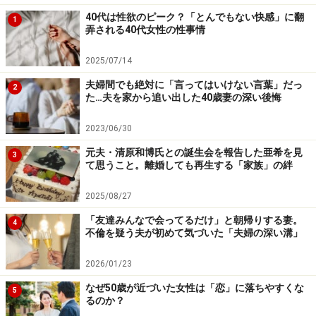
「近くに心療内科のクリニックがあるので、あわてて連
40代は性欲のピーク？「とんでもない快感」に翻
1
れていきました。夫が薬に頼りたくないというので、今
弄される40代女性の性事情
は睡眠導入剤だけもらって週に2度ほど先生に話を聞い
2025/07/14
てもらっているようです。特に病名がついたわけでもあ
りませんが、状態としてはうつ状態だと医師から言われ
夫婦間でも絶対に「言ってはいけない言葉」だっ
2
た…夫を家から追い出した40歳妻の深い後悔
ています」
2023/06/30
昼間は一応、仕事をしているが、5月に入ってからは規
元夫・清原和博氏との誕生会を報告した亜希を見
3
定の日に出社できずにいる。マサエさんが上司に正直に
て思うこと。離婚しても再生する「家族」の絆
うつ状態であることを報告したほうがいいと言ったが、
2025/08/27
夫は何も言っていないようだ。
「友達みんなで会ってるだけ」と朝帰りする妻。
4
不倫を疑う夫が初めて気づいた「夫婦の深い溝」
「ちょっと体調が悪いとかなんとか言っているんだと思
います。夫の会社は6月になってから在宅ワークを見直
2026/01/23
すということになっているので、この先、出社日は増え
なぜ50歳が近づいた女性は「恋」に落ちやすくな
5
るのか？
ていくと思うんですよね」