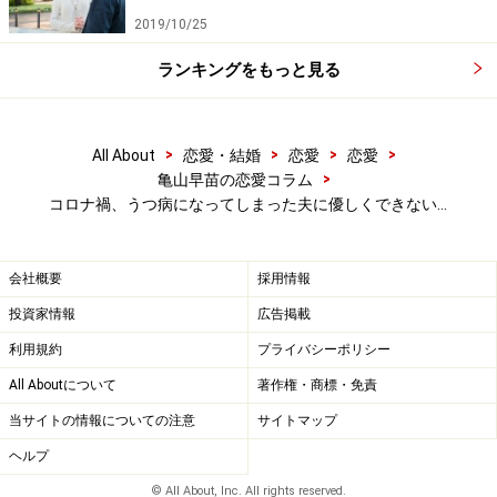
2019/10/25
マサエさんがイライラするのは、夫自身が今の状態をど
ランキングをもっと見る
う思っているのかがわからないこと。ひとりで寝室にこ
もる時間が増えると、どんどん声もかけにくくなってい
く。
>
>
>
>
All About
恋愛・結婚
恋愛
恋愛
>
亀山早苗の恋愛コラム
「娘たちもおとうさん、どうしたんだろうねと言うし。
コロナ禍、うつ病になってしまった夫に優しくできない…
私も本人が何も言わないから、どう接したらいいのかわ
からないし。医師からは少し様子を見ながら、ごく普通
会社概要
採用情報
に接してほしいと言われていますが、なかなかそうもい
投資家情報
広告掲載
かない。ついに、夜中に『うつならうつでいいよ。病気
なんだから治せばいい。それよりあなたがどうしたいの
利用規約
プライバシーポリシー
か、私にはまったくわからない。何かできることがある
All Aboutについて
著作権・商標・免責
なら言って』と言ってみたんです。すると夫は『ごめ
当サイトの情報についての注意
サイトマップ
ん』と」
ヘルプ
© All About, Inc. All rights reserved.