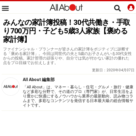
みんなの家計簿投稿！30代共働き・手取
り700万円・子ども5歳3人家族【褒める
家計簿】
ファイナンシャル・プランナーが皆さんの家計簿をポジティブに診断す
る「褒める家計簿」。今回は同世代の夫と5歳のお子さんがいる30代女性
からの投稿。家計管理の頑張りや、自分では気が付かない家計の優れた
点をプロ目線でお伝えします。
更新日：
2020年04月07日
All About 編集部
「All About」は、マネー・暮らし・住宅・グルメ・旅行・健康
など多彩な分野で、その道のプロ（専門家）が、日常生活をよ
り豊かに快適にするノウハウから業界の最新動向、読み物コラ
ムまで、多彩なコンテンツを発信する日本最大級の総合情報サ
イトです。