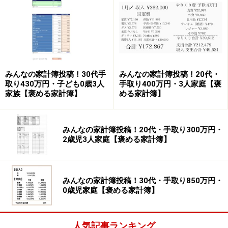
ちーすけさんの家計簿
【投稿者への質問】
みんなの家計簿投稿！30代手
みんなの家計簿投稿！20代・
取り430万円・子ども0歳3人
手取り400万円・3人家庭【褒
投稿した家計簿を振り返ってください
家族【褒める家計簿】
める家計簿】
この月は外食が多めで食費が高かった
ほかの月と比べて支出額はどうでしたか？
みんなの家計簿投稿！20代・手取り300万円・
2歳児3人家庭【褒める家計簿】
変わらない
日頃の家計管理の工夫を教えてください
みんなの家計簿投稿！30代・手取り850万円・
通信費は格安スマホ2台で抑えられている
0歳児家庭【褒める家計簿】
子どもの保育園代（3万円弱）が無償化で浮いた分
を習い事など教育費に充てているが、少し高い気も
人気記事ランキング