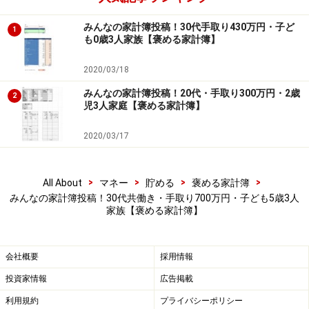
する
みんなの家計簿投稿！30代手取り430万円・子ど
1
親族からの援助があれば教えてください
も0歳3人家族【褒める家計簿】
特になし
2020/03/18
家計の目標を教えてください
みんなの家計簿投稿！20代・手取り300万円・2歳
2
児3人家庭【褒める家計簿】
あと5年後に、ローン一括返済（あと400万円！）
2020/03/17
こっそりパートナーを褒めてみてください！
いつも家事育児に協力的でありがとう
>
>
>
>
All About
マネー
貯める
褒める家計簿
みんなの家計簿投稿！30代共働き・手取り700万円・子ども5歳3人
こんな他の人の家計簿が見たい！
家族【褒める家計簿】
夫婦共働き子ども1人の家計簿（今は余裕があるけ
ど、この先が不安なので）
会社概要
採用情報
投資家情報
広告掲載
利用規約
プライバシーポリシー