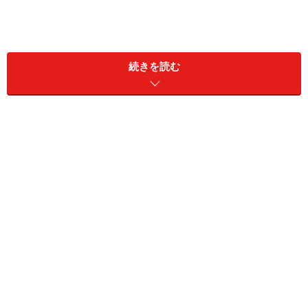
続きを読む
ペンネーム：ちーすけさん
性別：女性
年齢：30代半ば
住まい：愛知県
住居形態：持ち家（マンション）
家族構成：3人家族 ・ 夫（30代半ば）、長男（5
歳）
就労形態：夫（会社員）・妻（会社員）
世帯の手取り年収：700万円
総貯蓄額：1500万円
使用している家計簿ツール：みるみる！貯まる家計