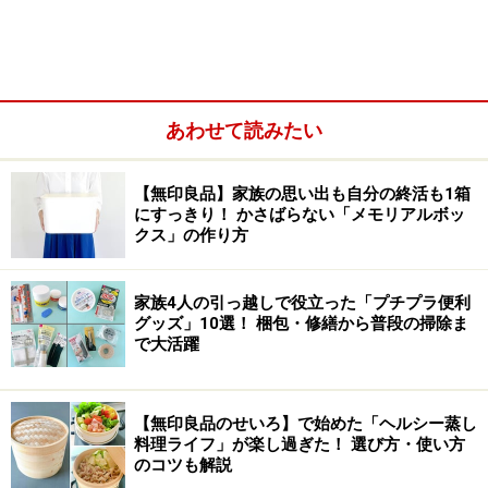
◎これで解決！ 空きビンやガラスのコップで透明感を
あわせて読みたい
【無印良品】家族の思い出も自分の終活も1箱
にすっきり！ かさばらない「メモリアルボッ
クス」の作り方
家族4人の引っ越しで役立った「プチプラ便利
グッズ」10選！ 梱包・修繕から普段の掃除ま
で大活躍
【無印良品のせいろ】で始めた「ヘルシー蒸し
空きビンや100均で売っているビンでも
料理ライフ」が楽し過ぎた！ 選び方・使い方
のコツも解説