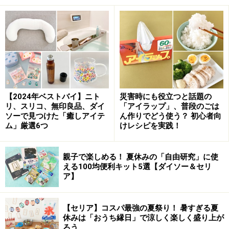
お金をかけずに生活感をなくせるアイテムが『空きビ
ン』。ガラスのコップでもOKですが、できればジャムの
空きビンのように底面と間口がまっすぐなのものが使い
やすいです。透明なので存在感が出にくく、透明なプラ
スチックよりもオシャレに見えます。
【2024年ベストバイ】ニト
災害時にも役立つと話題の
リ、スリコ、無印良品、ダイ
「アイラップ」、普段のごは
ソーで見つけた「癒しアイテ
ん作りでどう使う？ 初心者向
第4位 プリント類
ム」厳選6つ
けレシピを実践！
親子で楽しめる！ 夏休みの「自由研究」に使
える100均便利キット5選【ダイソー＆セリ
冷蔵庫の磁石面に貼りがちなプリント類
ア】
学校や会社から配布されるプリント類、地区のゴミ出し
【セリア】コスパ最強の夏祭り！ 暑すぎる夏
休みは「おうち縁日」で涼しく楽しく盛り上が
表、イベントのチラシ……。必要なものだということは十
ろう