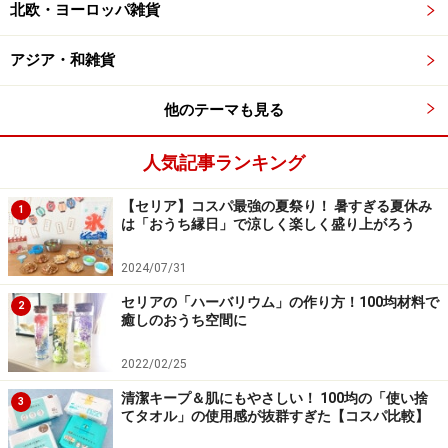
にならずに気持ちよく生活できる方法がきっと見つかる
北欧・ヨーロッパ雑貨
はずです。
アジア・和雑貨
他のテーマも見る
第3位 洗剤・スプレー類
人気記事ランキング
【セリア】コスパ最強の夏祭り！ 暑すぎる夏休み
1
は「おうち縁日」で涼しく楽しく盛り上がろう
洗剤は置くだけで生活感が出てしまいます
2024/07/31
セリアの「ハーバリウム」の作り方！100均材料で
さまざまな色やイラストが使われている洗剤は、置くだ
2
癒しのおうち空間に
けで目立ってしまいます。けれども毎回引き出しに収納
するのは手間ですよね。
2022/02/25
清潔キープ＆肌にもやさしい！ 100均の「使い捨
3
◎これで解決！ 詰め替えorラベルを剥がしてシンプルに
てタオル」の使用感が抜群すぎた【コスパ比較】