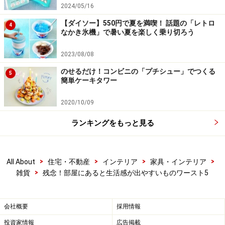
2024/05/16
透明な容器にするだけですっきり感が出ます
【ダイソー】550円で夏を満喫！ 話題の「レトロ
4
なかき氷機」で暑い夏を楽しく乗り切ろう
2023/08/08
詰め替え専用の容器に入れるのが一番まとまりが出ます
が、どうしても詰め替えにくいものも出てきます。そん
のせるだけ！コンビニの「プチシュー」でつくる
5
簡単ケーキタワー
な時は、ラベルを剥がすだけでもシンプルな印象になり
ます。
2020/10/09
ランキングをもっと見る
虫には効きそうなデザインですが、どこに置いても目立ちま
す
>
>
>
>
All About
住宅・不動産
インテリア
家具・インテリア
>
雑貨
残念！部屋にあると生活感が出やすいものワースト5
消臭剤や殺虫剤も目立ってしまうアイテムですが、すぐ
手に取ってシューッ!!としたいので、引き出しにしまうの
会社概要
採用情報
は不便ですよね。そんな時に役立つのが、最近100円均
一で大人気のスプレーカバーです。
投資家情報
広告掲載