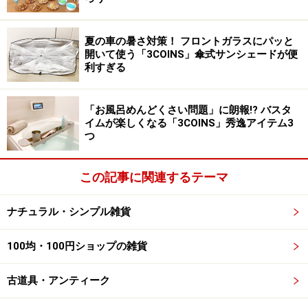
分承知ですが、それを全て見える場所にはっておくと生
活感が丸出しになってしまいます。そもそも、目に見え
夏の車の暑さ対策！ フロントガラスにパッと
る場所にプリントがないと本当に不便なのでしょうか。
開いて使う「3COINS」傘式サンシェードが便
利すぎる
◎これで解決！ ファイルにまとめて、すぐ取り出せる場
所へ
「お風呂めんどくさい問題」に朗報!? バスタ
イムが楽しくなる「3COINS」秀逸アイテム3
つ
ファイリングしておけば、見える場所でなくてもチェックし
やすいはず
この記事に関連するテーマ
ナチュラル・シンプル雑貨
例えばカレンダーに家族別に色を変えて予定を書き込
み、詳細が書かれたプリントは家族別に分けたファイル
100均・100円ショップの雑貨
に保存する。または、スマホの予定表アプリでスケジュ
ールを共有し、プリントはスマホで撮影して家族ライン
古道具・アンティーク
に送っておくなど。全てはり出しておかなくても、不便