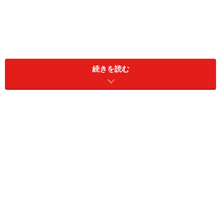
ワンアクションで出したいから、収納するのは難しい文房具
類
続きを読む
オシャレな人の部屋を見てみると、文房具は見える場所
に置かれていないことがあります。とはいえ文房具を全
て引き出しに収納したら、家族から「ペンどこ行っ
た？」「毎回取り出すのがめんどくさい！」という苦情
の声が聞こえてきそうです。
1つ1つの文房具は小さくてかわいいのに、生活感が出て
しまう要因は“色”。文房具自体にいろいろな色が使われ
ている上に、ペン立てが色付きだと妙に目立ってしまう
からです。