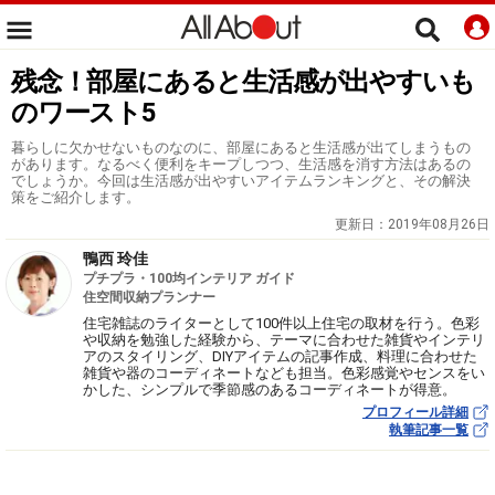
残念！部屋にあると生活感が出やすいも
のワースト5
暮らしに欠かせないものなのに、部屋にあると生活感が出てしまうもの
があります。なるべく便利をキープしつつ、生活感を消す方法はあるの
でしょうか。今回は生活感が出やすいアイテムランキングと、その解決
策をご紹介します。
更新日：
2019年08月26日
鴨西 玲佳
プチプラ・100均インテリア ガイド
住空間収納プランナー
住宅雑誌のライターとして100件以上住宅の取材を行う。色彩
や収納を勉強した経験から、テーマに合わせた雑貨やインテリ
アのスタイリング、DIYアイテムの記事作成、料理に合わせた
雑貨や器のコーディネートなども担当。色彩感覚やセンスをい
かした、シンプルで季節感のあるコーディネートが得意。
プロフィール詳細
執筆記事一覧