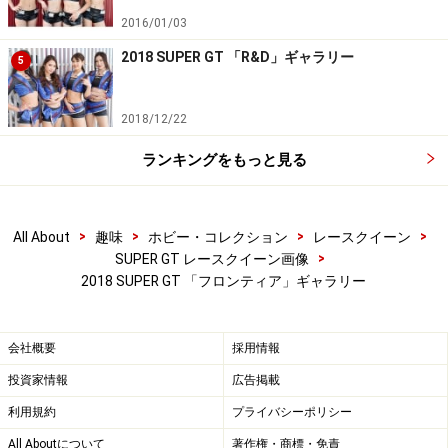
2016/01/03
2018 SUPER GT 「R&D」ギャラリー
5
佐藤小春／フロンティアキューティーズ
2018/12/22
ランキングをもっと見る
佐藤小春／フロンティアキューティーズ
>
>
>
>
All About
趣味
ホビー・コレクション
レースクイーン
>
SUPER GT レースクイーン画像
2018 SUPER GT 「フロンティア」ギャラリー
佐藤小春／フロンティアキューティーズ
会社概要
採用情報
投資家情報
広告掲載
利用規約
プライバシーポリシー
All Aboutについて
著作権・商標・免責