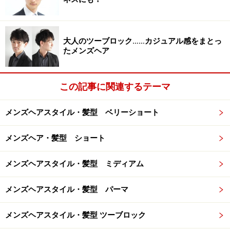
サイドバックをすっきりと
大人のツーブロック……カジュアル感をまとっ
たメンズヘア
長さを残した刈り上げのツーブロックベース。サイドか
らバックまで刈り上げているので、シルエットがコンパ
クトになりパーマの動きが引き立つ仕上がりに。レッド
この記事に関連するテーマ
系のカラーで刈り上げをモードに昇華させています。
メンズヘアスタイル・髪型 ベリーショート
サイドを大胆に刈り込んだハード系ツーブロック
メンズヘア・髪型 ショート
メンズヘアスタイル・髪型 ミディアム
男の刈り上げスタイル
メンズヘアスタイル・髪型 パーマ
ツーブロックとパーマのコラボスタイルです。ツーブロ
メンズヘアスタイル・髪型 ツーブロック
ックはこめかみ付近まで大胆に刈り込み、パーマはやや