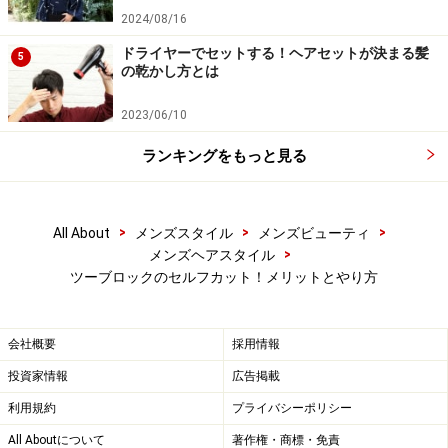
バリカンは、ツーブロックのマストアイテム。アタッチ
2024/08/16
メントを変えるだけで刈り上げの長さを調節することが
ドライヤーでセットする！ヘアセットが決まる髪
5
の乾かし方とは
でき、初心者でも簡単に刈り上げを作れます。3000円位
から購入可能なので、セルフカットにトライする時には
2023/06/10
ぜひ揃えておきましょう。
ランキングをもっと見る
簡単！セルフ刈り上げ3STEP
>
>
>
All About
メンズスタイル
メンズビューティ
>
メンズヘアスタイル
ツーブロックのセルフカット！メリットとやり方
刈り上げる部分を決めたらバリカンで下から上へ
会社概要
採用情報
1．刈り上げる部分を決める
投資家情報
広告掲載
まずは定番のサイドのツーブロックからマスターすると
利用規約
プライバシーポリシー
簡単です。生え際の出っ張っている部分と、耳後ろのラ
All Aboutについて
著作権・商標・免責