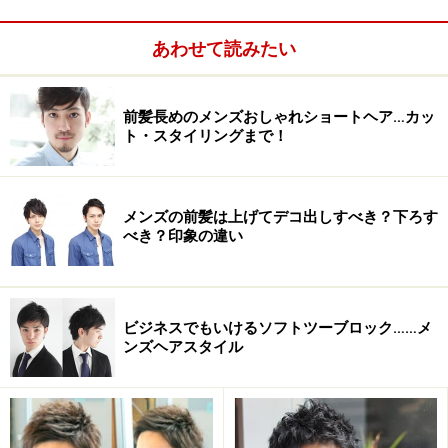
あわせて読みたい
前髪長めのメンズおしゃれショートヘア…カッ
ト・スタイリングまで！
メンズの前髪は上げてデコ出しすべき？下ろす
簡単！セルフ刈り上げ3STEP
べき？印象の違い
美容室→セルフカット→美容室で節約！
ビジネスでもいけるソフトツーブロック……メ
ンズヘアスタイル
ツーブロックのバリエーション
ひとことにツーブロックと言っても、サイドからバック
までがっつり刈り上げ長く残したトップをかぶせるハー