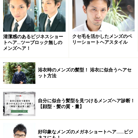
ド系から、一見すると刈り上げていると分からないソフ
ト系までバリエーションは様々。
大人のカジュアル感をまとったツーブロック
クセ毛を活かしたメンズのベ
清潔感のあるビジネスショー
リーショートヘアスタイル
トヘア…ツーブロック無しの
メンズヘア！
大人系ツーブロック
浴衣時のメンズの髪型！ 浴衣に似合うヘアセ
ット方法
トップは短めで、前髪がやや長めのツーブロックのショ
ートレイヤーベース。束感と動きが出るようにドライカ
自分に似合う髪型を見つけるメンズヘア診断！
ットで生え方を見ながら根元から軽くしています。刈り
【顔型・髪の質・量】
上げ部分がソフトなので社会人でもOK。
ナード感を取り込んだツーブロック×モード
好印象なメンズのメガネショートヘア……ビジ
ネスにも！