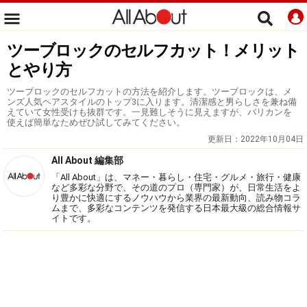
ツーブロックのセルフカット！メリット
とやり方
ツーブロックのセルフカットの方法を紹介します。ツーブロックは、メ
ンズ人気ヘアスタイルのトップ3に入ります。清潔感と男らしさを兼ね備
えていて女性受けも抜群です。一見難しそうに見えますが、バリカンを
使えば簡単なためぜひ試してみてください。
更新日：
2022年10月04日
All About 編集部
「All About」は、マネー・暮らし・住宅・グルメ・旅行・健康
など多彩な分野で、その道のプロ（専門家）が、日常生活をよ
り豊かに快適にするノウハウから業界の最新動向、読み物コラ
ムまで、多彩なコンテンツを発信する日本最大級の総合情報サ
イトです。