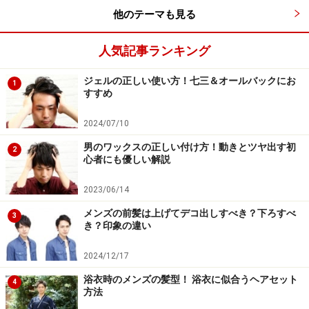
強めのタイプをかけてうねり感を強調。ジェルでオール
他のテーマも見る
バックに固めることで、かなり男っぽい印象に仕上がり
ます。
人気記事ランキング
ジェルの正しい使い方！七三＆オールバックにお
1
すすめ
ツーブロックを自分でやる！セルフカット
に必要な道具“バリカン”
2024/07/10
短髪でもおしゃれに決まるツーブロックですが、刈り上
男のワックスの正しい付け方！動きとツヤ出す初
2
心者にも優しい解説
げ部分の伸びが早くこまめに美容院に行かないとスタイ
ルがキーブできないという短髪ならではの悩みも。そん
2023/06/14
な時はセルフカットがおすすめ。今回は、バリカンを使
メンズの前髪は上げてデコ出しすべき？下ろすべ
3
った自宅でのツーブロックのやり方をご紹介します。
き？印象の違い
2024/12/17
浴衣時のメンズの髪型！ 浴衣に似合うヘアセット
4
方法
セルフカットにマストなバリカン