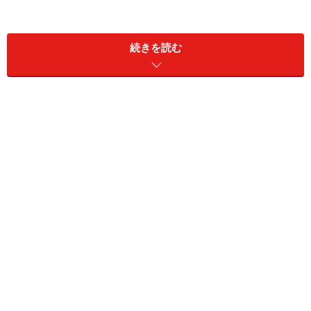
今トレンドのマッシュなど重くなりがちなデザインも、
続きを読む
ツーブロックでアンダーを刈り上げることで、スッキリ
と爽やかな印象に。サイドのみ刈り上げるツーブロック
は、ハチ周りの毛量を減らすことができ、シルエットが
コンパクトに仕上がります。バリエーションが多く顔型
や髪質を選ばないので、誰でもトライしやすいのも特徴
です。
＜目次＞
ツーブロックのバリエーション
ツーブロックを自分でやる！セルフカットに必要な
道具“バリカン”