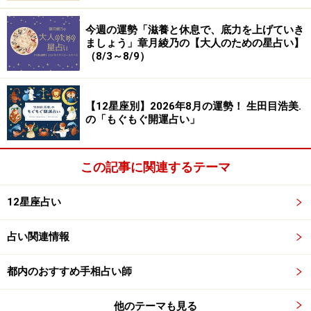
ロディーテとその息子のエロスが、怪物テューポーンに
襲われた際、2匹の魚に姿を変えて、離れ離れにならな
今週の運勢「滋養と休息で、底力を上げていき
ましょう」章月綾乃の【大人のための星占い】
いようにしっかりとリボンで体を結んだ姿とされていま
（8/3～8/9）
す。
つまり、大事な人とは、ずっと一緒に過ごすのです。ど
【12星座別】2026年8月の運勢！ 生田目浩美.
の「もぐもぐ開運占い」
んなときでも、愛だけは見失わずに生きるのがうお座生
まれ。運命の激流に流されても、絆は絶対です。
この記事に関連するテーマ
うお座の運命の生かし方
12星座占い
うお座は、流れに乗ることで幸せをつかみます。ただ、
占い関連情報
究極のところで、愛する人と一緒にいられればそれだけ
でいいという思いがあるため、現実的な努力を放棄する
都内のおすすめ手相占い師
傾向があります。
他のテーマも見る