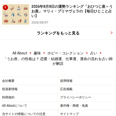
結婚願望は高めで、どちらかといえば早婚です。おとぎ
2026年8月8日の運勢ランキング「おひつじ座～う
5
話の王子さまとお姫さまがハッピーエンドを迎えるよう
お座」 マリィ・プリマヴェラの【毎日ひとこと占
い】
に、結婚したらすべてがうまくいくと素直に信じている
2026/08/07
でしょう。
ランキングをもっと見る
望まれて結婚することが多く、「思っていたのと違っ
た」としても、それなりに順応していきます。一方、結
>
>
>
>
婚という決断から逃げまくることもありそう。
All About
趣味
ホビー・コレクション
占い
「うお座」の性格は？ 恋愛・結婚運、仕事運、運命の流れを占い師
が解説
会社概要
採用情報
投資家情報
広告掲載
利用規約
プライバシーポリシー
All Aboutについて
著作権・商標・免責
当サイトの情報についての注意
サイトマップ