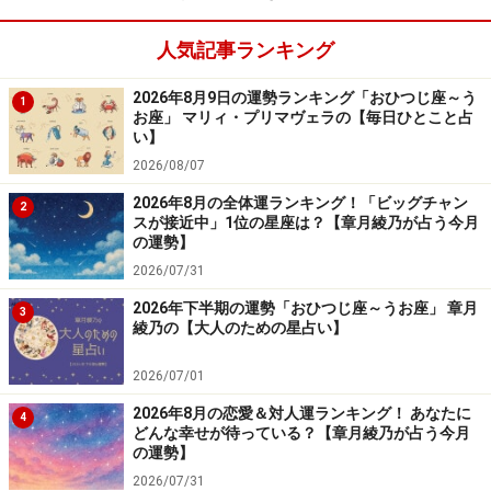
幸せの質を上げていくイメージを持ちましょう。楽し
人気記事ランキング
く、快適に暮らすために、何ができるのか、無理のない
足し算で、運気を高めていくのです。
2026年8月9日の運勢ランキング「おひつじ座～う
1
お座」 マリィ・プリマヴェラの【毎日ひとこと占
い】
2026/08/07
うお座の恋愛運、結婚運
2026年8月の全体運ランキング！「ビッグチャン
2
スが接近中」1位の星座は？【章月綾乃が占う今月
12星座の1、2位を争うモテ星座です。決まったパートナ
の運勢】
ーがいても、誘惑の声がかかるでしょう。
2026/07/31
2026年下半期の運勢「おひつじ座～うお座」 章月
3
根が優しく、相手をガッカリさせたくない、ハッキリ断
綾乃の【大人のための星占い】
って気まずくなりたくないなどの理由から、強引に誘わ
2026/07/01
れるとノーと言えず、押し切られてしまうことも。誰か
を好きになると、世界は恋一色に染まるのも特徴の一つ
2026年8月の恋愛＆対人運ランキング！ あなたに
4
どんな幸せが待っている？【章月綾乃が占う今月
に。
の運勢】
2026/07/31