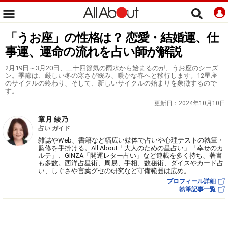
「うお座」の性格は？ 恋愛・結婚運、仕
事運、運命の流れを占い師が解説
2月19日～3月20日、二十四節気の雨水から始まるのが、うお座のシーズ
ン。季節は、厳しい冬の寒さが緩み、暖かな春へと移行します。12星座
のサイクルの終わり、そして、新しいサイクルの始まりを象徴するので
す。
更新日：
2024年10月10日
章月 綾乃
占い ガイド
雑誌やWeb、書籍など幅広い媒体で占いや心理テストの執筆・
監修を手掛ける。All About「大人のための星占い」「幸せのカ
ルテ」、GINZA「開運レター占い」など連載を多く持ち、著書
も多数。西洋占星術、周易、手相、数秘術、ダイスやカード占
い、しぐさや言葉グセの研究など守備範囲は広め。
プロフィール詳細
執筆記事一覧