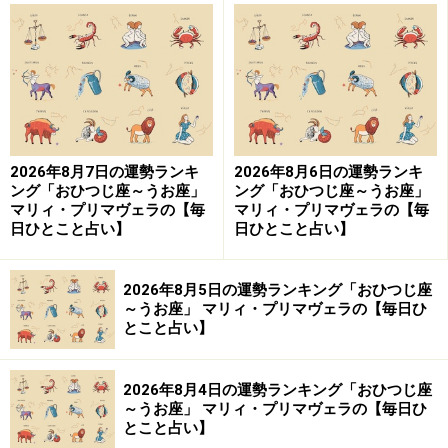
んなに愛され、守られ、大事にされるでしょう。
うお座自身、人を信じています。世の中に本当に悪い人
はいないと。だからこそ、自分を委ねることができる
し、すべてを任せられるのです。
2026年8月7日の運勢ランキ
2026年8月6日の運勢ランキ
ング「おひつじ座～うお座」
ング「おひつじ座～うお座」
良くも悪くも諦めが早く、思うようにうまくいかなくて
マリィ・プリマヴェラの【毎
マリィ・プリマヴェラの【毎
も仕方ないと切り替えます。逆に、願望をかなえてもら
日ひとこと占い】
日ひとこと占い】
うと、無邪気に喜び、協力者や庇護者を満足させ、次の
幸運も招くのです。
2026年8月5日の運勢ランキング「おひつじ座
～うお座」 マリィ・プリマヴェラの【毎日ひ
とこと占い】
うお座の運命の流れ
2026年8月4日の運勢ランキング「おひつじ座
モットーは、逃げるが勝ち。異変を感じると、さっと身
～うお座」 マリィ・プリマヴェラの【毎日ひ
とこと占い】
を翻して遠ざかっていきます。神話では、美の女神アフ