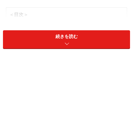
＜目次＞
うお座の基本的な性格
うお座の運命の流れ
続きを読む
うお座の運命の生かし方
うお座の恋愛運、結婚運
うお座の恋活、婚活
うお座の仕事＆進路
うお座の基本的な性格
夢見がちで、ロマンチスト。ピュアであどけなく、つい
手を差し伸ばしたくなる頼りなさ、危なっかしさがあり