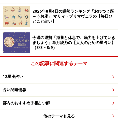
運命は「勝ち取る」、または「切り開く」スタイルに限
2026年8月4日の運勢ランキング「おひつじ座
定されます。戦うことで、栄光と名声、報酬を得る、未
～うお座」 マリィ・プリマヴェラの【毎日ひ
とこと占い】
開の地をわが物にするのです。
今週の運勢「滋養と休息で、底力を上げていき
ただ、パワーは、それほど長くは続きません。瞬発力は
ましょう」章月綾乃の【大人のための星占い】
素晴らしいのですが、持続力はそれほどでもないはず。
（8/3～8/9）
思い切りよく飛び出さないと、ライバルに追いつかれて
しまうことも。
この記事に関連するテーマ
12星座占い
おひつじ座の運命の生かし方
占い関連情報
勝機を得る条件は、短期決戦です。一気に攻めて、一気
に落とす。ダラダラと引き延ばされるなら、根気のある
都内のおすすめ手相占い師
人に持ち場を変わってもらいましょう。
他のテーマも見る