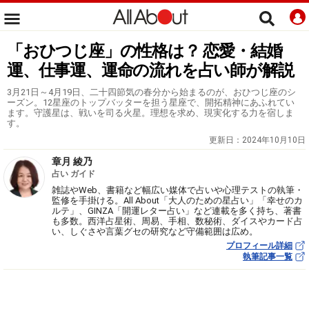
「おひつじ座」の性格は？ 恋愛・結婚
運、仕事運、運命の流れを占い師が解説
3月21日～4月19日、二十四節気の春分から始まるのが、おひつじ座のシ
ーズン。12星座のトップバッターを担う星座で、開拓精神にあふれてい
ます。守護星は、戦いを司る火星。理想を求め、現実化する力を宿しま
す。
更新日：
2024年10月10日
章月 綾乃
占い ガイド
雑誌やWeb、書籍など幅広い媒体で占いや心理テストの執筆・
監修を手掛ける。All About「大人のための星占い」「幸せのカ
ルテ」、GINZA「開運レター占い」など連載を多く持ち、著書
も多数。西洋占星術、周易、手相、数秘術、ダイスやカード占
い、しぐさや言葉グセの研究など守備範囲は広め。
プロフィール詳細
執筆記事一覧