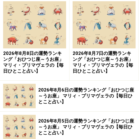
神話では、さらわれた双子のきょうだいを救いに行く金
色のひつじがシンボルになります。首尾よく、双子を背
中に乗せますが、帰路を急ぐあまり、妹を振り落として
しまいます。
2026年8月8日の運勢ランキ
2026年8月7日の運勢ランキ
このことからも、“スピード”がおひつじ座の最大の武器
ング「おひつじ座～うお座」
ング「おひつじ座～うお座」
マリィ・プリマヴェラの【毎
マリィ・プリマヴェラの【毎
であり、弱点でもあることが分かるでしょう。優れた勇
日ひとこと占い】
日ひとこと占い】
気と実行力を持ち、少々短気でせっかちなのです。
2026年8月6日の運勢ランキング「おひつじ座
～うお座」 マリィ・プリマヴェラの【毎日ひ
おひつじ座の運命の流れ
とこと占い】
意志のある所に、道が開けていきます。「こうしたい」
2026年8月5日の運勢ランキング「おひつじ座
「こうなりたい」という強烈な思いが現実を変えていく
～うお座」 マリィ・プリマヴェラの【毎日ひ
でしょう。
とこと占い】