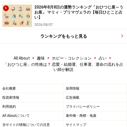
2026年8月8日の運勢ランキング「おひつじ座～う
5
結婚は、いつかするはずの選択肢の一つといえそう。た
お座」 マリィ・プリマヴェラの【毎日ひとこと占
だ、いつかがいつになるのかは、自分でも分からない
い】
し、必ずするつもりだから、人にとやかく言われたくな
2026/08/07
いし……で、なんだかかんだで先延ばしになる可能性も高
ランキングをもっと見る
いのです。
したがって、周りが驚くほど早婚か、おひとりさまの達
>
>
>
>
All About
趣味
ホビー・コレクション
占い
「おひつじ座」の性格は？ 恋愛・結婚運、仕事運、運命の流れを占
人になるか、両極端になりやすいのです。
い師が解説
会社概要
採用情報
投資家情報
広告掲載
利用規約
プライバシーポリシー
All Aboutについて
著作権・商標・免責
当サイトの情報についての注意
サイトマップ