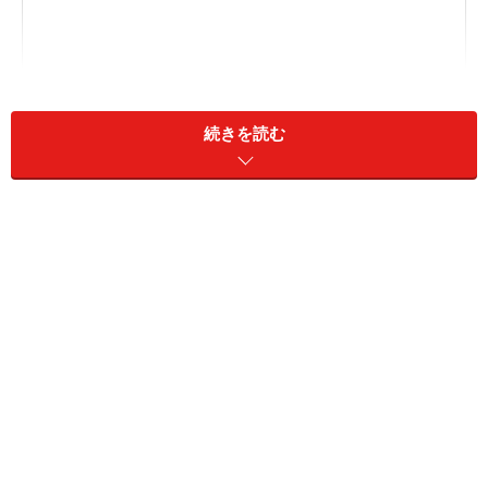
続きを読む
おひつじ座の恋愛運、結婚運
おひつじ座の恋活、婚活
おひつじ座の仕事＆進路
おひつじ座の基本的な性格
シンプル＆ストレート。おひつじ座は、分かりやすい星
座です。正直で率直、飾らず、仕組まず、いいと感じた
らすぐに実行に移していくでしょう。