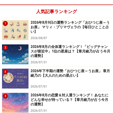
代わりに、新規開拓にいそしんで。まだ、誰も見たこと
人気記事ランキング
のない場所、やったことがないことで、大成功をつかむ
はず。初動運、初代運もあるので、人生を叩き上げてい
2026年8月9日の運勢ランキング「おひつじ座～う
1
きましょう。
お座」 マリィ・プリマヴェラの【毎日ひとこと占
い】
2026/08/07
おひつじ座の恋愛運、結婚運
2026年8月の全体運ランキング！「ビッグチャン
2
スが接近中」1位の星座は？【章月綾乃が占う今月
の運勢】
「突進」が基本スタイル。好きになるというよりも、気
2026/07/31
になると、パッと追いかけていくでしょう。ただ、情熱
2026年下半期の運勢「おひつじ座～うお座」 章月
的に押して口説き落とした途端、急に冷めてしまうこと
3
綾乃の【大人のための星占い】
も多いはず。
2026/07/01
また、一気に燃え上がるおひつじ座の恋は、日常生活と
2026年8月の恋愛＆対人運ランキング！ あなたに
4
どんな幸せが待っている？【章月綾乃が占う今月
折り合いがつきにくいのです。熱すぎる思いに応えきれ
の運勢】
ないと、相手が脱落してしまうことも。
2026/07/31