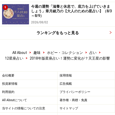
今週の運勢「滋養と休息で、底力を上げていきま
5
しょう」章月綾乃の【大人のための星占い】（8/3
～8/9）
◇かに座（6月22日～7月22日生まれ）
2026/08/02
思いがけない可能性の扉が開きます。独創性豊かに、個
ランキングをもっと見る
性や才能を発揮できるはず。ただ、成功へのプロセスに
は、周囲の無理解がついてまわりそう。あなたがやろう
としていることは、まだ誰も見たことがないこと、知ら
>
>
>
>
All About
趣味
ホビー・コレクション
占い
>
12星座占い
2018年版星座占い！運勢に変化が？天王星の影響
ないことなので、みんな、理解が出来ないのです。それ
でも、続けていれば、賛同者もスポンサーもついてきま
す。幸運の波は前触れもなく突然起こるため、日記をつ
会社概要
採用情報
け、マメに経過を記録していくと安全です。偶発性が高
投資家情報
広告掲載
く、再現が出来ない可能性があるからです。志を持って
利用規約
プライバシーポリシー
上を目指せば、国際的な評価、活躍も約束されます。
All Aboutについて
著作権・商標・免責
当サイトの情報についての注意
サイトマップ