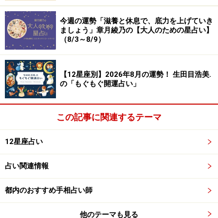
球よりもずっと遠くにあるため、来年の３月までは、ま
今週の運勢「滋養と休息で、底力を上げていき
だ予兆のような状態ですが、少しずつ、でも、確実に、
ましょう」章月綾乃の【大人のための星占い】
変わらなければいけないと気づくことになるでしょう。
（8/3～8/9）
おうし座のあなたは実直な性格で、一度始めたことは、
続けることに意義とやりがいを感じる傾向があります
【12星座別】2026年8月の運勢！ 生田目浩美.
が、ただの繰り返しでは行き詰ります。あなたにしか出
の「もぐもぐ開運占い」
来ないアレンジや発想の転換で、新しい活躍のフィール
ドが開けます。考え方や感性がガラリと変わることも！
この記事に関連するテーマ
12星座占い
◇ふたご座(５月21日～６月21日生まれ)
占い関連情報
これまで天王星は、よいチャンスをもたらしてくれてい
ました。友人からの誘い、紹介による広がりなど、特に
都内のおすすめ手相占い師
頼まなくても、勝手に話が動いていったのではないでし
ょうか？ ５月以降、あなたを取り巻く顔ぶれは変化し
他のテーマも見る