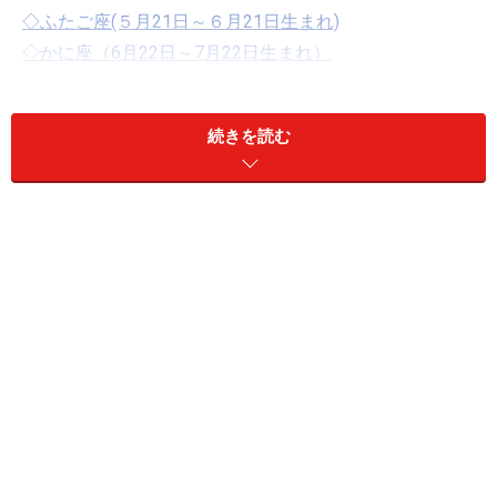
◇ふたご座(５月21日～６月21日生まれ)
◇かに座（6月22日～7月22日生まれ）
◇しし座（7月23日～8月22日生まれ）
◇おとめ座（8月23日～9月22日生まれ）
続きを読む
◇てんびん座（９月23日～10月23日生まれ）
◇さそり座（10月24日～11月22日生まれ）
◇いて座（11月23日～12月21日生まれ）
◇やぎ座（12月22日～1月19日生まれ）
◇みずがめ座（1月20日～2月18日生まれ）
◇うお座（2月19日～3月20日生まれ）
2018年５月16日、西洋占星術、いわゆる星占いの世界で
は大きな変化が起こります。天王星がおひつじ座からお
うし座へ移動するのです。天王星は“未来”に属する惑星
で、各星座のフィールドに「変化と改革」をもたらしま
す。これにより、どんな変化が起こるのか、星座別に詳