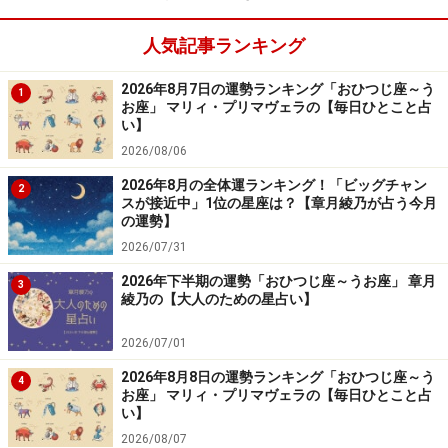
ていくでしょう。これまで当たり前のように近くにいた
人と連絡が取りにくくなったり、新しい環境に飛び込む
人気記事ランキング
ことになったりしそう。やりにくさ、寂しさを感じると
2026年8月7日の運勢ランキング「おひつじ座～う
思いますが、これは絆が潜伏しているだけで、また、数
1
お座」 マリィ・プリマヴェラの【毎日ひとこと占
年経てば、縁が戻ります。「あの人のほうがよかった」
い】
は、ＮＧ。心機一転、新しい信頼を作るターンなので
2026/08/06
す。
2026年8月の全体運ランキング！「ビッグチャン
2
スが接近中」1位の星座は？【章月綾乃が占う今月
の運勢】
2026/07/31
2026年下半期の運勢「おひつじ座～うお座」 章月
3
綾乃の【大人のための星占い】
2026/07/01
2026年8月8日の運勢ランキング「おひつじ座～う
4
お座」 マリィ・プリマヴェラの【毎日ひとこと占
い】
2026/08/07