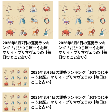
約７年にわたり、天王星はおひつじ座内を運行していま
した。このため、あなたは進歩的になり、人の少し先を
歩くことができたはず。友人も増え、よい仲間にも恵ま
れたでしょう。反面、予想外の展開も多く、アクシデン
トやトラブルが多かったのでは？ ５月16日を境に天王
星は生活のフィールドへ進み、好みに変化が起こりま
2026年8月7日の運勢ランキ
2026年8月6日の運勢ランキ
す。変わった体験もしそうです。金運は、上がったり下
ング「おひつじ座～うお座」
ング「おひつじ座～うお座」
がったりするでしょう。が、基本的に、お金への執着が
マリィ・プリマヴェラの【毎
マリィ・プリマヴェラの【毎
日ひとこと占い】
日ひとこと占い】
消えて、お金で買えないもの、お金がなくても動くこ
と、つながることが、今後の大きな柱になっていくので
す。
2026年8月5日の運勢ランキング「おひつじ座
～うお座」 マリィ・プリマヴェラの【毎日ひ
とこと占い】
◇おうし座（4月20日～5月20日生まれ）
2026年8月4日の運勢ランキング「おひつじ座
～うお座」 マリィ・プリマヴェラの【毎日ひ
12星座の中でも、もっとも強く天王星の影響を受けるの
とこと占い】
がおうし座生まれ。天王星の軌道は、私たちが暮らす地