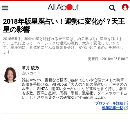
2018年版星座占い！運勢に変化が？天王
星の影響
2018年5月、革命の星と呼ばれる天王星は、約７年ぶりに星座を移りま
す。これによって、ベーシックな運気の流れ、大きく変化していきま
す。星座別に、具体的にどんな影響を受け、変化が起こるのかを解説し
ます。
更新日：
2018年05月08日
章月 綾乃
占い ガイド
雑誌やWeb、書籍など幅広い媒体で占いや心理テストの執筆・
監修を手掛ける。All About「大人のための星占い」「幸せのカ
ルテ」、GINZA「開運レター占い」など連載を多く持ち、著書
も多数。西洋占星術、周易、手相、数秘術、ダイスやカード占
い、しぐさや言葉グセの研究など守備範囲は広め。
プロフィール詳細
執筆記事一覧